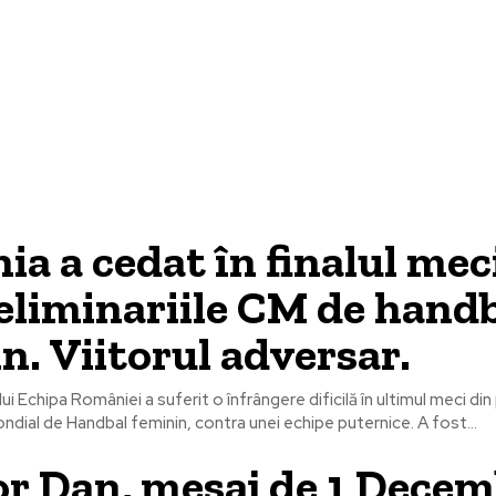
Lifestyle
Povești inspiraționale
Timp liber
a a cedat în finalul mec
eliminariile CM de hand
n. Viitorul adversar.
 Echipa României a suferit o înfrângere dificilă în ultimul meci din p
dial de Handbal feminin, contra unei echipe puternice. A fost...
r Dan, mesaj de 1 Decem