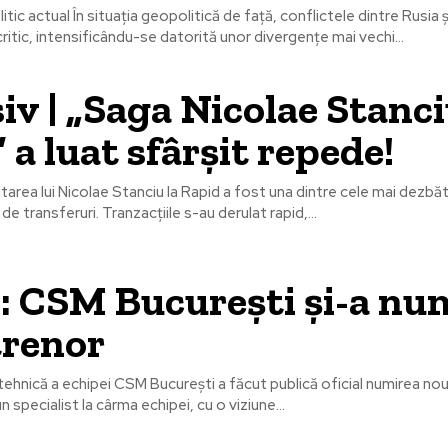
ic actual În situația geopolitică de față, conflictele dintre Rusia ș
critic, intensificându-se datorită unor divergențe mai vechi...
iv | „Saga Nicolae Stanci
 a luat sfârșit repede!
tarea lui Nicolae Stanciu la Rapid a fost una dintre cele mai dezbă
e transferuri. Tranzacțiile s-au derulat rapid,...
l: CSM București și-a nu
trenor
hnică a echipei CSM București a făcut publică oficial numirea noul
 specialist la cârma echipei, cu o viziune...