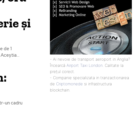
rie și
e de 1
Aceștia...
- Ai nevoie de transport aeroport in Anglia?
Încearcă
Airport Taxi London
. Calitate la
prețul corect.
n:
- Companie specializata in tranzactionarea
de
Criptomonede
si infrastructura
blockchain.
ntr-un cadru