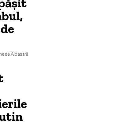
pășit
bul,
 de
cheea Albastră
t
erile
Putin