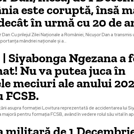
ia este coruptă, însă m
decât în urmă cu 20 de a
r Dan Cu prilejul Zilei Naționale a României, Nicușor Dan a transmis 
mportanța mândriei naționale și a...
l | Siyabonga Ngezana a 
at! Nu va putea juca în
le meciuri ale anului 20
u FCSB.
ării asupra formației Lovitura reprezentată de accidentarea lui S
majoră pentru formația FCSB, având în vedere rolul său vital în apăr
 militară de 1 Decembrie