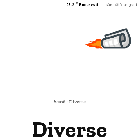
C
25.2
București
sâmbătă, august 
Acasă
Diverse
Diverse