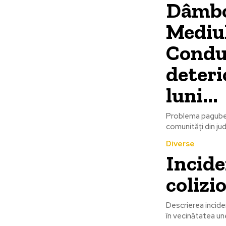
Dâmbo
Mediul
Conduc
deteri
luni...
Problema pagubel
comunități din ju
Diverse
Incide
colizi
Descrierea incide
în vecinătatea une