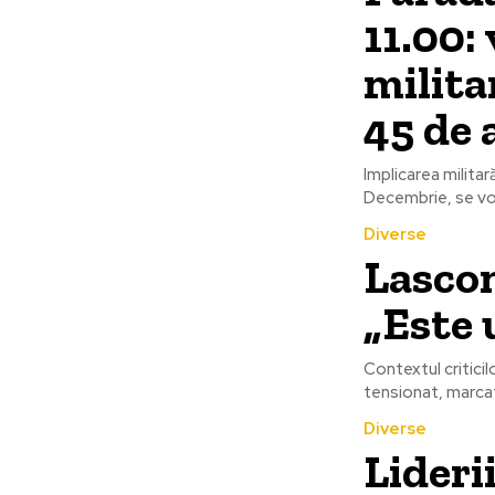
11.00:
milita
45 de 
Implicarea militar
Decembrie, se vor
Diverse
Lascon
„Este 
Contextul criticil
tensionat, marcat
Diverse
Lideri