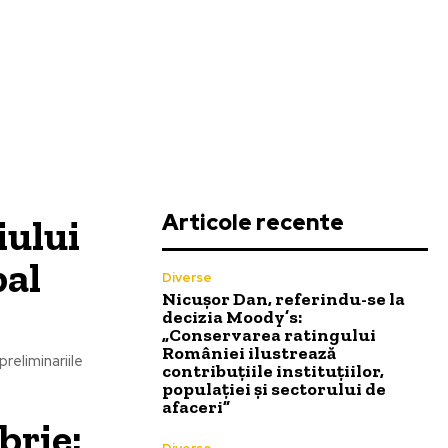
Articole recente
iului
bal
Diverse
Nicușor Dan, referindu-se la
decizia Moody’s:
„Conservarea ratingului
României ilustrează
reliminariile
contribuțiile instituțiilor,
populației și sectorului de
afaceri”
brie: