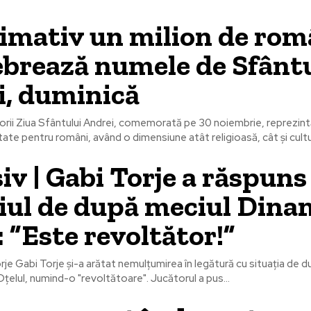
imativ un milion de rom
lebrează numele de Sfânt
i, duminică
orii Ziua Sfântului Andrei, comemorată pe 30 noiembrie, reprezi
te pentru români, având o dimensiune atât religioasă, cât și cultura
iv | Gabi Torje a răspun
iul de după meciul Dina
: ”Este revoltător!”
orje Gabi Torje și-a arătat nemulțumirea în legătură cu situația de 
Oțelul, numind-o "revoltătoare". Jucătorul a pus...