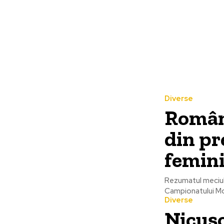
Diverse
Români
din pr
femini
Rezumatul meciului
Campionatului Mon
Diverse
Nicușo