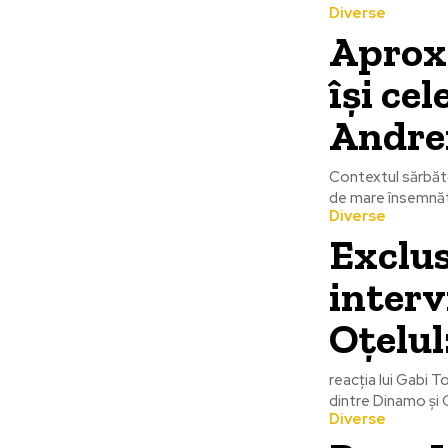
Diverse
Aprox
îşi ce
Andre
Contextul sărbăt
de mare însemnăta
Diverse
Exclus
interv
Oțelul
reacția lui Gabi T
dintre Dinamo și 
Diverse