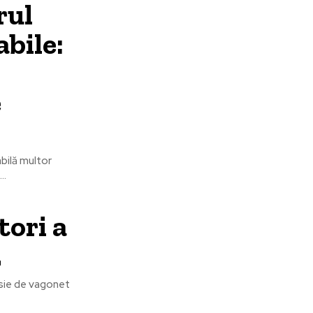
rul
abile:
e
bilă multor
..
tori a
.
 osie de vagonet