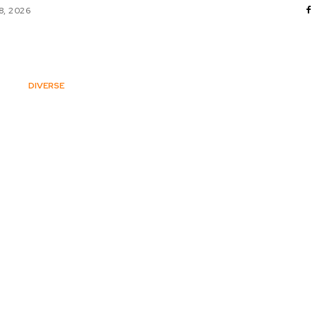
8, 2026
AFACERI / INDUSTRII
CULTURA / ENTERTAINMENT
DIVERSE
HOME & DECO
SANATATE / HOBBY
TECH