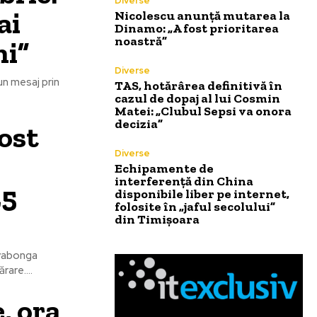
Diverse
ai
Nicolescu anunță mutarea la
Dinamo: „A fost prioritarea
noastră”
ni”
Diverse
un mesaj prin
TAS, hotărârea definitivă în
cazul de dopaj al lui Cosmin
Matei: „Clubul Sepsi va onora
decizia”
fost
Diverse
Echipamente de
interferență din China
25
disponibile liber pe internet,
folosite în „jaful secolului”
din Timișoara
iyabonga
are....
, ora