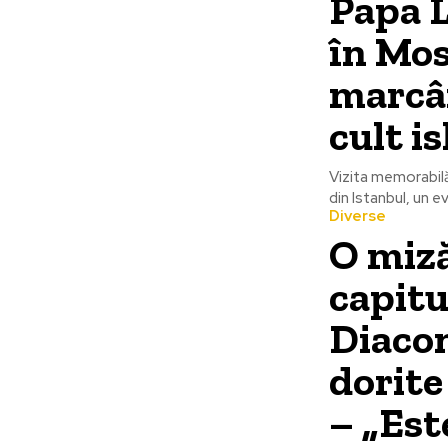
Papa L
în Mos
marcân
cult i
Vizita memorabil
din Istanbul, un 
Diverse
O miză
capitu
Diacon
dorite
– „Est