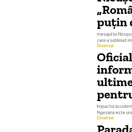
„Român
puțin 
mesajul lui Nicușo
care a subliniat i
Diverse
Oficia
inform
ultime
pentr
Impactul accident
Ngezana este una 
Diverse
Parada