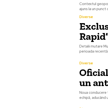
Contextul geopolit
ajuns la un punct 
Diverse
Exclus
Rapid”
Detalii mutare Mu
perioada recentă d
Diverse
Oficia
un an
Noua conducere te
echipă, aducând un