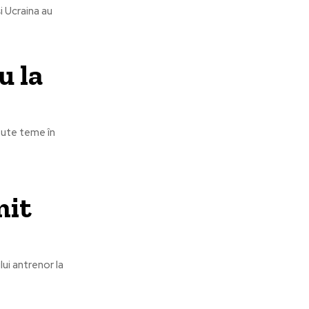
i Ucraina au
u la
tute teme în
mit
ui antrenor la