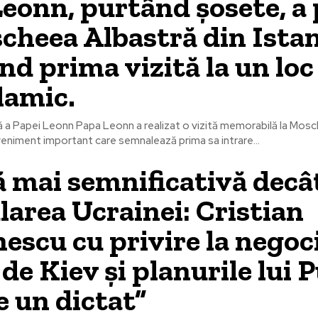
eonn, purtând șosete, a 
cheea Albastră din Istan
d prima vizită la un loc
slamic.
ă a Papei Leonn Papa Leonn a realizat o vizită memorabilă la Mos
eveniment important care semnalează prima sa intrare...
 mai semnificativă decâ
larea Ucrainei: Cristian
escu cu privire la negoci
 de Kiev și planurile lui 
e un dictat”