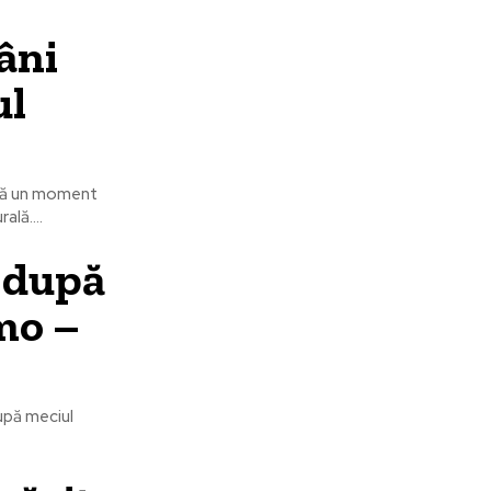
âni
ul
ntă un moment
lă....
s după
mo –
după meciul