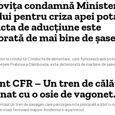
vița condamnă Ministe
ui pentru criza apei pot
ta de aducțiune este
orată de mai bine de șas
or la conductă Conducta de alimentare, care furnizează apă pota
dețele Prahova și Dâmbovița, este deteriorată de mai bine de șase.
nt CFR – Un tren de călă
onat cu o osie de vagonet
ntului Un tren de pasageri care parcurgea ruta principală a izbit o
i stații feroviare majore. Incidentul s-a petrecut...