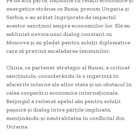
Pe de altă parte, națiunile cu relații economice și
energetice strânse cu Rusia, precum Ungaria și
Serbia, s-au arătat îngrijorate de impactul
acestor sancțiuni asupra economiilor lor. Ele au
subliniat nevoia unui dialog constant cu
Moscova și au pledat pentru soluții diplomatice
care să prevină escaladarea tensiunilor.
China, ca partener strategic al Rusiei, a criticat
sancțiunile, considerându-le o ingerință în
afacerile interne ale altor state și un obstacol în
calea cooperării economice internaționale.
Beijingul a reiterat apelul său pentru soluții
pașnice și dialog între părțile implicate,
menținându-și neutralitatea în conflictul din
Ucraina.