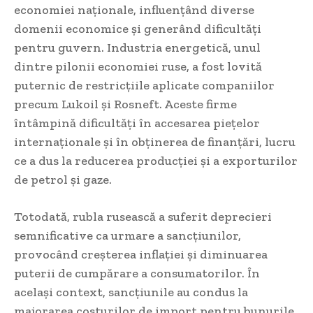
economiei naționale, influențând diverse
domenii economice și generând dificultăți
pentru guvern. Industria energetică, unul
dintre pilonii economiei ruse, a fost lovită
puternic de restricțiile aplicate companiilor
precum Lukoil și Rosneft. Aceste firme
întâmpină dificultăți în accesarea piețelor
internaționale și în obținerea de finanțări, lucru
ce a dus la reducerea producției și a exporturilor
de petrol și gaze.
Totodată, rubla rusească a suferit deprecieri
semnificative ca urmare a sancțiunilor,
provocând creșterea inflației și diminuarea
puterii de cumpărare a consumatorilor. În
același context, sancțiunile au condus la
majorarea costurilor de import pentru bunurile