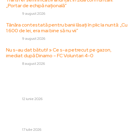
„Portar de echipă națională”
DIVERSE
9 august 2026
Tânăra contestată pentru banii lăsați în plic la nuntă: „Cu
1.600 de lei, era mai bine să nu vii”
DIVERSE
9 august 2026
Nu s-au dat bătuti! » Ce s-a petrecut pe gazon,
imediat după Dinamo – FC Voluntari 4-0
DIVERSE
8 august 2026
Stiri populare:
București a fost subiecționat unei avertizări
meteorologice
DIVERSE
12 iunie 2026
Datele furate de la Agenția de Cadastru,
comercializate de hackeri pe rețelele online.
Tranzacțiile…
DIVERSE
17 iulie 2026