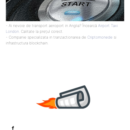
- Ai nevoie de transport aeroport in Anglia? Încearcă
Airport Taxi
London
. Calitate la prețul corect.
- Companie specializata in tranzactionarea de
Criptomonede
si
infrastructura blockchain.