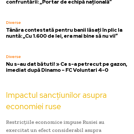
confruntării: „Portar de echipă națională”
Diverse
Tânăra contestată pentru banii lăsați în plic la
nuntă: „Cu 1.600 de lei, era mai bine să nu vii”
Diverse
Nu s-au dat bătuti! » Ce s-a petrecut pe gazon,
imediat după Dinamo – FC Voluntari 4-0
Impactul sancțiunilor asupra
economiei ruse
Restricțiile economice impuse Rusiei au
exercitat un efect considerabil asupra