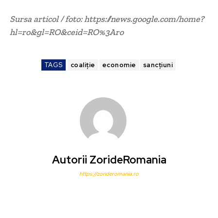
Sursa articol / foto: https://news.google.com/home?
hl=ro&gl=RO&ceid=RO%3Aro
TAGS
coaliție
economie
sancțiuni
Autorii ZorideRomania
https://zorideromania.ro