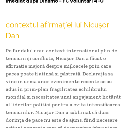
imediat după Dinamo – FC Voluntari 4-0
contextul afirmației lui Nicușor
Dan
Pe fundalul unui context internațional plin de
tensiuni și conflicte, Nicușor Dan a făcut o
afirmație majoră despre mijloacele prin care
pacea poate fi atinsă și păstrată. Declarația sa
vine în urma unor evenimente recente ce au
adus în prim-plan fragilitatea echilibrului
mondial și necesitatea unui angajament hotărât
al liderilor politici pentru a evita intensificarea
tensiunilor. Nicușor Dan a subliniat că doar
dorința de pace nu este de ajuns, fiind necesare
acțiuni concrete care să descurajeze izbucnirea