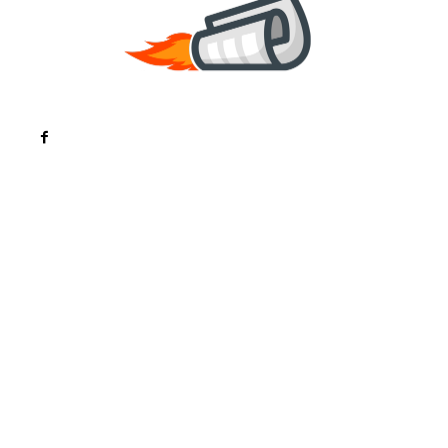
Noutati
Tech
Cultura si Entertainment
Sanatate / Hobby
Home & Deco
Bun venit la ZorideRomania.ro !
ZorideRomania.ro un site de știri / blog de noutăți,
dedicat diseminării de informații și actualități.
Acesta oferă articole, reportaje și analize pe teme
diverse, de la evenimente curente la subiecte
specifice de interes. Este un spațiu digital pentru
informare și educație. Contactati-ne oricand la
adresa: contact@zorideromania.ro