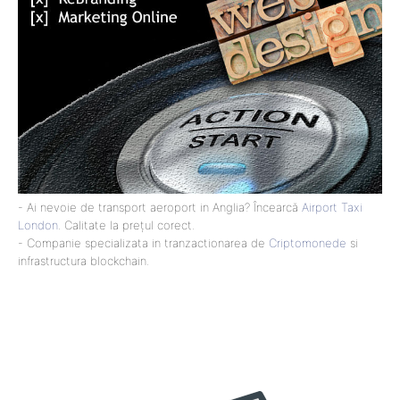
- Ai nevoie de transport aeroport in Anglia? Încearcă
Airport Taxi
London
. Calitate la prețul corect.
- Companie specializata in tranzactionarea de
Criptomonede
si
infrastructura blockchain.