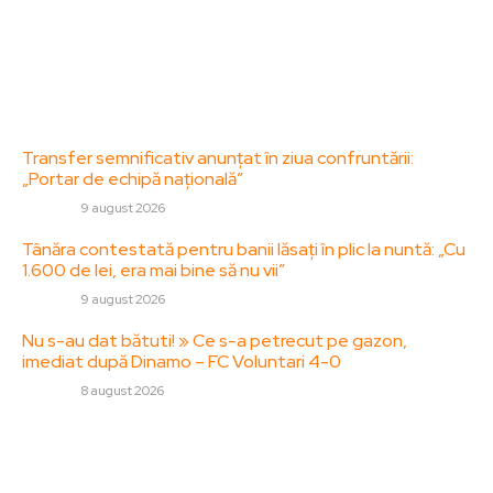
Politica de Confidentialitate – ZorideRomania.ro
Politica de cookies (GDPR)
Contact
Ultimele postari:
Transfer semnificativ anunțat în ziua confruntării:
„Portar de echipă națională”
DIVERSE
9 august 2026
Tânăra contestată pentru banii lăsați în plic la nuntă: „Cu
1.600 de lei, era mai bine să nu vii”
DIVERSE
9 august 2026
Nu s-au dat bătuti! » Ce s-a petrecut pe gazon,
imediat după Dinamo – FC Voluntari 4-0
DIVERSE
8 august 2026
Stiri populare:
Ce alegi? Mașină electrică, hibrid sau clasică?