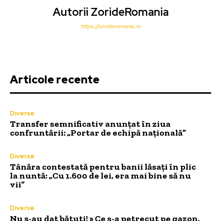
Autorii ZorideRomania
https://zorideromania.ro
Articole recente
Diverse
Transfer semnificativ anunțat în ziua
confruntării: „Portar de echipă națională”
Diverse
Tânăra contestată pentru banii lăsați în plic
la nuntă: „Cu 1.600 de lei, era mai bine să nu
vii”
Diverse
Nu s-au dat bătuti! » Ce s-a petrecut pe gazon,