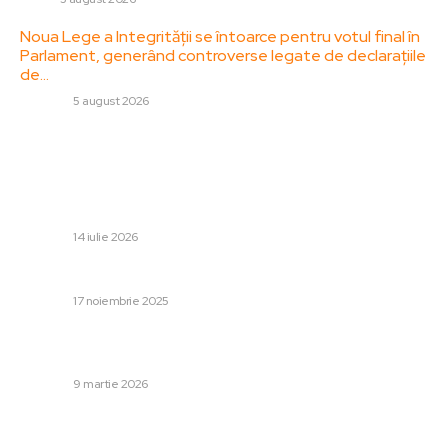
Noua Lege a Integrității se întoarce pentru votul final în
Parlament, generând controverse legate de declarațiile
de…
DIVERSE
5 august 2026
Stiri populare:
Nicușor Dan, după discuțiile de luni: Obstacolul se
situează în structura guvernului, nu în numele șefului
executiv. Ce…
DIVERSE
14 iulie 2026
Exclusiv | Denis Drăguș a ieșit din echipa națională
DIVERSE
17 noiembrie 2025
STENOGRAME ale întâlnirii Coaliției în care Ilie Bolojan a
respins trimiterea Corpului de Control la…
DIVERSE
9 martie 2026
Categorii: