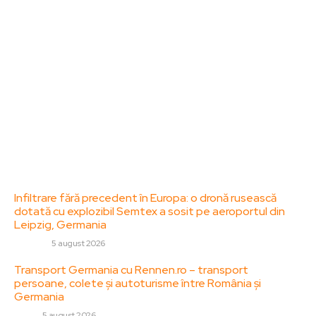
Acesta oferă articole, reportaje și analize pe teme
diverse, de la evenimente curente la subiecte
specifice de interes. Este un spațiu digital pentru
informare și educație. Contactati-ne oricand la
adresa: contact@zorideromania.ro
Politica de Confidentialitate – ZorideRomania.ro
Politica de cookies (GDPR)
Contact
Ultimele postari:
Infiltrare fără precedent în Europa: o dronă rusească
dotată cu explozibil Semtex a sosit pe aeroportul din
Leipzig, Germania
DIVERSE
5 august 2026
Transport Germania cu Rennen.ro – transport
persoane, colete și autoturisme între România și
Germania
AUTO
5 august 2026