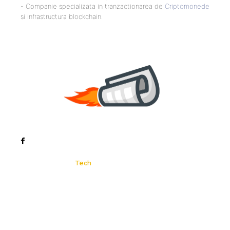
- Companie specializata in tranzactionarea de
Criptomonede
si infrastructura blockchain.
Noutati
Tech
Cultura si Entertainment
Sanatate / Hobby
Home & Deco
Bun venit la ZorideRomania.ro !
ZorideRomania.ro un site de știri / blog de noutăți,
dedicat diseminării de informații și actualități.