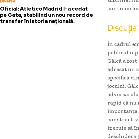
Diverse
continue lu
Oficial: Atletico Madrid l-a cedat
pe Gata, stabilind un nou record de
transfer în istoria națională.
Discuția 
În cadrul em
publicului p
Gâlcă a fost
adresat un s
specifică di
jocului. Gâl
adversarului
rapid că nu 
importanța c
constructivă
trebuie să î
deschidere ș