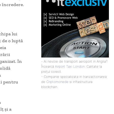
e încredere.
chipa lui
t de o luptă
eia
rării
rganizat. În
- Ai nevoie de transport aeroport in Anglia?
Încearcă
Airport Taxi London
. Calitate la
solidă
prețul corect.
n
- Companie specializata in tranzactionarea
ii pentru
de
Criptomonede
si infrastructura
blockchain.
a
ț și a