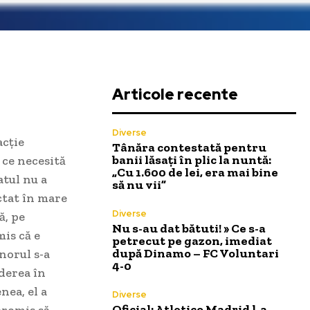
Articole recente
Diverse
acție
Tânăra contestată pentru
banii lăsați în plic la nuntă:
 ce necesită
„Cu 1.600 de lei, era mai bine
atul nu a
să nu vii”
ctat în mare
Diverse
ă, pe
Nu s-au dat bătuti! » Ce s-a
mis că e
petrecut pe gazon, imediat
după Dinamo – FC Voluntari
enorul s-a
4-0
derea în
nea, el a
Diverse
Oficial: Atletico Madrid l-a
promis să