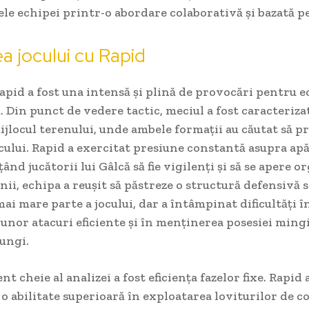
e echipei printr-o abordare colaborativă și bazată p
ea jocului cu Rapid
apid a fost una intensă și plină de provocări pentru e
. Din punct de vedere tactic, meciul a fost caracteriza
ijlocul terenului, unde ambele formații au căutat să pr
cului. Rapid a exercitat presiune constantă asupra apă
ând jucătorii lui Gâlcă să fie vigilenți și să se apere o
nii, echipa a reușit să păstreze o structură defensivă 
ai mare parte a jocului, dar a întâmpinat dificultăți î
unor atacuri eficiente și în menținerea posesiei ming
ungi.
t cheie al analizei a fost eficiența fazelor fixe. Rapid 
 abilitate superioară în exploatarea loviturilor de col