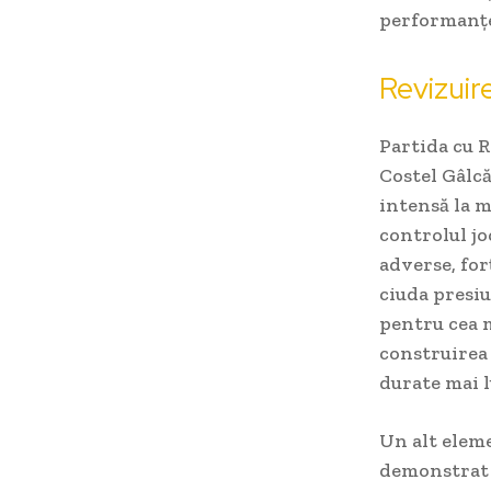
performanțel
Revizuir
Partida cu R
Costel Gâlcă
intensă la m
controlul jo
adverse, forț
ciuda presiu
pentru cea m
construirea 
durate mai l
Un alt elemen
demonstrat o