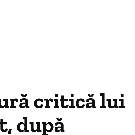
ră critică lui
ct, după