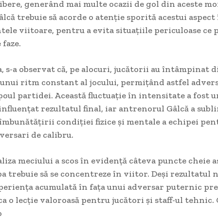
libere, generând mai multe ocazii de gol din aceste m
âlcă trebuie să acorde o atenție sporită acestui aspect 
le viitoare, pentru a evita situațiile periculoase ce 
 faze.
 s-a observat că, pe alocuri, jucătorii au întâmpinat di
nui ritm constant al jocului, permițând astfel advers
oul partidei. Această fluctuație în intensitate a fost u
 influențat rezultatul final, iar antrenorul Gâlcă a subl
îmbunătățirii condiției fizice și mentale a echipei pen
versari de calibru.
aliza meciului a scos în evidență câteva puncte cheie 
a trebuie să se concentreze în viitor. Deși rezultatul n
xperiența acumulată în fața unui adversar puternic p
a o lecție valoroasă pentru jucători și staff-ul tehnic. 
o