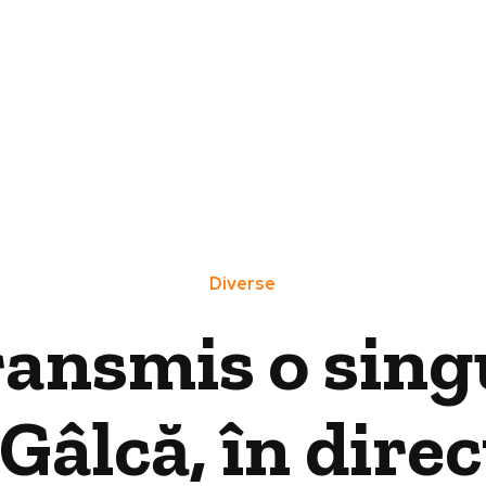
Diverse
ransmis o singu
Gâlcă, în dire