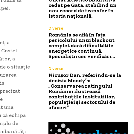
cedat pe Gata, stabilind un
pei.
nou record de transfer în
istoria națională.
Diverse
România se află în fața
pericolului unui blackout
nția
complet dacă dificultățile
 Costel
energetice continuă.
Specialiștii cer verificări…
ător, a
de o situație
Diverse
șurarea
Nicușor Dan, referindu-se la
decizia Moody’s:
is
„Conservarea ratingului
 precizat
României ilustrează
contribuțiile instituțiilor,
ze
populației și sectorului de
st una
afaceri”
i că echipa
emplu de
 îmbunătăți