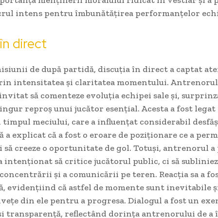
crul intens pentru îmbunătățirea performanțelor echi
în direct
isiunii de după partidă, discuția în direct a captat ate
rin intensitatea și claritatea momentului. Antrenorul
 invitat să comenteze evoluția echipei sale și, surprinz
ingur reproș unui jucător esențial. Acesta a fost legat 
n timpul meciului, care a influențat considerabil desfă
că a explicat că a fost o eroare de poziționare ce a perm
 să creeze o oportunitate de gol. Totuși, antrenorul a
a intenționat să critice jucătorul public, ci să sublinie
oncentrării și a comunicării pe teren. Reacția sa a fo
, evidențiind că astfel de momente sunt inevitabile ș
nvețe din ele pentru a progresa. Dialogul a fost un ex
i transparență, reflectând dorința antrenorului de a