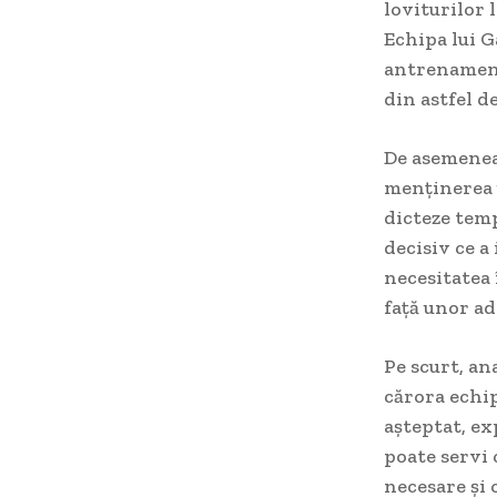
loviturilor 
Echipa lui G
antrenamente
din astfel de
De asemenea,
menținerea u
dicteze temp
decisiv ce a
necesitatea 
față unor ad
Pe scurt, an
cărora echip
așteptat, e
poate servi c
necesare și 