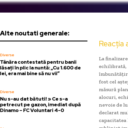
Alte noutati generale:
Reacția 
Diverse
La finalizar
Tânăra contestată pentru banii
echilibrată,
lăsați în plic la nuntă: „Cu 1.600 de
lei, era mai bine să nu vii”
îmbunătățiri
fost cel așt
măsură planu
Diverse
alocuri, ech
Nu s-au dat bătuti! » Ce s-a
petrecut pe gazon, imediat după
nevoie de lu
Dinamo – FC Voluntari 4-0
declarat mul
capacitatea 
subliniat im