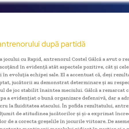
antrenorului după partidă
ea jocului cu Rapid, antrenorul Costel Gâlcă a avut o re
 scoțând în evidență atât aspectele pozitive, cât și cele
 în evoluția echipei sale. El a accentuat că, deși rezult
eptat, jucătorii au demonstrat determinare și au respe
l de joc stabilit înaintea meciului. Gâlcă a remarcat c
ipa a evidențiat o bună organizare defensivă, dar a ad
cru la fluiditatea atacului. În pofida rezultatului, antr
țumit de atitudinea jucătorilor și și-a exprimat încre
lor de a corecta greșelile în jocurile viitoare. De aseme
portanța menținerii moralului ridicat în vestiar și a 