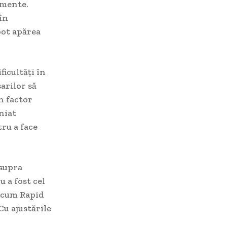
omente.
în
pot apărea
ficultăți în
arilor să
n factor
iniat
tru a face
asupra
u a fost cel
recum Rapid
Cu ajustările