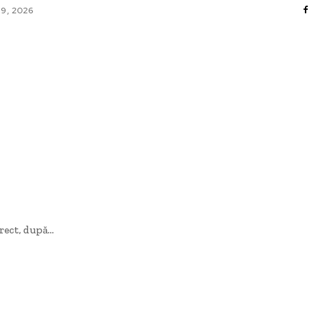
 9, 2026
AFACERI / INDUSTRII
CULTURA / ENTERTAINMENT
DIVERSE
HOME & DECO
SANATATE / HOBBY
TECH
ect, după...