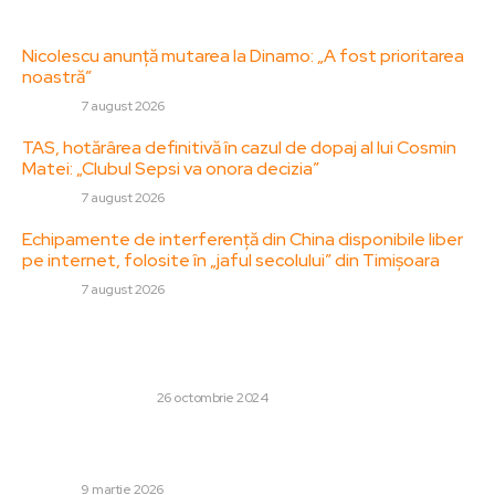
Ultimele postari:
Nicolescu anunță mutarea la Dinamo: „A fost prioritarea
noastră”
DIVERSE
7 august 2026
TAS, hotărârea definitivă în cazul de dopaj al lui Cosmin
Matei: „Clubul Sepsi va onora decizia”
DIVERSE
7 august 2026
Echipamente de interferență din China disponibile liber
pe internet, folosite în „jaful secolului” din Timișoara
DIVERSE
7 august 2026
Stiri populare:
Ce reprezintă rata de descărcare a unei baterii solare?
AFACERI SI INDUSTRII
26 octombrie 2024
Trump oferă cea mai nouă apreciere a conflictului cu
Iranul: „Pe punctul de a se finaliza”
DIVERSE
9 martie 2026