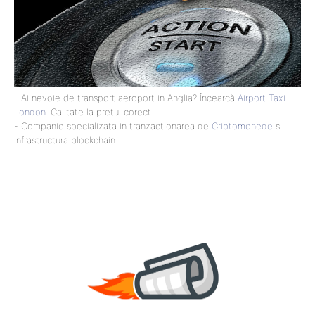
- Ai nevoie de transport aeroport in Anglia? Încearcă
Airport Taxi
London
. Calitate la prețul corect.
- Companie specializata in tranzactionarea de
Criptomonede
si
infrastructura blockchain.