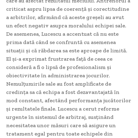
care au afectat rezultatul meciului. Antrenorul a
criticat aspru lipsa de coerență și corectitudine
a arbitrilor, afirmând că aceste greșeli au avut
un efect negativ asupra moralului echipei sale.
De asemenea, Lucescu a accentuat că nu este
prima dată când se confruntă cu asemenea
situații și că răbdarea sa este aproape de limită.
El și-a exprimat frustrarea față de ceea ce
consideră a fi o lipsă de profesionalism și
obiectivitate în administrarea jocurilor.
Nemulțumirile sale au fost amplificate de
credința sa că echipa a fost dezavantajată în
mod constant, afectând performanța jucătorilor
și rezultatele finale. Lucescu a cerut reforme
urgente în sistemul de arbitraj, susținând
necesitatea unor măsuri care să asigure un
tratament egal pentru toate echipele din