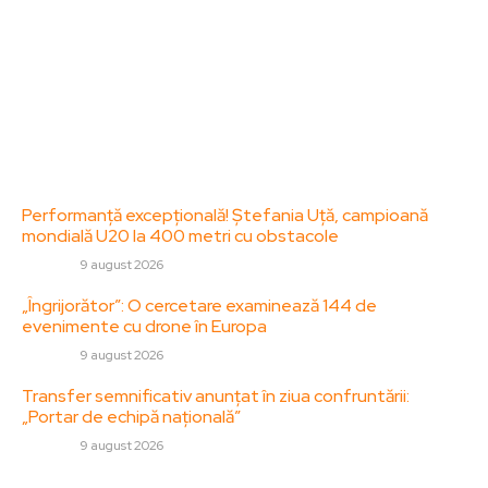
adresa: contact@zorideromania.ro
Politica de Confidentialitate – ZorideRomania.ro
Politica de cookies (GDPR)
Contact
Ultimele postari:
Performanță excepțională! Ștefania Uță, campioană
mondială U20 la 400 metri cu obstacole
DIVERSE
9 august 2026
„Îngrijorător”: O cercetare examinează 144 de
evenimente cu drone în Europa
DIVERSE
9 august 2026
Transfer semnificativ anunțat în ziua confruntării:
„Portar de echipă națională”
DIVERSE
9 august 2026