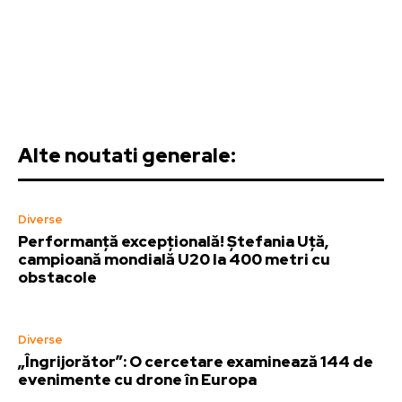
Alte noutati generale:
Diverse
Performanță excepțională! Ștefania Uță,
campioană mondială U20 la 400 metri cu
obstacole
Diverse
„Îngrijorător”: O cercetare examinează 144 de
evenimente cu drone în Europa