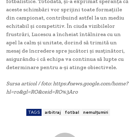
fotbalistice. Totodată, și-a exprimat speranța că
aceste schimbări vor sprijini toate formațiile
din campionat, contribuind astfel la un mediu
echitabil și competitiv. În ciuda vizibilelor
frustrări, Lucescu a încheiat întâlnirea cu un
apel la calm și unitate, dorind să trimită un
mesaj de încredere spre jucători și susținători,
asigurându-i că echipa va continua să lupte cu
determinare pentru a-și atinge obiectivele.
Sursa articol / foto: https://news.google.com/home?
hl=ro&gl=RO&ceid=RO%3Aro
TAGS
arbitraj
fotbal
nemulțumiri