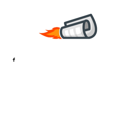
Noutati
Tech
Cultura si Entertainment
Sanatate / Hobby
Home & Deco
Bun venit la ZorideRomania.ro !
ZorideRomania.ro un site de știri / blog de noutăți,
dedicat diseminării de informații și actualități.
Acesta oferă articole, reportaje și analize pe teme
diverse, de la evenimente curente la subiecte
specifice de interes. Este un spațiu digital pentru
informare și educație. Contactati-ne oricand la