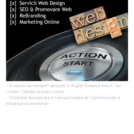
- Ai nevoie de transport aeroport in Anglia? Încearcă
Airport Taxi
London
. Calitate la prețul corect.
- Companie specializata in tranzactionarea de
Criptomonede
si
infrastructura blockchain.