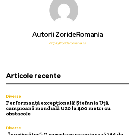
Autorii ZorideRomania
https://zorideromania.ro
Articole recente
Diverse
Performanță excepțională! Ștefania Uță,
campioană mondială U20 la 400 metri cu
obstacole
Diverse
„Îngrijorător”: O cercetare examinează 144 de