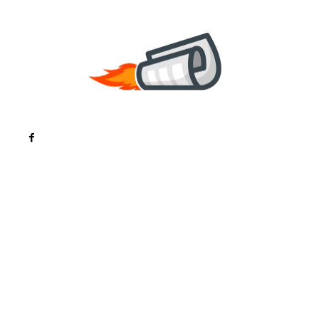
Noutati
Tech
Cultura si Entertainment
Sanatate / Hobby
Home & Deco
Bun venit la ZorideRomania.ro !
ZorideRomania.ro un site de știri / blog de noutăți,
dedicat diseminării de informații și actualități.
Acesta oferă articole, reportaje și analize pe teme
diverse, de la evenimente curente la subiecte
specifice de interes. Este un spațiu digital pentru
informare și educație. Contactati-ne oricand la