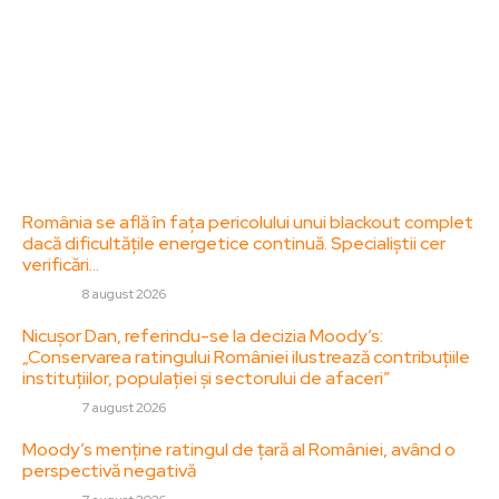
adresa: contact@zorideromania.ro
Politica de Confidentialitate – ZorideRomania.ro
Politica de cookies (GDPR)
Contact
Ultimele postari:
România se află în fața pericolului unui blackout complet
dacă dificultățile energetice continuă. Specialiștii cer
verificări…
DIVERSE
8 august 2026
Nicușor Dan, referindu-se la decizia Moody’s:
„Conservarea ratingului României ilustrează contribuțiile
instituțiilor, populației și sectorului de afaceri”
DIVERSE
7 august 2026
Moody’s menține ratingul de țară al României, având o
perspectivă negativă