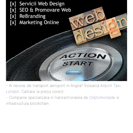
- Ai nevoie de transport aeroport in Anglia? Încearcă
Airport Taxi
London
. Calitate la prețul corect.
- Companie specializata in tranzactionarea de
Criptomonede
si
infrastructura blockchain.