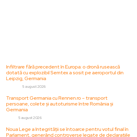
informare și educație. Contactati-ne oricand la
adresa: contact@zorideromania.ro
Politica de Confidentialitate – ZorideRomania.ro
Politica de cookies (GDPR)
Contact
Ultimele postari:
Infiltrare fără precedent în Europa: o dronă rusească
dotată cu explozibil Semtex a sosit pe aeroportul din
Leipzig, Germania
DIVERSE
5 august 2026
Transport Germania cu Rennen.ro – transport
persoane, colete și autoturisme între România și
Germania
AUTO
5 august 2026
Noua Lege a Integrității se întoarce pentru votul final în
Parlament, generând controverse legate de declarațiile