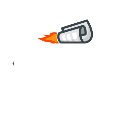
Noutati
Tech
Cultura si Entertainment
Sanatate / Hobby
Home & Deco
Bun venit la ZorideRomania.ro !
ZorideRomania.ro un site de știri / blog de noutăți,
dedicat diseminării de informații și actualități.
Acesta oferă articole, reportaje și analize pe teme
diverse, de la evenimente curente la subiecte
specifice de interes. Este un spațiu digital pentru