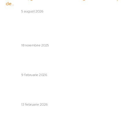
de…
DIVERSE
5 august 2026
Stiri populare:
Exclusiv | Ionuț Lupescu a specificat singura condiție ca
România să triumfe în meciurile de baraj
DIVERSE
18 noiembrie 2025
Fosta parteneră a lui Adrian Kreiner, acuzată de un
încarcerat pentru asasinarea antreprenorului: „Ea este
criminala diavolească”
DIVERSE
9 februarie 2026
„Băsescu dezvăluie nemulțumiri față de Coaliție după
proclamarea recesiunii tehnice: „Eu aș apela la Fondul
Monetar Internațional”
DIVERSE
13 februarie 2026
Categorii: