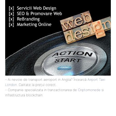
- Ai nevoie de transport aeroport in Anglia? Încearcă
Airport Taxi
London
. Calitate la prețul corect.
- Companie specializata in tranzactionarea de
Criptomonede
si
infrastructura blockchain.