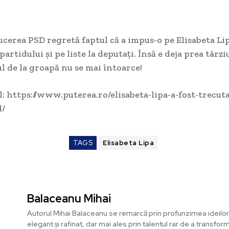
erea PSD regretă faptul că a impus-o pe Elisabeta Li
artidului și pe liste la deputați. Însă e deja prea târzi
l de la groapă nu se mai întoarce!
l: https://www.puterea.ro/elisabeta-lipa-a-fost-trecut
d/
TAGS
Elisabeta Lipa
Balaceanu Mihai
Autorul Mihai Balaceanu se remarcă prin profunzimea ideilor, 
elegant și rafinat, dar mai ales prin talentul rar de a transfor