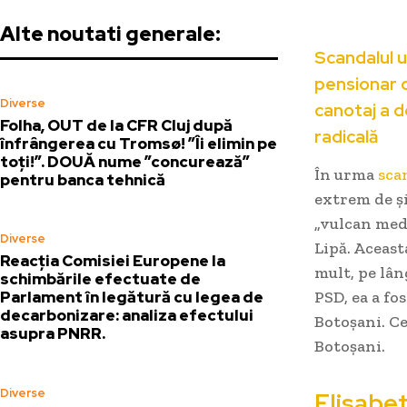
Alte noutati generale:
Scandalul u
pensionar d
Diverse
canotaj a d
Folha, OUT de la CFR Cluj după
radicală
înfrângerea cu Tromsø! ”Îi elimin pe
toți!”. DOUĂ nume ”concurează”
În urma
sca
pentru banca tehnică
extrem de și
„vulcan med
Diverse
Lipă. Aceast
Reacția Comisiei Europene la
mult, pe lân
schimbările efectuate de
PSD, ea a fo
Parlament în legătură cu legea de
decarbonizare: analiza efectului
Botoșani. Ce
asupra PNRR.
Botoșani.
Diverse
Elisabet