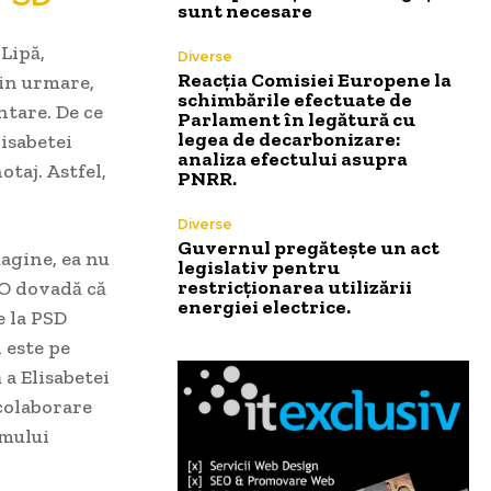
sunt necesare
Lipă,
Diverse
Reacția Comisiei Europene la
rin urmare,
schimbările efectuate de
ntare. De ce
Parlament în legătură cu
legea de decarbonizare:
lisabetei
analiza efectului asupra
taj. Astfel,
PNRR.
Diverse
Guvernul pregătește un act
magine, ea nu
legislativ pentru
restricționarea utilizării
 O dovadă că
energiei electrice.
e la PSD
 este pe
 a Elisabetei
colaborare
amului