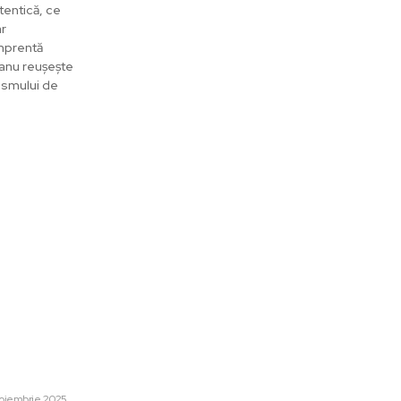
tentică, ce
ar
amprentă
ceanu reușește
lismului de
are:
Categorii:
rapia în recuperarea după un
 cerebral?
Afaceri si Industrii
noiembrie 2025