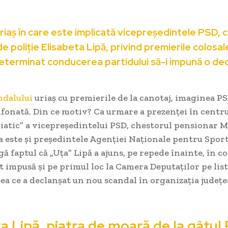
riaș în care este implicată vicepreședintele PSD, 
e poliție Elisabeta Lipă, privind premierile colosal
eterminat conducerea partidului să-i impună o dec
ndalului
uriaș cu premierile de la canotaj, imaginea PS
fonată. Din ce motiv? Ca urmare a prezenței în centru
iatic” a vicepreședintelui PSD, chestorul pensionar M
a este și președintele Agenției Naționale pentru Spor
gă faptul că „Uța” Lipă a ajuns, pe repede înainte, în 
st impusă și pe primul loc la Camera Deputaților pe lis
ea ce a declanșat un nou scandal în organizația județe
a Lipă, piatra de moară de la gâtul