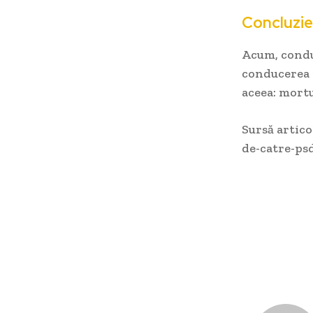
Concluzie
Acum, conduc
conducerea p
aceea: mortu
Sursă artico
de-catre-ps