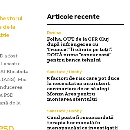
Articole recente
chestorul
e de la
Diverse
izie
Folha, OUT de la CFR Cluj
după înfrângerea cu
Tromsø! ”Îi elimin pe toți!”.
DOUĂ nume ”concurează”
D a fost
pentru banca tehnică
l acestui
AI Elisabeta
Sanatate / Hobby
5 factori de risc care pot duce
t (ANS). Mai
la necesitatea unui stent
conducerea
coronarian: de ce să alegi
Monza Ares pentru
ta PSD
montarea stentului
ană de la
Sanatate / Hobby
Când poate fi recomandată
terapia hormonală în
 PSD
menopauză și ce investigații