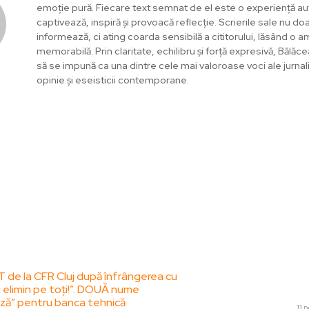
emoție pură. Fiecare text semnat de el este o experiență au
captivează, inspiră și provoacă reflecție. Scrierile sale nu do
informează, ci ating coarda sensibilă a cititorului, lăsând o 
memorabilă. Prin claritate, echilibru și forță expresivă, Bălă
să se impună ca una dintre cele mai valoroase voci ale jurna
opinie și eseisticii contemporane.
le postari:
Stiri popul
T de la CFR Cluj după înfrângerea cu
Ce rol are fiziote
i elimin pe toți!”. DOUĂ nume
accident vascular
ză” pentru banca tehnică
SANATATE / HOBBY
11 