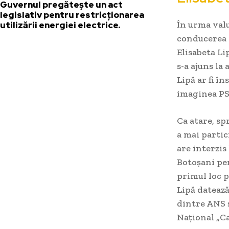
Guvernul pregătește un act
legislativ pentru restricționarea
În urma valu
utilizării energiei electrice.
conducerea P
Elisabeta Li
s-a ajuns la
Lipă ar fi î
imaginea PSD
Ca atare, sp
a mai partic
are interzis
Botoșani pen
primul loc p
Lipă datează
dintre ANS 
Național „C