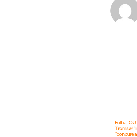
Bun venit la
Ultime
ZorideRomania.ro !
Folha, OU
Tromsø! ”Î
ZorideRomania.ro un site de știri / blog de
”concurea