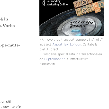
pă în
u. Vorba
- Ai nevoie de transport aeroport in Anglia?
a-pe-mute-
Încearcă
Airport Taxi London
. Calitate la
prețul corect.
- Companie specializata in tranzactionarea
de
Criptomonede
si infrastructura
blockchain.
un stil
ma cuvintele în