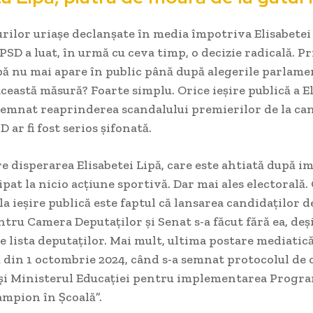
rilor uriașe declanșate în media împotriva Elisabetei 
SD a luat, în urmă cu ceva timp, o decizie radicală. P
pă nu mai apare în public până după alegerile parlame
 această măsură? Foarte simplu. Orice ieșire publică a E
nsemnat reaprinderea scandalului premierilor de la cano
 ar fi fost serios șifonată.
re disperarea Elisabetei Lipă, care este ahtiată după i
ipat la nicio acțiune sportivă. Dar mai ales electorală.
 la ieșire publică este faptul că lansarea candidaților d
tru Camera Deputaților și Senat s-a făcut fără ea, deși
e lista deputaților. Mai mult, ultima postare mediatică
 din 1 octombrie 2024, când s-a semnat protocolul de 
și Ministerul Educației pentru implementarea Progr
ampion în Școală”.