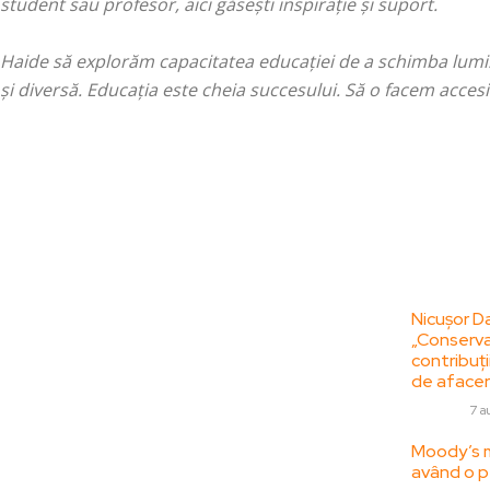
student sau profesor, aici găsești inspirație și suport.
Haide să explorăm capacitatea educației de a schimba lumi
și diversă. Educația este cheia succesului. Să o facem accesi
Bun venit la
Ultime
ZorideRomania.ro !
Nicușor Da
„Conserva
ZorideRomania.ro un site de știri / blog de
contribuții
noutăți, dedicat diseminării de informații
de afacer
și actualități. Acesta oferă articole,
DIVERSE
7 a
reportaje și analize pe teme diverse, de la
Moody’s m
evenimente curente la subiecte specifice
având o p
de interes. Este un spațiu digital pentru