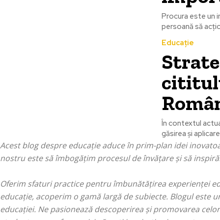
Procura este un i
persoană să acțio
Educație
Strat
cititu
Român
În contextul actu
găsirea și aplicar
Acest blog despre educație aduce în prim-plan idei inovatoa
nostru este să îmbogățim procesul de învățare și să inspirăm 
Oferim sfaturi practice pentru îmbunătățirea experienței edu
educație, acoperim o gamă largă de subiecte. Blogul este un
educației. Ne pasionează descoperirea și promovarea celor m