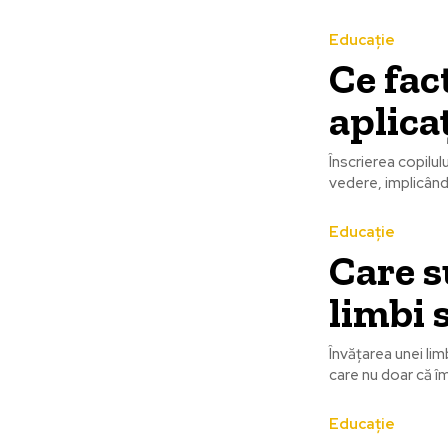
Educație
Ce fac
aplica
Înscrierea copilul
vedere, implicând o
Educație
Care s
limbi 
Învățarea unei li
care nu doar că îm
Educație