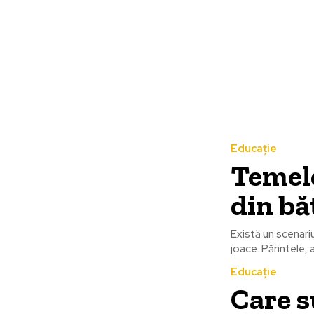
Educație
Temele
din bă
Există un scenariu
joace. Părintele, 
Educație
Care s