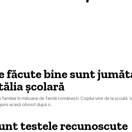
Educație
Fashion
Showbiz
 făcute bine sunt jumăt
tălia școlară
 familiar în milioane de familii românești. Copilul vine de la școală. 
ajuns acasă obosit după o...
unt testele recunoscute