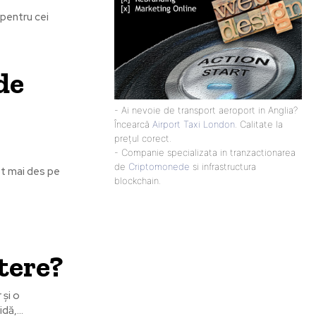
 pentru cei
 de
- Ai nevoie de transport aeroport in Anglia?
Încearcă
Airport Taxi London
. Calitate la
prețul corect.
- Companie specializata in tranzactionarea
de
Criptomonede
si infrastructura
ot mai des pe
blockchain.
ștere?
 și o
ă,...