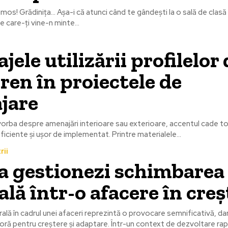
mos! Grădinița... Așa-i că atunci când te gândești la o sală de clasă
e care-ți vine-n minte...
jele utilizării profilelor
iren în proiectele de
jare
vorba despre amenajări interioare sau exterioare, accentul cade t
eficiente și ușor de implementat. Printre materialele...
rii
a gestionezi schimbarea
ală într-o afacere în cre
ală în cadrul unei afaceri reprezintă o provocare semnificativă, dar
ră pentru creștere și adaptare. Într-un context de dezvoltare rapid