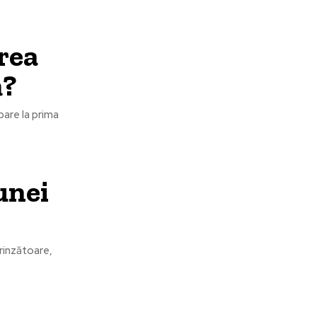
rea
ă?
pare la prima
unei
prinzătoare,