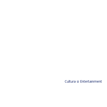
are:
Categorii:
r InkBenefit Plus
Afaceri si Industrii
Cultura si Entertainment
icativ din România care
Diverse
l public după miezul nopții.
ă dintr-o viziune
Home & Deco
Sanatate / Hobby