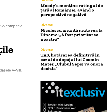
Diverse
Moody’s menține ratingul de
țară al României, având o
perspectivă negativă
Diverse
ntr-o companie
Nicolescu anunță mutarea la
Dinamo: „A fost prioritarea
noastră”
țile
Diverse
TAS, hotărârea definitivă în
cazul de dopaj al lui Cosmin
Matei: „Clubul Sepsi va onora
decizia”
lasele V–VIII,