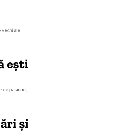
e vechi ale
ă ești
ne de pasiune,
ări și