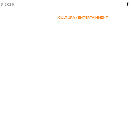
 8, 2026
AFACERI / INDUSTRII
CULTURA / ENTERTAINMENT
DIVERSE
HOME & DECO
SANATATE / HOBBY
TECH