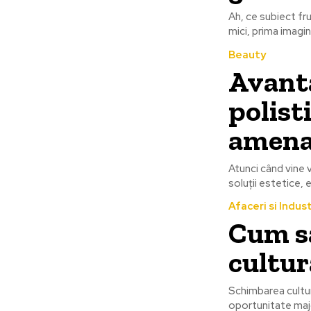
Ah, ce subiect fru
mici, prima imagin
Beauty
Avanta
polist
amena
Atunci când vine 
soluții estetice, 
Afaceri si Indust
Cum s
cultur
Schimbarea cultur
oportunitate majo