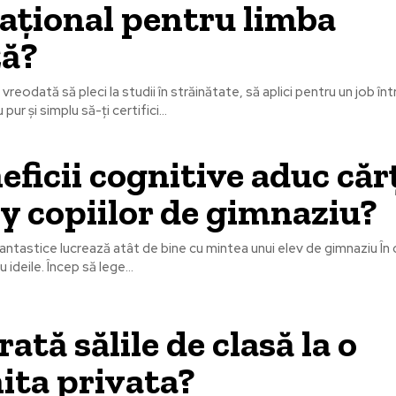
ațional pentru limba
ză?
vreodată să pleci la studii în străinătate, să aplici pentru un job î
pur și simplu să-ți certifici...
eficii cognitive aduc căr
y copiilor de gimnaziu?
antastice lucrează atât de bine cu mintea unui elev de gimnaziu În c
u ideile. Încep să lege...
ată sălile de clasă la o
ita privata?