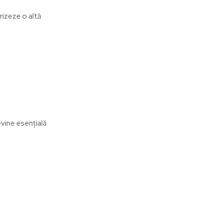
rizeze o altă
evine esențială