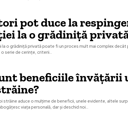
tori pot duce la respinge
ției la o grădiniță privat
ui la o grădiniță privată poate fi un proces mult mai complex decât 
 serie de cerințe, criterii...
unt beneficiile învățării 
străine?
mbi străine aduce o mulțime de beneficii, unele evidente, altele sur
bogățesc viața personală, dar și deschid noi...