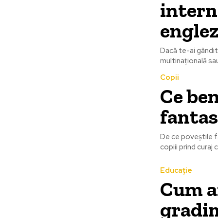
intern
engle
Dacă te-ai gândit 
multinațională sau 
Copii
Ce ben
fantas
De ce poveștile f
copiii prind curaj c
Educație
Cum ar
gradin