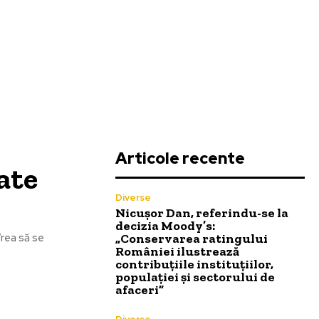
Articole recente
ate
Diverse
Nicușor Dan, referindu-se la
decizia Moody’s:
„Conservarea ratingului
Vrea să se
României ilustrează
contribuțiile instituțiilor,
populației și sectorului de
afaceri”