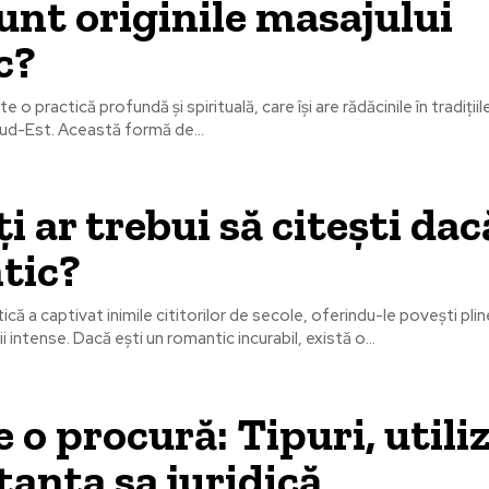
unt originile masajului
c?
e o practică profundă și spirituală, care își are rădăcinile în tradițiil
 Sud-Est. Această formă de...
i ar trebui să citești dac
tic?
că a captivat inimile cititorilor de secole, oferindu-le povești pli
 intense. Dacă ești un romantic incurabil, există o...
 o procură: Tipuri, utiliz
anța sa juridică