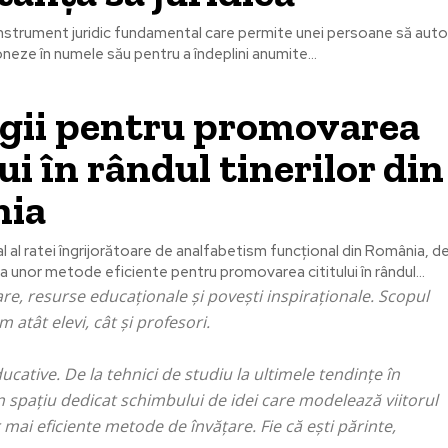
nstrument juridic fundamental care permite unei persoane să auto
neze în numele său pentru a îndeplini anumite...
egii pentru promovarea
lui în rândul tinerilor din
ia
al al ratei îngrijorătoare de analfabetism funcțional din România, d
ea unor metode eficiente pentru promovarea cititului în rândul...
re, resurse educaționale și povești inspiraționale. Scopul
atât elevi, cât și profesori.
cative. De la tehnici de studiu la ultimele tendințe în
 spațiu dedicat schimbului de idei care modelează viitorul
ai eficiente metode de învățare. Fie că ești părinte,