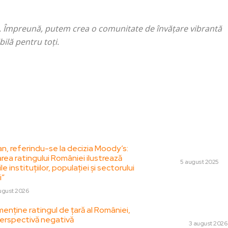
. Împreună, putem crea o comunitate de învățare vibrantă
bilă pentru toți.
le postari:
Stiri popul
n, referindu-se la decizia Moody’s:
Noua gama Brothe
rea ratingului României ilustrează
TECH
5 august 2025
le instituțiilor, populației și sectorului
i”
Primul oraș semnif
întrerupe iluminatu
ugust 2026
Decizie contestat
enține ratingul de țară al României,
„suveranistă”
erspectivă negativă
DIVERSE
3 august 2026