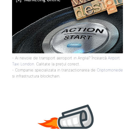
- Ai nevoie de transport aeroport in Anglia? Încearcă
Airport
Taxi London
. Calitate la prețul corect.
- Companie specializata in tranzactionarea de
Criptomonede
si infrastructura blockchain.