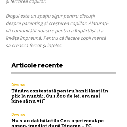
și fericirea copiilor.
Blogul este un spațiu sigur pentru discuții
despre parenting și creșterea copiilor. Alăturați-
vă comunității noastre pentru a împărtăși și a
învăța împreună. Pentru că fiecare copil merită
să crească fericit și înțeles.
Articole recente
Diverse
Tânăra contestată pentru banii lăsați în
plic la nuntă: „Cu 1.600 de lei, era mai
bine să nu vii”
Diverse
Nu s-au dat bătuti! » Ce s-a petrecut pe
gazon, imediat după Dinamo – FC