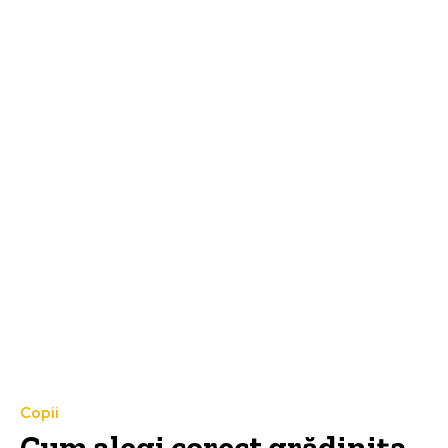
Copii
Cum alegi corect grădinița