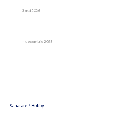
„Primele…
DIVERSE
3 mai 2026
Diana Buzoianu: Conducătorul ESZ m-a avertizat cu
reprezentanții sindicali în caz că îl deranjez, afirmă că
reprezintă un pericol și beneficiază de susținere politică
DIVERSE
4 decembrie 2025
Categorii:
Afaceri si Industrii
Cultura si Entertainment
Diverse
Home & Deco
Sanatate / Hobby
Tech