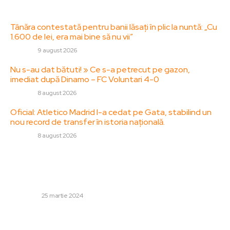
Ultimele postari:
Tânăra contestată pentru banii lăsați în plic la nuntă: „Cu
1.600 de lei, era mai bine să nu vii”
DIVERSE
9 august 2026
Nu s-au dat bătuti! » Ce s-a petrecut pe gazon,
imediat după Dinamo – FC Voluntari 4-0
DIVERSE
8 august 2026
Oficial: Atletico Madrid l-a cedat pe Gata, stabilind un
nou record de transfer în istoria națională.
DIVERSE
8 august 2026
Stiri populare:
Vitamina C – avantaje și surse naturale de unde o poți
obține
MEDICINĂ
25 martie 2024
Sociolog: Proiectul de cenzură va constitui un moment
semnificativ de răscruce în politica românească.