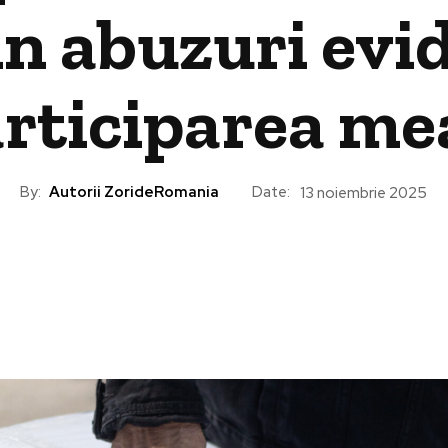
in abuzuri evi
rticiparea me
By:
Autorii ZorideRomania
Date:
13 noiembrie 2025