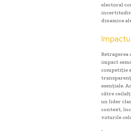
electoral co
incertitudin
dinamica ale
Impactul
Retragerea 
impact semni
competiție 
transparența
esențiale. A
către ceilal
un lider cla
context, înc
voturile cel