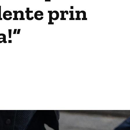
dente prin
a!”