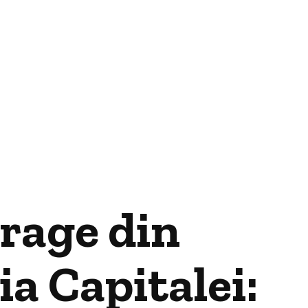
trage din
a Capitalei: