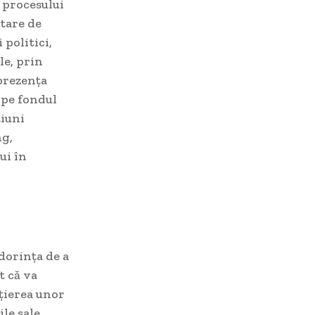
a procesului
tare de
 politici,
le, prin
 prezența
, pe fondul
țiuni
ng,
ui în
dorința de a
t că va
ițierea unor
le sale