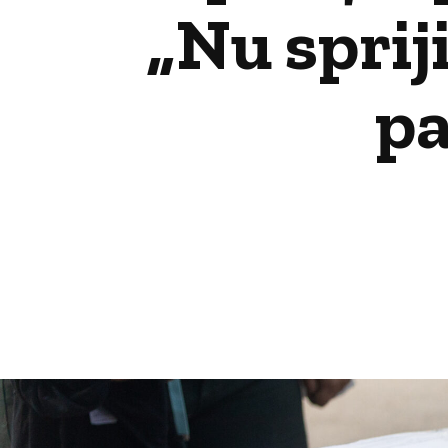
„Nu sprij
pa