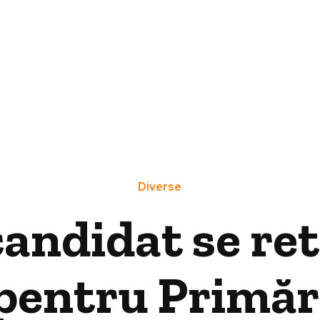
Diverse
andidat se re
pentru Primări