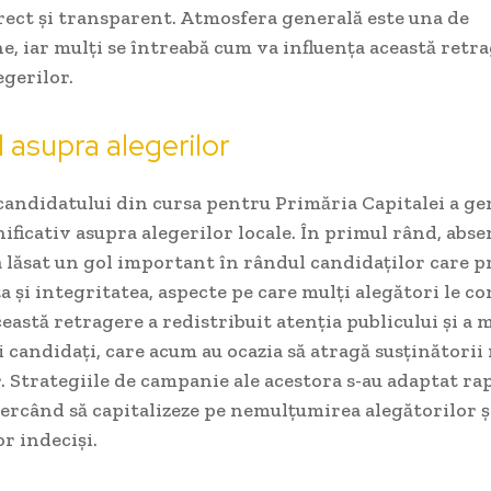
rect și transparent. Atmosfera generală este una de
e, iar mulți se întreabă cum va influența această retr
gerilor.
 asupra alegerilor
candidatului din cursa pentru Primăria Capitalei a ge
ficativ asupra alegerilor locale. În primul rând, abse
a lăsat un gol important în rândul candidaților care
 și integritatea, aspecte pe care mulți alegători le c
ceastă retragere a redistribuit atenția publicului și a
ți candidați, care acum au ocazia să atragă susținătorii
r. Strategiile de campanie ale acestora s-au adaptat ra
ercând să capitalizeze pe nemulțumirea alegătorilor și
or indeciși.