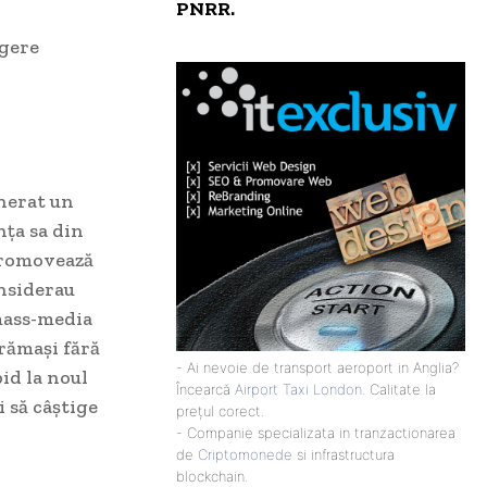
PNRR.
agere
nerat un
nța sa din
 promovează
onsiderau
 mass-media
 rămași fără
- Ai nevoie de transport aeroport in Anglia?
pid la noul
Încearcă
Airport Taxi London
. Calitate la
 să câștige
prețul corect.
- Companie specializata in tranzactionarea
de
Criptomonede
si infrastructura
blockchain.