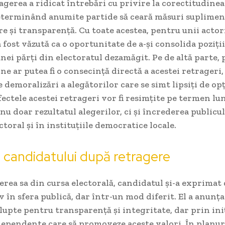
ragerea a ridicat întrebări cu privire la corectitudine
determinând anumite partide să ceară măsuri suplimen
 și transparență. Cu toate acestea, pentru unii actori
 fost văzută ca o oportunitate de a-și consolida poziții
nei părți din electoratul dezamăgit. Pe de altă parte,
rne ar putea fi o consecință directă a acestei retrageri
e demoralizări a alegătorilor care se simt lipsiți de op
fectele acestei retrageri vor fi resimțite pe termen lu
nu doar rezultatul alegerilor, ci și încrederea publicul
ctoral și în instituțiile democratice locale.
e candidatului după retragere
rea sa din cursa electorală, candidatul și-a exprimat 
 în sfera publică, dar într-un mod diferit. El a anunța
lupte pentru transparență și integritate, dar prin in
ependente care să promoveze aceste valori. În planuri