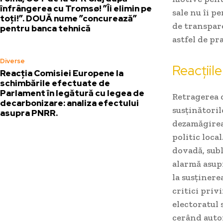
înfrângerea cu Tromsø! ”Îi elimin pe
sale nu îi p
toți!”. DOUĂ nume ”concurează”
de transpare
pentru banca tehnică
astfel de pra
Diverse
Reacțiile
Reacția Comisiei Europene la
schimbările efectuate de
Parlament în legătură cu legea de
Retragerea c
decarbonizare: analiza efectului
susținătoril
asupra PNRR.
dezamăgirea 
politic loca
dovadă, subl
alarmă asupr
la susținere
critici priv
electoratul 
cerând autor