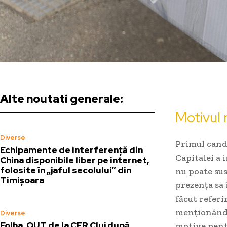
Alte noutati generale:
Motivul r
Diverse
Primul candi
Echipamente de interferență din
Capitalei a 
China disponibile liber pe internet,
folosite în „jaful secolului” din
nu poate sus
Timișoara
prezența sa 
făcut referi
menționând p
Diverse
Folha, OUT de la CFR Cluj după
motive pentr