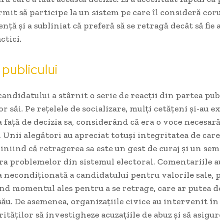
ermit să participe la un sistem pe care îl consideră coru
nță și a subliniat că preferă să se retragă decât să fie 
ctici.
 publicului
andidatului a stârnit o serie de reacții din partea publ
or săi. Pe rețelele de socializare, mulți cetățeni și-au 
față de decizia sa, considerând că era o voce necesară
l. Unii alegători au apreciat totuși integritatea de care
iniind că retragerea sa este un gest de curaj și un se
a problemelor din sistemul electoral. Comentariile a
a necondiționată a candidatului pentru valorile sale, 
ind momentul ales pentru a se retrage, care ar putea 
său. De asemenea, organizațiile civice au intervenit în 
ităților să investigheze acuzațiile de abuz și să asigu