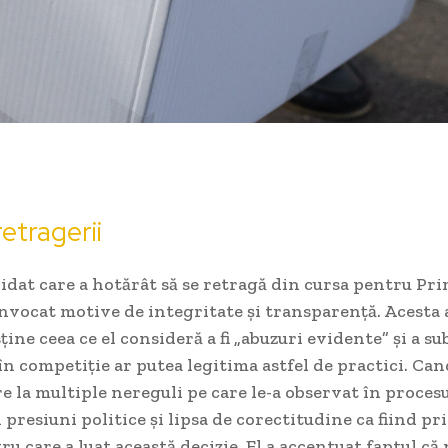
etragerii
dat care a hotărât să se retragă din cursa pentru Pr
invocat motive de integritate și transparență. Acesta 
ține ceea ce el consideră a fi „abuzuri evidente” și a su
în competiție ar putea legitima astfel de practici. Can
re la multiple nereguli pe care le-a observat în procesu
resiuni politice și lipsa de corectitudine ca fiind pr
u care a luat această decizie. El a accentuat faptul că 