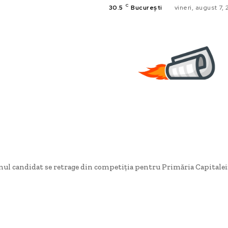
C
30.5
București
vineri, august 7,
ul candidat se retrage din competiția pentru Primăria Capitalei: 