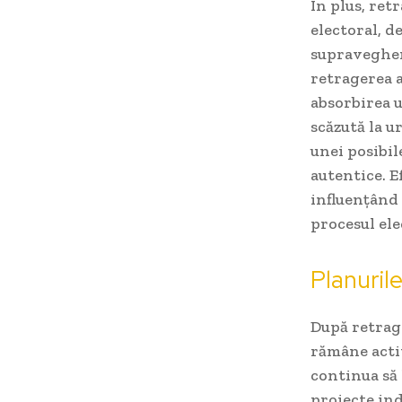
În plus, ret
electoral, 
supraveghere
retragerea a
absorbirea u
scăzută la u
unei posibil
autentice. E
influențând 
procesul ele
Planuril
După retrage
rămâne activ
continua să 
proiecte ind