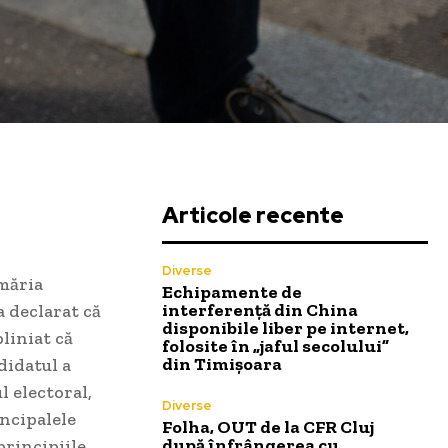
Articole recente
Diverse
imăria
Echipamente de
interferență din China
a declarat că
disponibile liber pe internet,
bliniat că
folosite în „jaful secolului”
din Timișoara
didatul a
l electoral,
Diverse
incipalele
Folha, OUT de la CFR Cluj
după înfrângerea cu
principiile