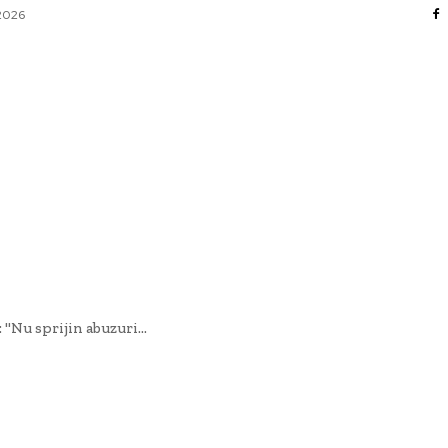
 2026
AFACERI / INDUSTRII
CULTURA / ENTERTAINMENT
DIVERSE
HOME & DECO
SANATATE / HOBBY
TECH
"Nu sprijin abuzuri...