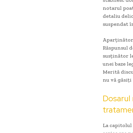
notarul poat
detaliu deli
suspendat în
Aparținătoru
Răspunsul d
susținător le
unei baze le
Merită discu
nu vă găsiți
Dosarul 
tratame
La capitolul