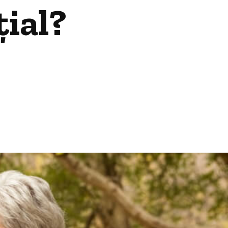
țial?