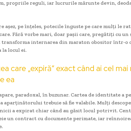
m, propriile reguli, iar lucrurile mărunte devin, deoda
e așez, pe înțeles, potecile înguste pe care mulți le rat
are. Fără vorbe mari, doar pașii care, pregătiți cu un
t transforma internarea din maraton obositor într-o c
 la locul ei.
tea care „expiră” exact când ai cel mai
e ea
pare, paradoxal, în buzunar. Cartea de identitate a p
 a aparținătorului trebuie să fie valabile. Mulți descop
nicii a expirat chiar când au găsit locul potrivit. Cen
eie un contract cu documente perimate, iar reînnoirea
e.