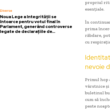
propriul rit
esențiale.
Diverse
Noua Lege a Integrității se
întoarce pentru votul final în
În continuar
Parlament, generând controverse
prima încerc
legate de declarațiile de…
răbdare, po
cu respirația
Identita
nevoie d
Primul hop a
vârstnice și
buletinul bu
cum să înch
peste noapt