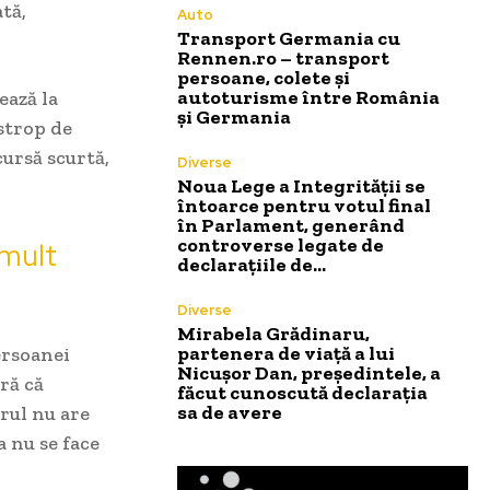
tă,
Auto
Transport Germania cu
Rennen.ro – transport
persoane, colete și
autoturisme între România
ează la
și Germania
 strop de
ursă scurtă,
Diverse
Noua Lege a Integrității se
întoarce pentru votul final
în Parlament, generând
controverse legate de
 mult
declarațiile de…
Diverse
Mirabela Grădinaru,
partenera de viață a lui
ersoanei
Nicușor Dan, președintele, a
eră că
făcut cunoscută declarația
sa de avere
trul nu are
 nu se face