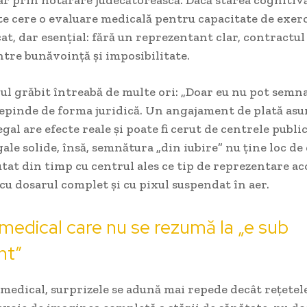
e cere o evaluare medicală pentru capacitate de exerc
cat, dar esențial: fără un reprezentant clar, contractu
tre bunăvoință și imposibilitate.
l grăbit întreabă de multe ori: „Doar eu nu pot semn
epinde de forma juridică. Un angajament de plată as
gal are efecte reale și poate fi cerut de centrele public
gale solide, însă, semnătura „din iubire” nu ține loc de
tat din timp cu centrul ales ce tip de reprezentare acc
 cu dosarul complet și cu pixul suspendat în aer.
medical care nu se rezumă la „e sub
nt”
 medical, surprizele se adună mai repede decât rețete