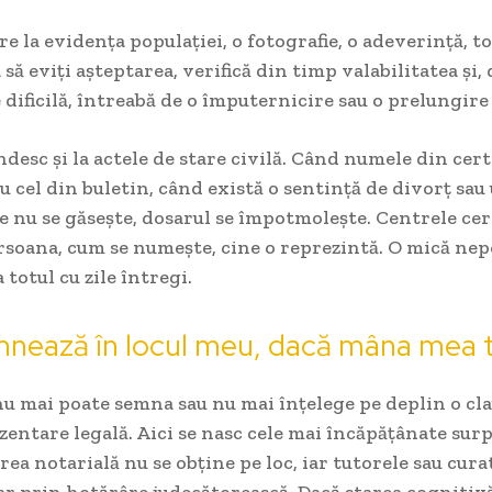
 la evidența populației, o fotografie, o adeverință, t
 să eviți așteptarea, verifică din timp valabilitatea și,
 dificilă, întreabă de o împuternicire sau o prelungir
ndesc și la actele de stare civilă. Când numele din cert
u cel din buletin, când există o sentință de divorț sau 
e nu se găsește, dosarul se împotmolește. Centrele cer
rsoana, cum se numește, cine o reprezintă. O mică nep
totul cu zile întregi.
mnează în locul meu, dacă mâna mea 
u mai poate semna sau nu mai înțelege pe deplin o cla
zentare legală. Aici se nasc cele mai încăpățânate surp
ea notarială nu se obține pe loc, iar tutorele sau cura
ar prin hotărâre judecătorească. Dacă starea cognitivă 