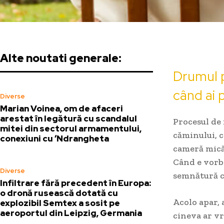
Alte noutati generale:
Drumul p
când ai 
Diverse
Marian Voinea, om de afaceri
arestat în legătură cu scandalul
Procesul de 
mitei din sectorul armamentului,
căminului, c
conexiuni cu ‘Ndrangheta
cameră mică 
Când e vorba
Diverse
semnătură ca
Infiltrare fără precedent în Europa:
o dronă rusească dotată cu
Acolo apar, 
explozibil Semtex a sosit pe
aeroportul din Leipzig, Germania
cineva ar vr