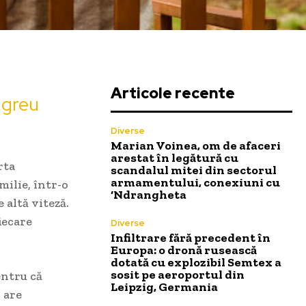
Articole recente
 greu
Diverse
Marian Voinea, om de afaceri
arestat în legătură cu
rta
scandalul mitei din sectorul
armamentului, conexiuni cu
milie, într-o
‘Ndrangheta
 altă viteză.
iecare
Diverse
Infiltrare fără precedent în
Europa: o dronă rusească
dotată cu explozibil Semtex a
sosit pe aeroportul din
entru că
Leipzig, Germania
 are