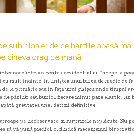
e sub ploaie: de ce hârtiile apasă mai
pe cineva drag de mână
internare într-un centru rezidențial nu începe la poa
i cu mult înainte, în liniștea unui birou de medic de fa
de la primărie sau în fața unui ghișeu unde timpul are
 de părinți sau bunici, fiecare minut pare elastic, iar f
pătă greutatea unei decizii definitive.
aproape pe neobservate, și surprizele neplăcute. Nu p
ea să vă pună piedici, ci fiindcă mecanismul birocratic