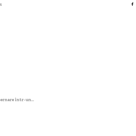
26
AFACERI / INDUSTRII
CULTURA / ENTERTAINMENT
DIVERSE
HOME & DECO
SANATATE / HOBBY
TECH
ernare într-un...