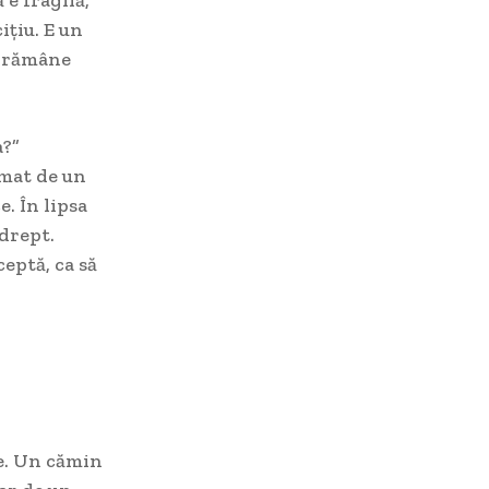
ițiu. E un
l rămâne
a?”
umat de un
e. În lipsa
 drept.
eptă, ca să
le. Un cămin