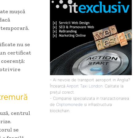
oate mușcă
 dacă
e temporară.
ificate nu se
un certificat
 coerență:
otrivire
- Ai nevoie de transport aeroport in Anglia?
Încearcă
Airport Taxi London
. Calitate la
prețul corect.
tremură
- Companie specializata in tranzactionarea
de
Criptomonede
si infrastructura
blockchain.
uză, centrul
rize.
torul se
e fragilă,