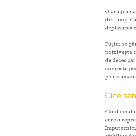
O programare
din timp. Ca
deplasarea e
Puțini se gâ
potrivește c
de deces car
cine este pe
poate amâna 
Cine se
Când omul n
cere o repre
Împuternicir
stabilesc do