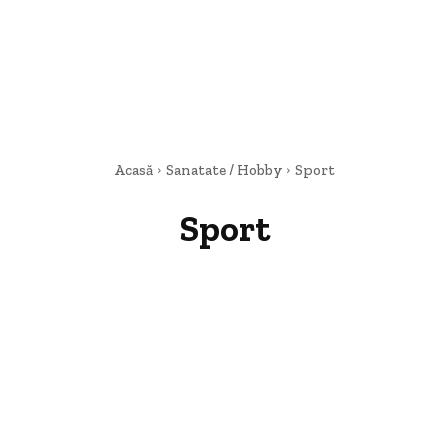
Acasă
Sanatate / Hobby
Sport
Sport
Beauty
Copii
Medicină
Sport