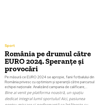
Sport
România pe drumul către
EURO 2024. Speranțe și
provocări
Pe măsură ce EURO 2024 se apropie, fanii fotbalului din
România privesc cu optimism și speranță către parcursul
echipei naționale. Analizând campania de calificare,...
Bine ai venit pe platforma noastră, un spațiu
dedicat integral lumii sportului! Aici, pasiunea
pentru mișcare și performanță se întâlnește cu