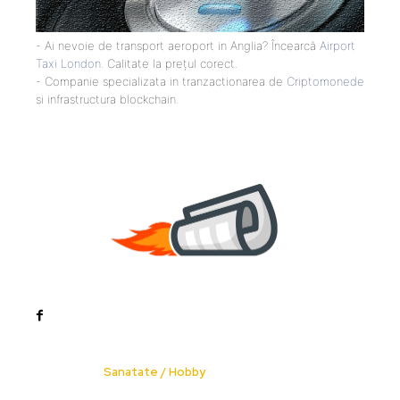
- Ai nevoie de transport aeroport in Anglia? Încearcă
Airport
Taxi London
. Calitate la prețul corect.
- Companie specializata in tranzactionarea de
Criptomonede
si infrastructura blockchain.
Noutati
Tech
Cultura si Entertainment
Sanatate / Hobby
Home & Deco