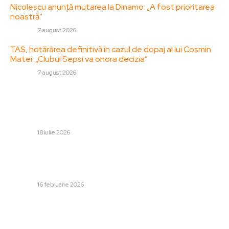
Nicolescu anunță mutarea la Dinamo: „A fost prioritarea
noastră”
DIVERSE
7 august 2026
TAS, hotărârea definitivă în cazul de dopaj al lui Cosmin
Matei: „Clubul Sepsi va onora decizia”
DIVERSE
7 august 2026
Stiri populare:
Finala mică a Cupei Mondiale 2026: Anglia – Franța 2-0,
ACUM pe digisport.ro. Show englezesc. GOOL Konsa!
DIVERSE
18 iulie 2026
Meteorologii anticipează o nouă perioadă de frig și
ninsori în cea mai mare parte a țării. Când se va întoarce
vremea călduroasă?
DIVERSE
16 februarie 2026
Netanyahu afirmă că Iranul nu poate continua
îmbogățirea uraniului sau dezvoltarea de rachete
balistice / Contestă influența exercitată asupra lui