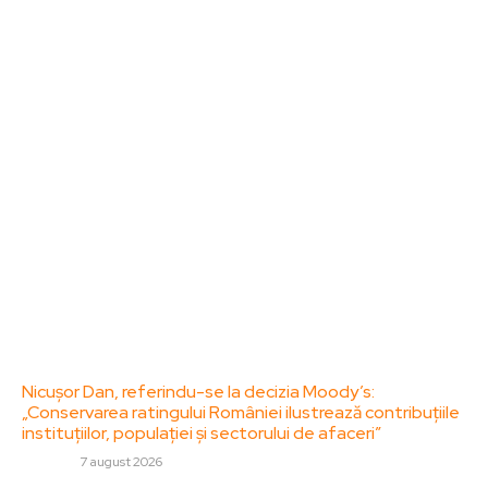
Bun venit la ZorideRomania.ro !
ZorideRomania.ro un site de știri / blog de noutăți,
dedicat diseminării de informații și actualități.
Acesta oferă articole, reportaje și analize pe teme
diverse, de la evenimente curente la subiecte
specifice de interes. Este un spațiu digital pentru
informare și educație. Contactati-ne oricand la
adresa: contact@zorideromania.ro
Politica de Confidentialitate – ZorideRomania.ro
Politica de cookies (GDPR)
Contact
Ultimele postari:
Nicușor Dan, referindu-se la decizia Moody’s:
„Conservarea ratingului României ilustrează contribuțiile
instituțiilor, populației și sectorului de afaceri”
DIVERSE
7 august 2026