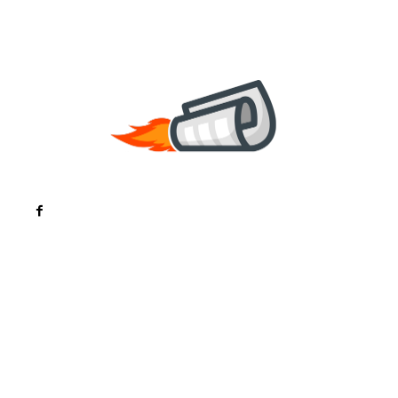
Noutati
Tech
Cultura si Entertainment
Sanatate / Hobby
Home & Deco
Bun venit la ZorideRomania.ro !
ZorideRomania.ro un site de știri / blog de noutăți,
dedicat diseminării de informații și actualități.
Acesta oferă articole, reportaje și analize pe teme
diverse, de la evenimente curente la subiecte