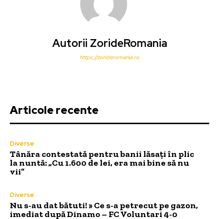
Autorii ZorideRomania
https://zorideromania.ro
Articole recente
Diverse
Tânăra contestată pentru banii lăsați în plic
la nuntă: „Cu 1.600 de lei, era mai bine să nu
vii”
Diverse
Nu s-au dat bătuti! » Ce s-a petrecut pe gazon,
imediat după Dinamo – FC Voluntari 4-0