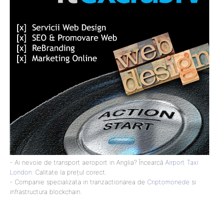
- Ai nevoie de transport aeroport in Anglia? Încearcă
Airport Taxi
London
. Calitate la prețul corect.
- Companie specializata in tranzactionarea de
Criptomonede
si
infrastructura blockchain.