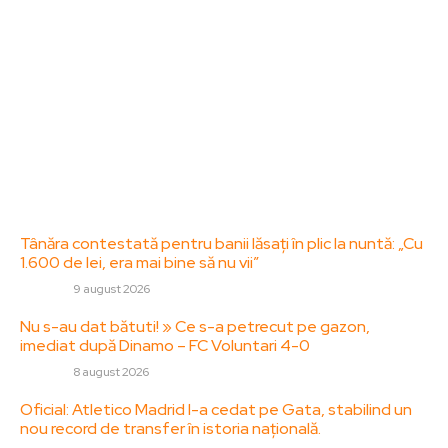
specifice de interes. Este un spațiu digital pentru
informare și educație. Contactati-ne oricand la
adresa: contact@zorideromania.ro
Politica de Confidentialitate – ZorideRomania.ro
Politica de cookies (GDPR)
Contact
Ultimele postari:
Tânăra contestată pentru banii lăsați în plic la nuntă: „Cu
1.600 de lei, era mai bine să nu vii”
DIVERSE
9 august 2026
Nu s-au dat bătuti! » Ce s-a petrecut pe gazon,
imediat după Dinamo – FC Voluntari 4-0
DIVERSE
8 august 2026
Oficial: Atletico Madrid l-a cedat pe Gata, stabilind un
nou record de transfer în istoria națională.