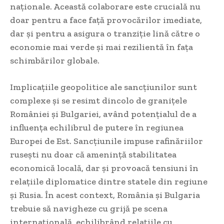
naționale. Această colaborare este crucială nu
doar pentru a face față provocărilor imediate,
dar și pentru a asigura o tranziție lină către o
economie mai verde și mai rezilientă în fața
schimbărilor globale.
Implicațiile geopolitice ale sancțiunilor sunt
complexe și se resimt dincolo de granițele
României și Bulgariei, având potențialul de a
influența echilibrul de putere în regiunea
Europei de Est. Sancțiunile impuse rafinăriilor
rusești nu doar că amenință stabilitatea
economică locală, dar și provoacă tensiuni în
relațiile diplomatice dintre statele din regiune
și Rusia. În acest context, România și Bulgaria
trebuie să navigheze cu grijă pe scena
internațională, echilibrând relațiile cu