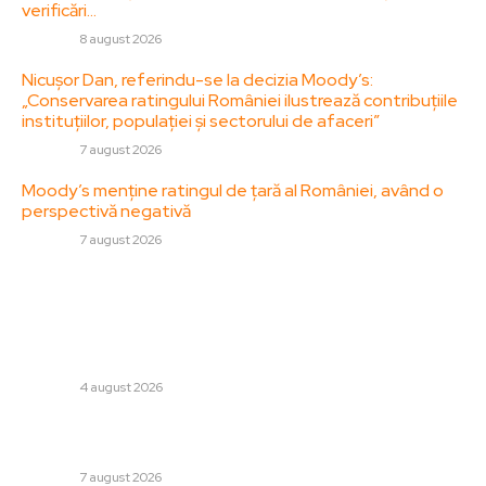
verificări…
DIVERSE
8 august 2026
Nicușor Dan, referindu-se la decizia Moody’s:
„Conservarea ratingului României ilustrează contribuțiile
instituțiilor, populației și sectorului de afaceri”
DIVERSE
7 august 2026
Moody’s menține ratingul de țară al României, având o
perspectivă negativă
DIVERSE
7 august 2026
Stiri populare:
Judecătoare din Mehedinți, mutată la Secția Penală fără
consimțământul ei. „O decizie ce impune o justificare
temeinică”
DIVERSE
4 august 2026
Echipamente de interferență din China disponibile liber
pe internet, folosite în „jaful secolului” din Timișoara
DIVERSE
7 august 2026