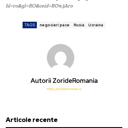
hl=ro&gl=RO&ceid=RO%3Aro
TAGS
negocieri pace
Rusia
Ucraina
Autorii ZorideRomania
https://zorideromania.ro
Articole recente