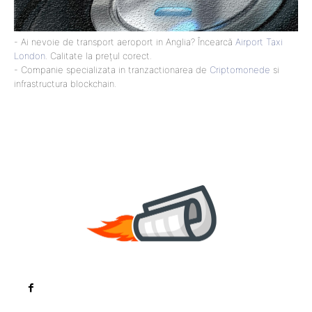
- Ai nevoie de transport aeroport in Anglia? Încearcă
Airport Taxi
London
. Calitate la prețul corect.
- Companie specializata in tranzactionarea de
Criptomonede
si
infrastructura blockchain.