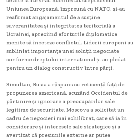
ce alte state și-au manifestat scepticismul.
Uniunea Europeană, împreună cu NATO, și-au
reafirmat angajamentul de a susține
suveranitatea și integritatea teritorială a
Ucrainei, apreciind eforturile diplomatice
menite să înceteze conflictul. Liderii europeni au
subliniat importanța unei soluții negociate
conforme dreptului internațional și au pledat
pentru un dialog constructiv între părți.
Simultan, Rusia a răspuns cu reticență față de
propunerea americană, acuzând Occidentul de
părtinire și ignorare a preocupărilor sale
legitime de securitate. Moscova a solicitat un
cadru de negocieri mai echilibrat, care să ia în
considerare și interesele sale strategice și a
avertizat că presiunile externe ar putea