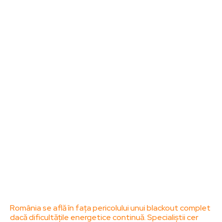
Noutati
Tech
Cultura si Entertainment
Sanatate / Hobby
Home & Deco
Bun venit la ZorideRomania.ro !
ZorideRomania.ro un site de știri / blog de noutăți,
dedicat diseminării de informații și actualități.
Acesta oferă articole, reportaje și analize pe teme
diverse, de la evenimente curente la subiecte
specifice de interes. Este un spațiu digital pentru
informare și educație. Contactati-ne oricand la
adresa: contact@zorideromania.ro
Politica de Confidentialitate – ZorideRomania.ro
Politica de cookies (GDPR)
Contact
Ultimele postari:
România se află în fața pericolului unui blackout complet
dacă dificultățile energetice continuă. Specialiștii cer