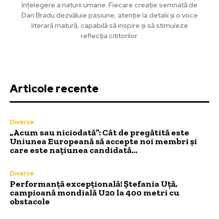
înțelegere a naturii umane. Fiecare creație semnată de
Dan Bradu dezvăluie pasiune, atenție la detalii și o voce
literară matură, capabilă să inspire și să stimuleze
reflecția cititorilor.
Articole recente
Diverse
„Acum sau niciodată”: Cât de pregătită este
Uniunea Europeană să accepte noi membri și
care este națiunea candidată…
Diverse
Performanță excepțională! Ștefania Uță,
campioană mondială U20 la 400 metri cu
obstacole