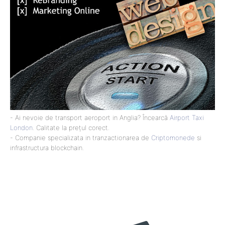
- Ai nevoie de transport aeroport in Anglia? Încearcă
Airport Taxi
London
. Calitate la prețul corect.
- Companie specializata in tranzactionarea de
Criptomonede
si
infrastructura blockchain.