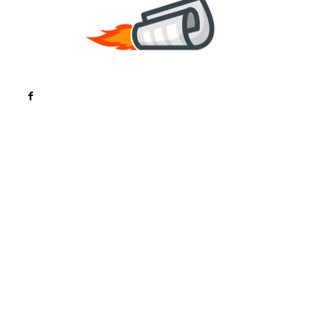
Noutati
Tech
Cultura si Entertainment
Sanatate / Hobby
Home & Deco
Bun venit la ZorideRomania.ro !
ZorideRomania.ro un site de știri / blog de noutăți,
dedicat diseminării de informații și actualități.
Acesta oferă articole, reportaje și analize pe teme
diverse, de la evenimente curente la subiecte
specifice de interes. Este un spațiu digital pentru
informare și educație. Contactati-ne oricand la
adresa: contact@zorideromania.ro