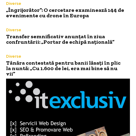
Diverse
„Îngrijorător”: O cercetare examinează 144 de
evenimente cu drone în Europa
Diverse
Transfer semnificativ anunțat în ziua
confruntării: „Portar de echipă națională”
Diverse
Tânăra contestată pentru banii lăsați în plic
la nuntă: „Cu 1.600 de lei, era mai bine să nu
vii”