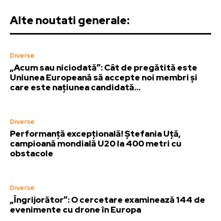
Alte noutati generale:
Diverse
„Acum sau niciodată”: Cât de pregătită este
Uniunea Europeană să accepte noi membri și
care este națiunea candidată…
Diverse
Performanță excepțională! Ștefania Uță,
campioană mondială U20 la 400 metri cu
obstacole
Diverse
„Îngrijorător”: O cercetare examinează 144 de
evenimente cu drone în Europa