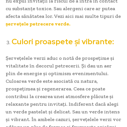
nu expui invitații la riscul de a intra în contact
cu substanțe toxice. Sau alergeni care ar putea
afecta sănătatea lor. Vezi aici mai multe tipuri de
șervețele petrecere verde.
Culori proaspete și vibrante:
Șervețelele verzi aduc o notă de prospețime și
vitalitate în decorul petrecerii. Și dau un aer
plin de energie și optimism evenimentului.
Culoarea verde este asociată cu natura,
prospețimea și regenerarea. Ceea ce poate
contribui la crearea unei atmosfere plăcute și
relaxante pentru invitați. Indiferent dacă alegi
un verde pastelat și delicat. Sau un verde intens
și vibrant. În ambele cazuri, șervețelele verzi vor
adăuga un plus de farmec și frumusețe oricărui