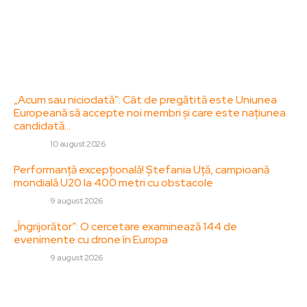
Politica de Confidentialitate – ZorideRomania.ro
Politica de cookies (GDPR)
Contact
Ultimele postari:
„Acum sau niciodată”: Cât de pregătită este Uniunea
Europeană să accepte noi membri și care este națiunea
candidată…
DIVERSE
10 august 2026
Performanță excepțională! Ștefania Uță, campioană
mondială U20 la 400 metri cu obstacole
DIVERSE
9 august 2026
„Îngrijorător”: O cercetare examinează 144 de
evenimente cu drone în Europa
DIVERSE
9 august 2026
Stiri populare:
Ambasadorul Rusiei chemat la MAE în urma incidentului