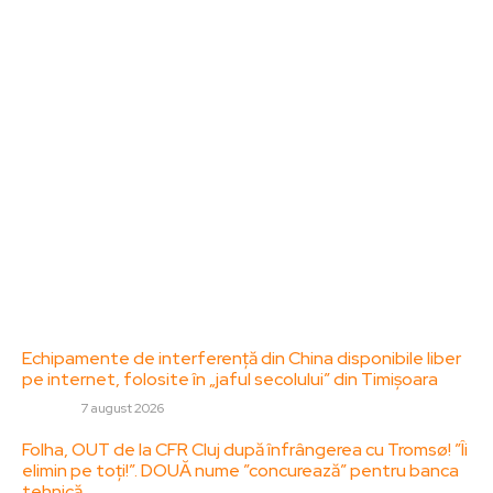
ZorideRomania.ro un site de știri / blog de noutăți,
dedicat diseminării de informații și actualități.
Acesta oferă articole, reportaje și analize pe teme
diverse, de la evenimente curente la subiecte
specifice de interes. Este un spațiu digital pentru
informare și educație. Contactati-ne oricand la
adresa: contact@zorideromania.ro
Politica de Confidentialitate – ZorideRomania.ro
Politica de cookies (GDPR)
Contact
Ultimele postari:
Echipamente de interferență din China disponibile liber
pe internet, folosite în „jaful secolului” din Timișoara
DIVERSE
7 august 2026
Folha, OUT de la CFR Cluj după înfrângerea cu Tromsø! ”Îi
elimin pe toți!”. DOUĂ nume ”concurează” pentru banca
tehnică