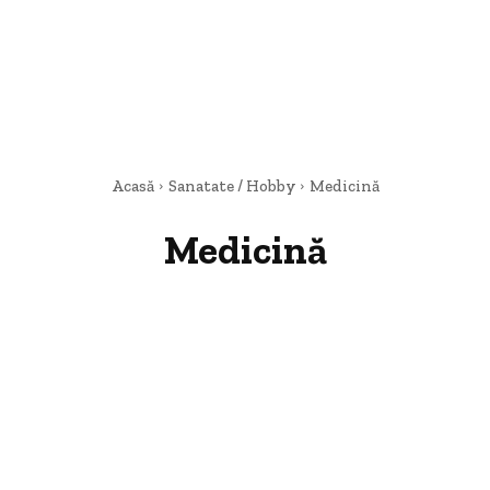
Acasă
Sanatate / Hobby
Medicină
Medicină
Beauty
Copii
Medicină
Sport