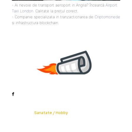
- Ai nevoie de transport aeroport in Anglia? Încearcă
Airport
Taxi London
. Calitate la prețul corect.
- Companie specializata in tranzactionarea de
Criptomonede
si infrastructura blockchain.
Noutati
Tech
Cultura si Entertainment
Sanatate / Hobby
Home & Deco
Bun venit la ZorideRomania.ro !