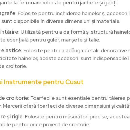
egante la fermoare robuste pentru jachete și genți.
agrafe
: Folosite pentru închiderea hainelor și accesorii
sunt disponibile în diverse dimensiuni și materiale.
întărire
: Utilizată pentru a da formă și structură hainel
ste esențială pentru guler, manșete și talie.
i elastice
: Folosite pentru a adăuga detalii decorative 
ticitate hainelor, aceste accesorii sunt indispensabile 
e croitorie.
și Instrumente pentru Cusut
de croitorie
: Foarfecile sunt esențiale pentru tăierea p
r. Mercerii oferă foarfeci de diverse dimensiuni și calităț
e și rigle
: Folosite pentru măsurători precise, acestea
bile pentru orice proiect de croitorie.