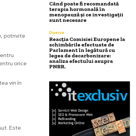
Când poate fi recomandată
terapia hormonală în
menopauză și ce investigații
sunt necesare
Diverse
, potrivite
Reacția Comisiei Europene la
schimbările efectuate de
Parlament în legătură cu
pentru
legea de decarbonizare:
analiza efectului asupra
entru orice
PNRR.
tea vin în
sut. Este