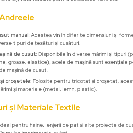
 Andreele
usut manual
: Acestea vin în diferite dimensiuni și forme
erse tipuri de țesături și cusături.
așină de cusut
: Disponibile în diverse mărimi și tipuri (
ine, groase, elastice), acele de mașină sunt esențiale p
 de mașină de cusut.
și croșetele
: Folosite pentru tricotat și croșetat, aces
ărimi și materiale (metal, lemn, plastic).
ri și Materiale Textile
 Ideal pentru haine, lenjerii de pat și alte proiecte de cu
 în multe imprimeuri și culori.