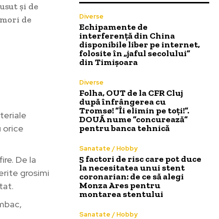
usut și de
Diverse
omori de
Echipamente de
interferență din China
disponibile liber pe internet,
folosite în „jaful secolului”
din Timișoara
Diverse
Folha, OUT de la CFR Cluj
după înfrângerea cu
Tromsø! ”Îi elimin pe toți!”.
ateriale
DOUĂ nume ”concurează”
 orice
pentru banca tehnică
Sanatate / Hobby
5 factori de risc care pot duce
ire. De la
la necesitatea unui stent
erite grosimi
coronarian: de ce să alegi
Monza Ares pentru
tat.
montarea stentului
umbac,
Sanatate / Hobby