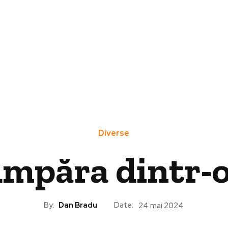
Diverse
umpăra dintr-
By:
Dan Bradu
Date:
24 mai 2024