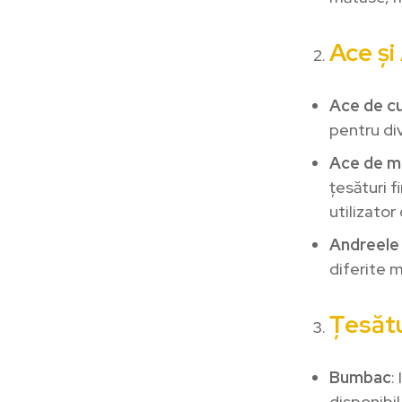
Ace și
Ace de c
pentru div
Ace de m
țesături f
utilizator
Andreele 
diferite m
Țesătu
Bumbac
:
disponibil