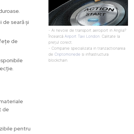
lduroase.
i de seară și
- Ai nevoie de transport aeroport in Anglia?
Încearcă
Airport Taxi London
. Calitate la
 fețe de
prețul corect.
- Companie specializata in tranzactionarea
de
Criptomonede
si infrastructura
disponibile
blockchain.
ecție.
 materiale
t de
izibile pentru