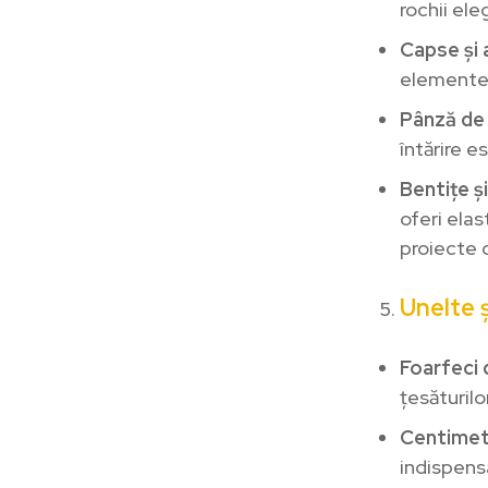
rochii el
Capse și 
elemente 
Pânză de 
întărire e
Bentițe ș
oferi elas
proiecte d
Unelte 
Foarfeci 
țesăturilo
Centimetr
indispensa