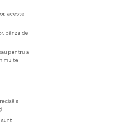
lor, aceste
or, pânza de
sau pentru a
în multe
recisă a
i.
 sunt