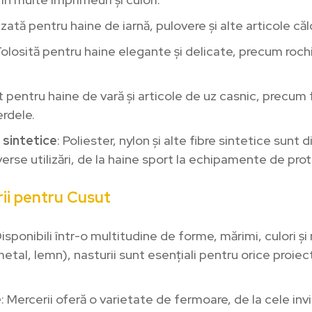
lizată pentru haine de iarnă, pulovere și alte articole că
Folosită pentru haine elegante și delicate, precum rochi
t pentru haine de vară și articole de uz casnic, precum
erdele.
 sintetice
: Poliester, nylon și alte fibre sintetice sunt 
erse utilizări, de la haine sport la echipamente de prot
ii pentru Cusut
Disponibili într-o multitudine de forme, mărimi, culori și
metal, lemn), nasturii sunt esențiali pentru orice proiec
e
: Mercerii oferă o varietate de fermoare, de la cele inv