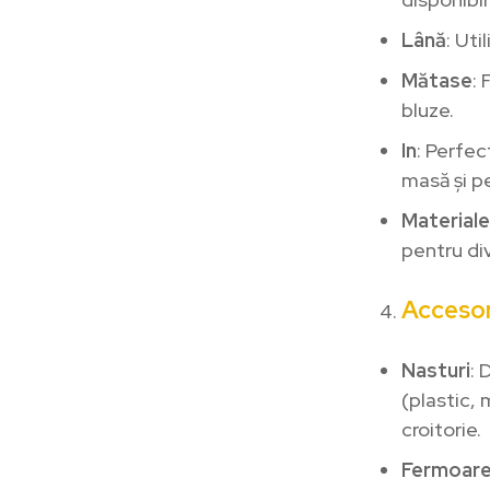
Lână
: Uti
Mătase
: 
bluze.
In
: Perfec
masă și p
Materiale
pentru div
Accesor
Nasturi
: 
(plastic, 
croitorie.
Fermoar