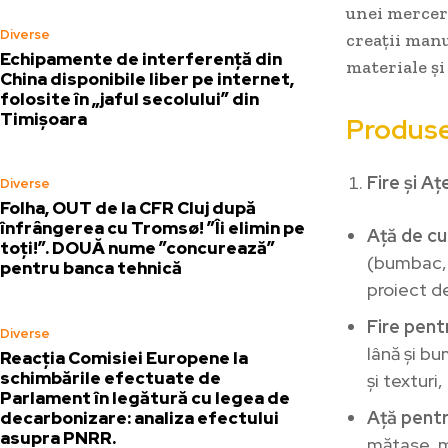
unei merceri
Diverse
creații man
Echipamente de interferență din
materiale ș
China disponibile liber pe internet,
folosite în „jaful secolului” din
Timișoara
Produse 
Fire și Aț
Diverse
Folha, OUT de la CFR Cluj după
înfrângerea cu Tromsø! ”Îi elimin pe
Ață de c
toți!”. DOUĂ nume ”concurează”
(bumbac, 
pentru banca tehnică
proiect de
Fire pent
Diverse
lână și bu
Reacția Comisiei Europene la
schimbările efectuate de
și texturi
Parlament în legătură cu legea de
Ață pent
decarbonizare: analiza efectului
asupra PNRR.
mătase, me