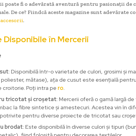
i poate fi o adevărată aventură pentru pasionații de c
uale. De ce? Fiindcă aceste magazine sunt adevărate c
i
accesorii
.
Disponibile în Mercerii
e
usut
: Disponibilă într-o varietate de culori, grosimi și m
poliester, mătase), ața de cusut este esențială pentru
 croitorie. Poți intra pe
ro
.
ru tricotat și croșetat
: Mercerii oferă o gamă largă de f
mbac la fibre sintetice și amestecuri. Acestea vin în dif
, potrivite pentru diverse proiecte de tricotat sau croșe
ru brodat
: Este disponibilă în diverse culori și tipuri (b
talic), fiind folosită pentru decorarea textilelor.