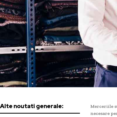
Alte noutati generale:
Merceriile s
necesare pen