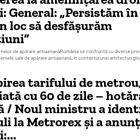
i: General: „Persistăm în
în loc să desfășurăm
iuni”
emelor de apărare antiaerianăRomânia se confruntă cu diverse pro
temele sale de apărare antiaeriană, în contextul unei arhitecturi gl
rea tarifului de metrou
iată cu 60 de zile – hotă
lă / Noul ministru a ident
li la Metrorex și a anun
:...