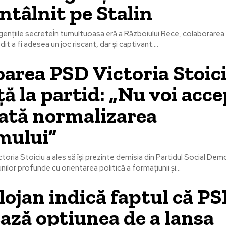
 întâlnit pe Stalin
ențiile secreteÎn tumultuoasa eră a Războiului Rece, colaborarea 
t a fi adesea un joc riscant, dar și captivant....
area PSD Victoria Stoic
ă la partid: „Nu voi acc
ată normalizarea
mului”
ictoria Stoiciu a ales să își prezinte demisia din Partidul Social D
nilor profunde cu orientarea politică a formațiunii și...
olojan indică faptul că P
ază opțiunea de a lansa