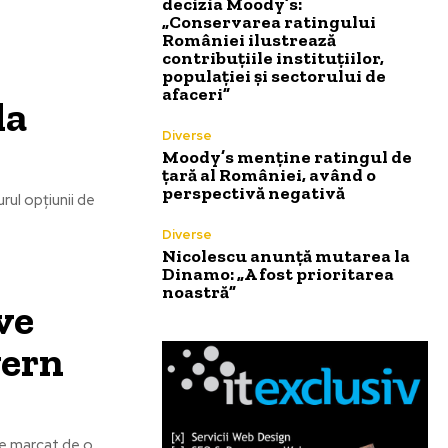
decizia Moody’s:
„Conservarea ratingului
României ilustrează
contribuțiile instituțiilor,
populației și sectorului de
afaceri”
la
Diverse
Moody’s menține ratingul de
țară al României, având o
perspectivă negativă
urul opțiunii de
Diverse
Nicolescu anunță mutarea la
Dinamo: „A fost prioritarea
noastră”
ve
vern
te marcat de o