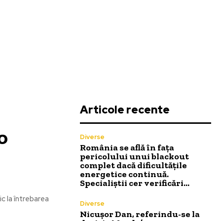
Articole recente
o
Diverse
România se află în fața
pericolului unui blackout
complet dacă dificultățile
energetice continuă.
Specialiștii cer verificări…
c la întrebarea
Diverse
Nicușor Dan, referindu-se la