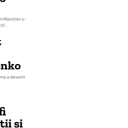
rn München s-
l...
t
enko
nume a devenit
fi
ii și