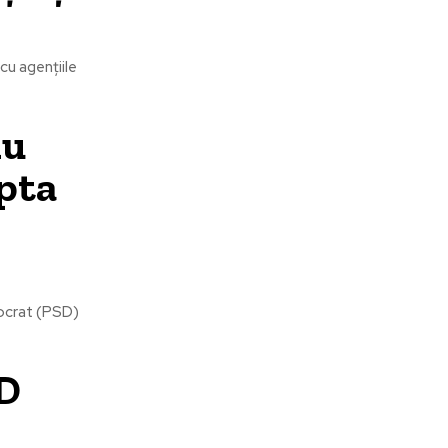
cu agențiile
iu
epta
emocrat (PSD)
SD