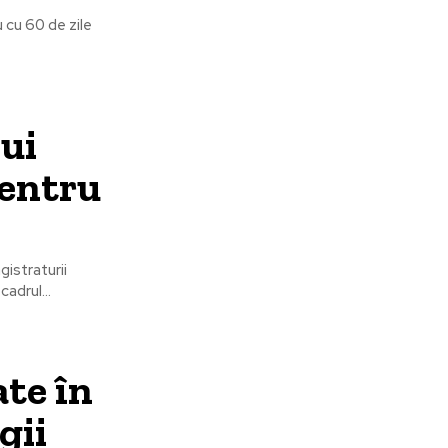
 cu 60 de zile
bui
pentru
gistraturii
cadrul...
te în
gii