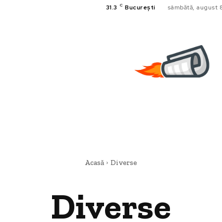
C
31.3
București
sâmbătă, august 
Acasă
Diverse
Diverse