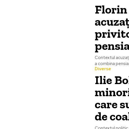
Florin
acuzaț
privit
pensia
Contextul acuzații
a combina pensia c
Diverse
Ilie B
minori
care s
de coal
Contextul politic