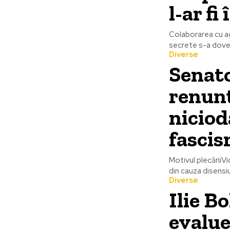
l-ar fi
Colaborarea cu ag
secrete s-a dovedi
Diverse
Senato
renunț
niciod
fascis
Motivul plecăriiV
din cauza disensiu
Diverse
Ilie B
evalue