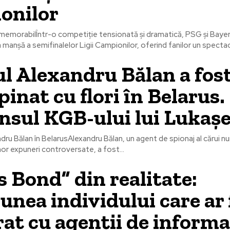
onilor
 memorabilÎntr-o competiție tensionată și dramatică, PSG și Baye
ma manșă a semifinalelor Ligii Campionilor, oferind fanilor un spectaco
l Alexandru Bălan a fos
inat cu flori în Belarus.
nsul KGB-ului lui Lukaș
andru Bălan în BelarusAlexandru Bălan, un agent de spionaj al cărui 
nor expuneri controversate, a fost...
 Bond” din realitate:
unea individului care ar 
at cu agenții de informaț