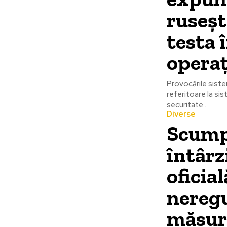
ruseșt
testa 
operaț
Provocările sist
referitoare la sis
securitate...
Diverse
Scumpi
întârz
oficia
neregu
măsuri