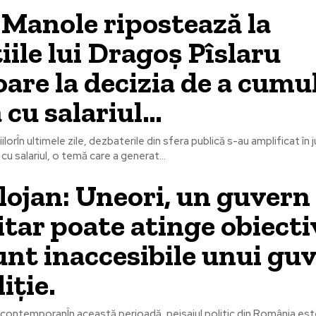
 Manole ripostează la
iile lui Dragoș Pîslaru
oare la decizia de a cumu
 cu salariul…
lorÎn ultimele zile, dezbaterile din sfera publică s-au amplificat în j
u salariul, o temă care a generat...
olojan: Uneori, un guvern
tar poate atinge obiecti
unt inaccesibile unui gu
iție.
 contemporanÎn această perioadă, peisajul politic din România es