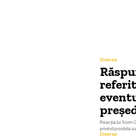
Diverse
Răspun
referi
event
președ
Reacția lui Sorin
privind posibila s
Diverse