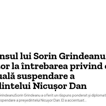
Lifestyle
Povești inspiraționale
Timp liber
sul lui Sorin Grindeanu
tor la întrebarea privind 
uală suspendare a
intelui Nicușor Dan
 GrindeanuSorin Grindeanu a oferit un răspuns ponderat și diplomati
uspendare a președintelui Nicușor Dan. El a accentuat...