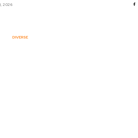
8, 2026
AFACERI / INDUSTRII
CULTURA / ENTERTAINMENT
DIVERSE
HOME & DECO
SANATATE / HOBBY
TECH