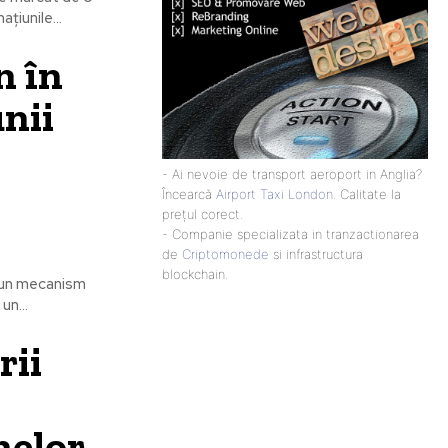
țiunile...
n în
nii
- Ai nevoie de transport aeroport in Anglia?
Încearcă
Airport Taxi London
. Calitate la
prețul corect.
- Companie specializata in tranzactionarea
de
Criptomonede
si infrastructura
blockchain.
e un mecanism
un...
rii
nelor