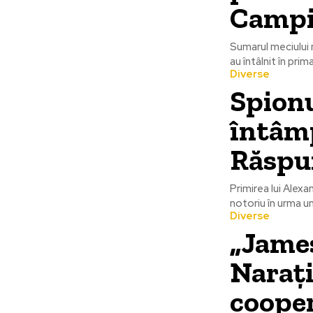
Campi
Sumarul meciului
au întâlnit în pri
Diverse
Spionu
întâmp
Răspu
Primirea lui Alex
notoriu în urma u
Diverse
„James
Narați
cooper