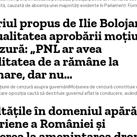
ită, cauzată de absența unei majorități evidente în Parlament. Forma
iul propus de Ilie Boloja
alitatea aprobării moțiu
zură: „PNL ar avea
litatea de a rămâne la
nare, dar nu…
iunii de cenzură asupra guvernăriiMoțiunea de cenzură constitui
care opoziția caută să destituie guvernul aflat la conducere, având 
ltățile în domeniul apără
riene a României și
rea la amenințarea dro