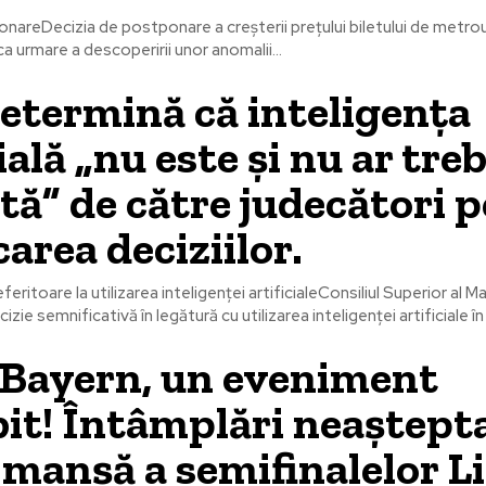
nareDecizia de postponare a creșterii prețului biletului de metrou
a urmare a descoperirii unor anomalii...
termină că inteligența
ială „nu este și nu ar tre
ată” de către judecători 
carea deciziilor.
ritoare la utilizarea inteligenței artificialeConsiliul Superior al Ma
zie semnificativă în legătură cu utilizarea inteligenței artificiale în 
 Bayern, un eveniment
it! Întâmplări neaștepta
manșă a semifinalelor Li