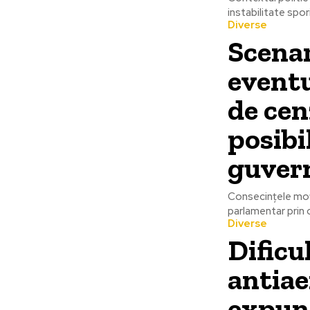
instabilitate spor
Diverse
Scenar
eventu
de cen
posibi
guver
Consecințele moț
parlamentar prin 
Diverse
Dificu
antiae
expune