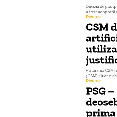
Decizia de postpo
a fost adoptată c
Diverse
CSM de
artific
utiliz
justifi
Hotărârea CSM refe
(CSM) a luat o deci
Diverse
PSG –
deoseb
prima 