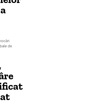
 a
vocări
obale de
,
râre
ificat
țat