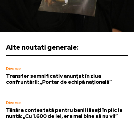
Alte noutati generale:
Diverse
Transfer semnificativ anunțat în ziua
confruntării: „Portar de echipă națională”
Diverse
Tânăra contestată pentru banii lăsați în plic la
nuntă: „Cu 1.600 de lei, era mai bine să nu vii”