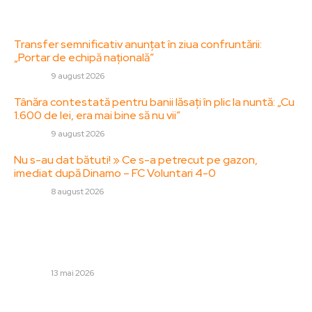
Ultimele postari:
Transfer semnificativ anunțat în ziua confruntării:
„Portar de echipă națională”
DIVERSE
9 august 2026
Tânăra contestată pentru banii lăsați în plic la nuntă: „Cu
1.600 de lei, era mai bine să nu vii”
DIVERSE
9 august 2026
Nu s-au dat bătuti! » Ce s-a petrecut pe gazon,
imediat după Dinamo – FC Voluntari 4-0
DIVERSE
8 august 2026
Stiri populare:
Summitul B9: Cel mai important eveniment diplomatic al
anului în București
DIVERSE
13 mai 2026
Mesajul sarcastic al Oanei Gheorghiu adresat românilor,