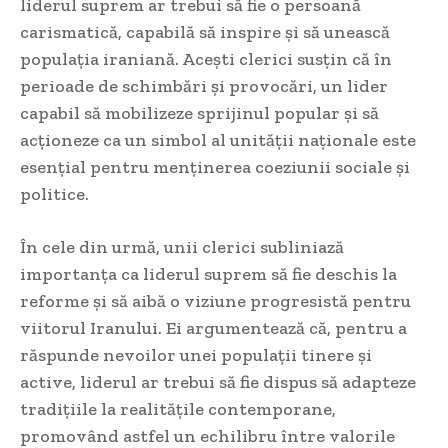
liderul suprem ar trebui să fie o persoană
carismatică, capabilă să inspire și să unească
populația iraniană. Acești clerici susțin că în
perioade de schimbări și provocări, un lider
capabil să mobilizeze sprijinul popular și să
acționeze ca un simbol al unității naționale este
esențial pentru menținerea coeziunii sociale și
politice.
În cele din urmă, unii clerici subliniază
importanța ca liderul suprem să fie deschis la
reforme și să aibă o viziune progresistă pentru
viitorul Iranului. Ei argumentează că, pentru a
răspunde nevoilor unei populații tinere și
active, liderul ar trebui să fie dispus să adapteze
tradițiile la realitățile contemporane,
promovând astfel un echilibru între valorile