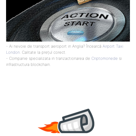
- Ai nevoie de transport aeroport in Anglia? Încearcă
Airport Taxi
London
. Calitate la prețul corect.
- Companie specializata in tranzactionarea de
Criptomonede
si
infrastructura blockchain.