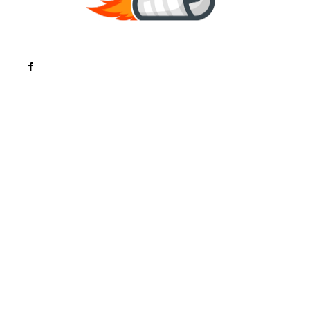
Noutati
Tech
Cultura si Entertainment
Sanatate / Hobby
Home & Deco
Bun venit la ZorideRomania.ro !
ZorideRomania.ro un site de știri / blog de noutăți,
dedicat diseminării de informații și actualități.
Acesta oferă articole, reportaje și analize pe teme
diverse, de la evenimente curente la subiecte
specifice de interes. Este un spațiu digital pentru
informare și educație. Contactati-ne oricand la
adresa: contact@zorideromania.ro
Politica de Confidentialitate – ZorideRomania.ro
Politica de cookies (GDPR)