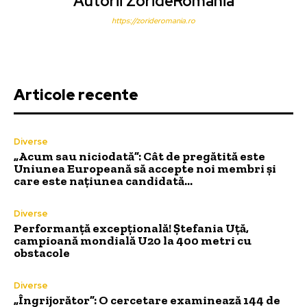
Autorii ZorideRomania
https://zorideromania.ro
Articole recente
Diverse
„Acum sau niciodată”: Cât de pregătită este
Uniunea Europeană să accepte noi membri și
care este națiunea candidată…
Diverse
Performanță excepțională! Ștefania Uță,
campioană mondială U20 la 400 metri cu
obstacole
Diverse
„Îngrijorător”: O cercetare examinează 144 de