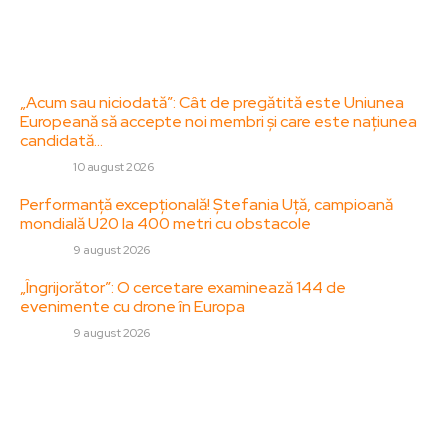
Contact
Ultimele postari:
„Acum sau niciodată”: Cât de pregătită este Uniunea
Europeană să accepte noi membri și care este națiunea
candidată…
DIVERSE
10 august 2026
Performanță excepțională! Ștefania Uță, campioană
mondială U20 la 400 metri cu obstacole
DIVERSE
9 august 2026
„Îngrijorător”: O cercetare examinează 144 de
evenimente cu drone în Europa
DIVERSE
9 august 2026
Stiri populare:
Ciolacu îl învinovățește pe Bolojan de „o manevră
contabilă” pentru reducerea deficitului: „Ca să devină
eroul României”