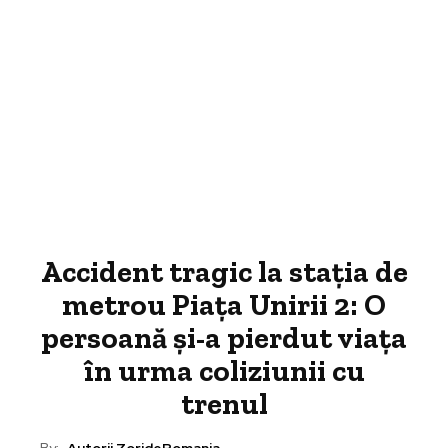
Accident tragic la stația de
metrou Piața Unirii 2: O
persoană și-a pierdut viața
în urma coliziunii cu
trenul
By:
Autorii ZorideRomania