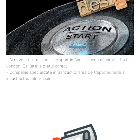
- Ai nevoie de transport aeroport in Anglia? Încearcă
Airport Taxi
London
. Calitate la prețul corect.
- Companie specializata in tranzactionarea de
Criptomonede
si
infrastructura blockchain.