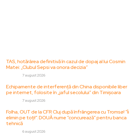
informare și educație. Contactati-ne oricand la
adresa: contact@zorideromania.ro
Politica de Confidentialitate – ZorideRomania.ro
Politica de cookies (GDPR)
Contact
Ultimele postari:
TAS, hotărârea definitivă în cazul de dopaj al lui Cosmin
Matei: „Clubul Sepsi va onora decizia”
DIVERSE
7 august 2026
Echipamente de interferență din China disponibile liber
pe internet, folosite în „jaful secolului” din Timișoara
DIVERSE
7 august 2026
Folha, OUT de la CFR Cluj după înfrângerea cu Tromsø! ”Îi
elimin pe toți!”. DOUĂ nume ”concurează” pentru banca
tehnică
DIVERSE
6 august 2026