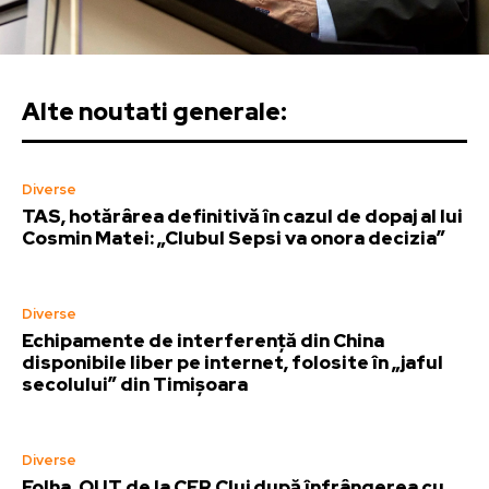
Alte noutati generale:
Diverse
TAS, hotărârea definitivă în cazul de dopaj al lui
Cosmin Matei: „Clubul Sepsi va onora decizia”
Diverse
Echipamente de interferență din China
disponibile liber pe internet, folosite în „jaful
secolului” din Timișoara
Diverse
Folha, OUT de la CFR Cluj după înfrângerea cu