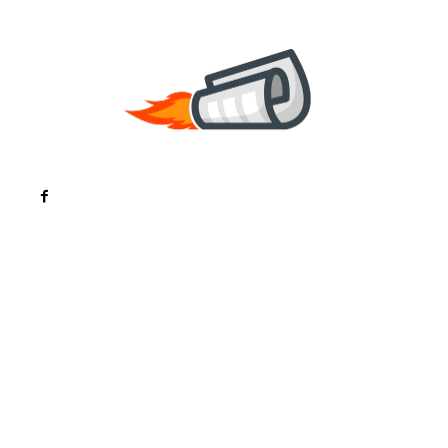
Noutati
Tech
Cultura si Entertainment
Sanatate / Hobby
Home & Deco
Bun venit la ZorideRomania.ro !
ZorideRomania.ro un site de știri / blog de noutăți,
dedicat diseminării de informații și actualități.
Acesta oferă articole, reportaje și analize pe teme
diverse, de la evenimente curente la subiecte
specifice de interes. Este un spațiu digital pentru