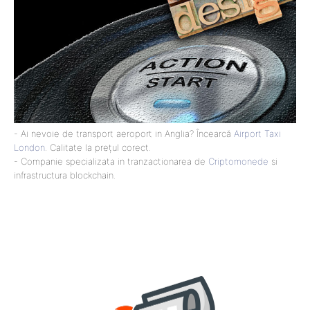
- Ai nevoie de transport aeroport in Anglia? Încearcă
Airport Taxi
London
. Calitate la prețul corect.
- Companie specializata in tranzactionarea de
Criptomonede
si
infrastructura blockchain.