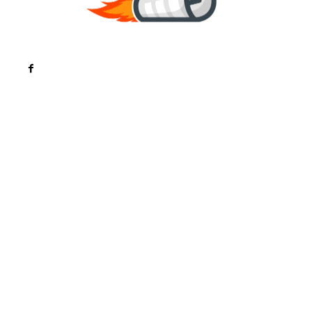
Noutati
Tech
Cultura si Entertainment
Sanatate / Hobby
Home & Deco
Bun venit la ZorideRomania.ro !
ZorideRomania.ro un site de știri / blog de noutăți,
dedicat diseminării de informații și actualități.
Acesta oferă articole, reportaje și analize pe teme
diverse, de la evenimente curente la subiecte
specifice de interes. Este un spațiu digital pentru
informare și educație. Contactati-ne oricand la
adresa: contact@zorideromania.ro
Politica de Confidentialitate – ZorideRomania.ro