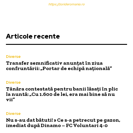
https://zorideromania.ro
Articole recente
Diverse
Transfer semnificativ anunțat în ziua
confruntării: „Portar de echipă națională”
Diverse
Tânăra contestată pentru banii lăsați în plic
la nuntă: „Cu 1.600 de lei, era mai bine să nu
vii”
Diverse
Nu s-au dat bătuti! » Ce s-a petrecut pe gazon,
imediat după Dinamo – FC Voluntari 4-0