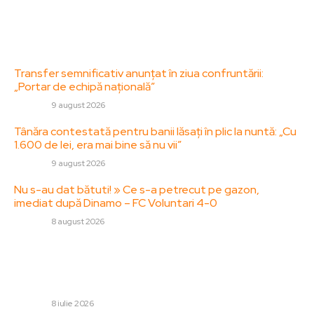
Politica de cookies (GDPR)
Contact
Ultimele postari:
Transfer semnificativ anunțat în ziua confruntării:
„Portar de echipă națională”
DIVERSE
9 august 2026
Tânăra contestată pentru banii lăsați în plic la nuntă: „Cu
1.600 de lei, era mai bine să nu vii”
DIVERSE
9 august 2026
Nu s-au dat bătuti! » Ce s-a petrecut pe gazon,
imediat după Dinamo – FC Voluntari 4-0
DIVERSE
8 august 2026
Stiri populare:
Iranul reacționează la afirmațiile lui Donald Trump: „Nu ne
lăsăm duși de vulgaritate, ci cu…
DIVERSE
8 iulie 2026