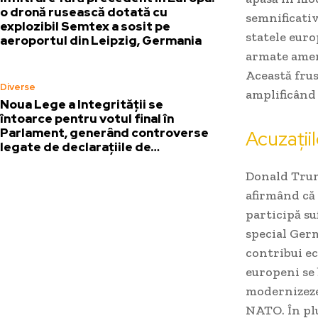
o dronă rusească dotată cu
semnificativ
explozibil Semtex a sosit pe
statele euro
aeroportul din Leipzig, Germania
armate amer
Această frus
Diverse
amplificând 
Noua Lege a Integrității se
întoarce pentru votul final în
Parlament, generând controverse
Acuzați
legate de declarațiile de…
Donald Trump
afirmând că 
participă su
special Germ
contribui ec
europeni se 
modernizeze 
NATO. În pl