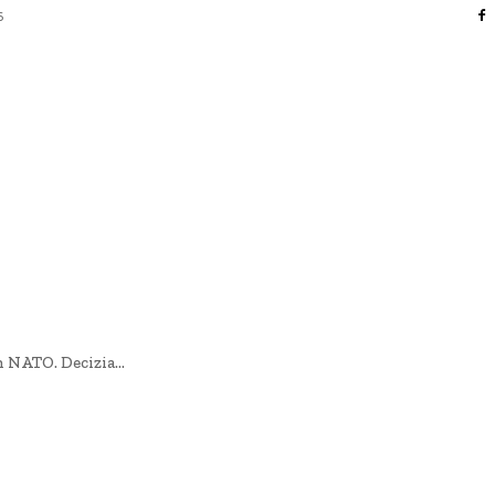
6
AFACERI / INDUSTRII
CULTURA / ENTERTAINMENT
DIVERSE
HOME & DECO
SANATATE / HOBBY
TECH
 NATO. Decizia...