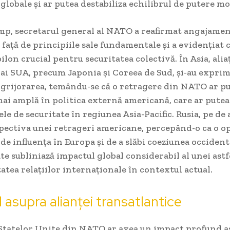
 globale și ar putea destabiliza echilibrul de putere mo
imp, secretarul general al NATO a reafirmat angajame
 față de principiile sale fundamentale și a evidențiat c
lon crucial pentru securitatea colectivă. În Asia, aliaț
 ai SUA, precum Japonia și Coreea de Sud, și-au expri
grijorarea, temându-se că o retragere din NATO ar pu
i amplă în politica externă americană, care ar putea 
e de securitate în regiunea Asia-Pacific. Rusia, pe de a
spectiva unei retrageri americane, percepând-o ca o o
nde influența în Europa și de a slăbi coeziunea occident
ate subliniază impactul global considerabil al unei astf
atea relațiilor internaționale în contextul actual.
 asupra alianței transatlantice
Statelor Unite din NATO ar avea un impact profund a