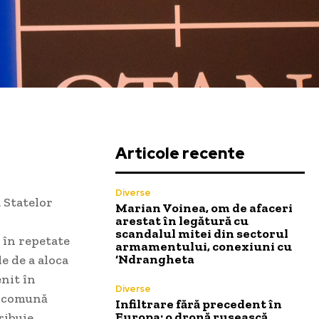
Articole recente
Diverse
 Statelor
Marian Voinea, om de afaceri
arestat în legătură cu
scandalul mitei din sectorul
 în repetate
armamentului, conexiuni cu
‘Ndrangheta
e de a aloca
nit în
Diverse
ea comună
Infiltrare fără precedent în
Europa: o dronă rusească
ribuie