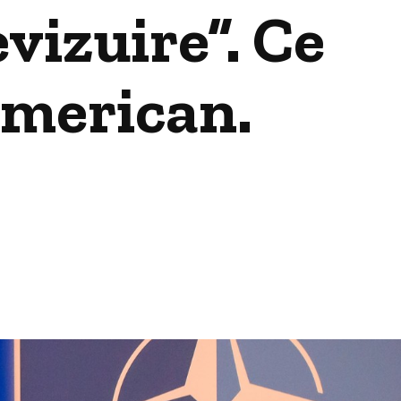
evizuire”. Ce
american.