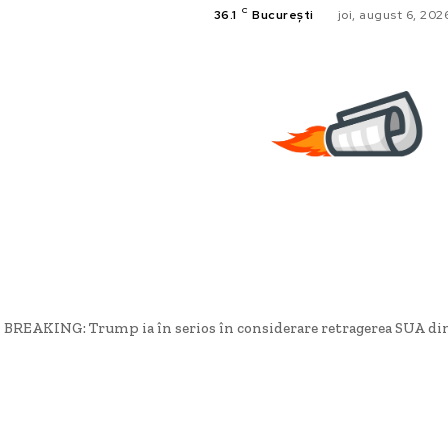
C
36.1
București
joi, august 6, 202
BREAKING: Trump ia în serios în considerare retragerea SUA din