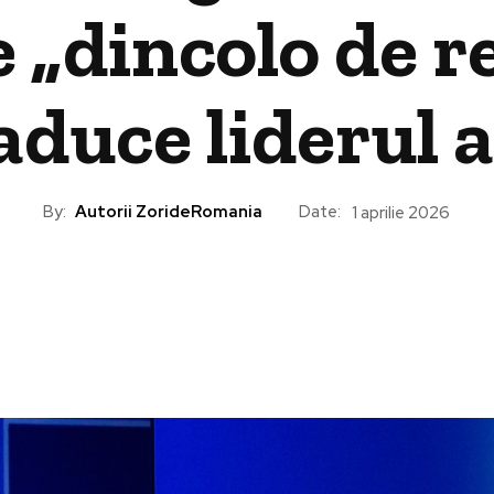
 „dincolo de r
 aduce liderul 
By:
Autorii ZorideRomania
Date:
1 aprilie 2026