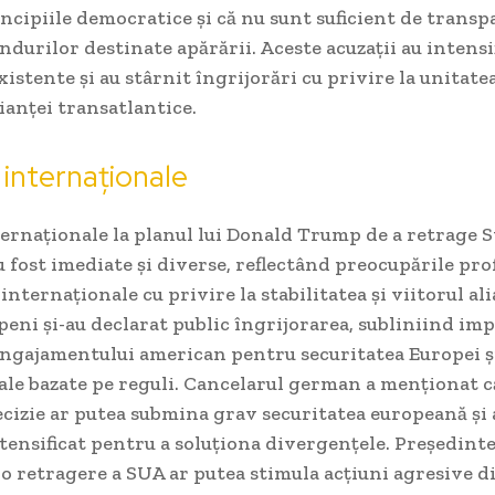
ncipiile democratice și că nu sunt suficient de transp
ondurilor destinate apărării. Aceste acuzații au intensi
xistente și au stârnit îngrijorări cu privire la unitatea
ianței transatlantice.
 internaționale
ternaționale la planul lui Donald Trump de a retrage S
fost imediate și diverse, reflectând preocupările pro
internaționale cu privire la stabilitatea și viitorul ali
peni și-au declarat public îngrijorarea, subliniind im
angajamentului american pentru securitatea Europei și
ale bazate pe reguli. Cancelarul german a menționat c
izie ar putea submina grav securitatea europeană și a
tensificat pentru a soluționa divergențele. Președinte
 o retragere a SUA ar putea stimula acțiuni agresive d