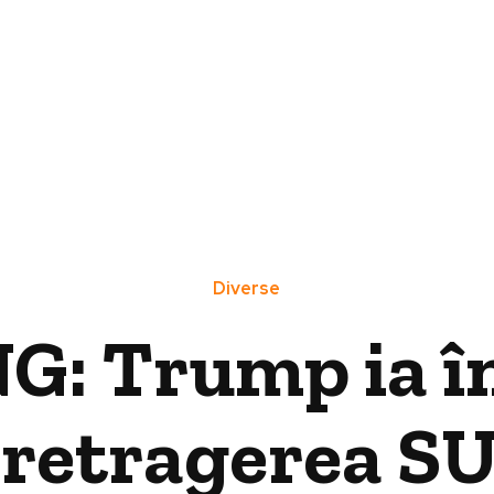
Diverse
: Trump ia în 
 retragerea S