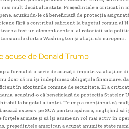
 mai mult decât alte state. Președintele a criticat în 
pene, acuzându-le că beneficiază de protecția asigurată
icane fără a contribui suficient la bugetul comun al 
trare a fost un element central al retoricii sale politi
tensiunile dintre Washington și aliații săi europeni.
ile aduse de Donald Trump
 a formulat o serie de acuzații împotriva aliaților 
nu doar că nu își îndeplinesc obligațiile financiare, da
ficient în eforturile comune de securitate. El a critica
ania, acuzând-o că beneficiază de protecția Statelor U
hitabil la bugetul alianței. Trump a menționat că mul
bazează excesiv pe SUA pentru apărare, neglijând să î
forțele armate și să își asume un rol mai activ în ope
us, președintele american a acuzat anumite state mem