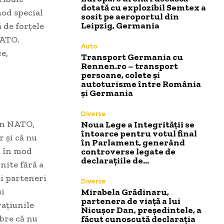
dotată cu explozibil Semtex a
mod special
sosit pe aeroportul din
Leipzig, Germania
 de forțele
NATO.
Auto
ce,
Transport Germania cu
Rennen.ro – transport
persoane, colete și
autoturisme între România
și Germania
Diverse
din NATO,
Noua Lege a Integrității se
întoarce pentru votul final
r și că nu
în Parlament, generând
t în mod
controverse legate de
declarațiile de…
nite fără a
ți parteneri
Diverse
și
Mirabela Grădinaru,
partenera de viață a lui
rațiunile
Nicușor Dan, președintele, a
bre că nu
făcut cunoscută declarația