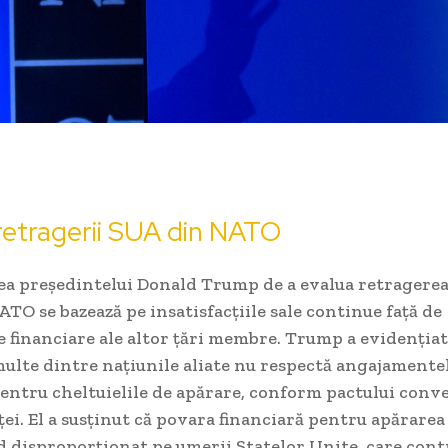
retragerii SUA din NATO
a președintelui Donald Trump de a evalua retragerea
TO se bazează pe insatisfacțiile sale continue față de
e financiare ale altor țări membre. Trump a evidențiat
ulte dintre națiunile aliate nu respectă angajamentel
entru cheltuielile de apărare, conform pactului conve
ței. El a susținut că povara financiară pentru apărar
d disproporționat pe umerii Statelor Unite, care cont