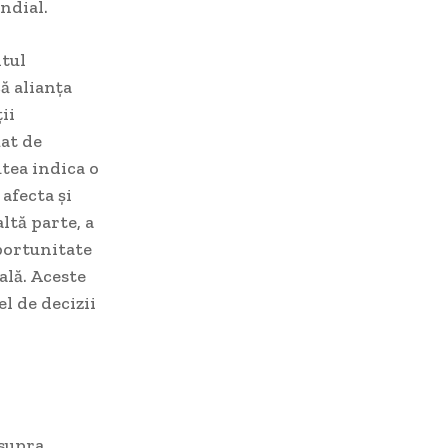
ndial.
ntul
ă alianța
ii
mat de
tea indica o
afecta și
ltă parte, a
portunitate
ală. Aceste
el de decizii
supra