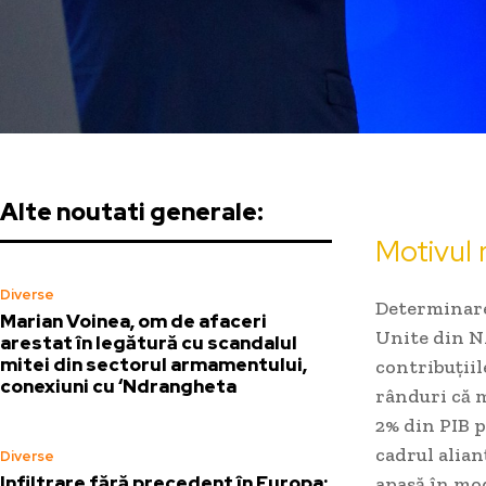
Alte noutati generale:
Motivul 
Diverse
Determinare
Marian Voinea, om de afaceri
Unite din NA
arestat în legătură cu scandalul
mitei din sectorul armamentului,
contribuțiil
conexiuni cu ‘Ndrangheta
rânduri că m
2% din PIB p
cadrul alian
Diverse
Infiltrare fără precedent în Europa:
apasă în mo