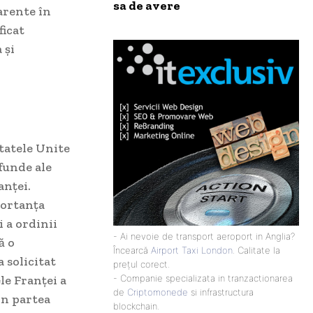
sa de avere
arente în
ficat
 și
tatele Unite
funde ale
anței.
portanța
 a ordinii
- Ai nevoie de transport aeroport in Anglia?
ă o
Încearcă
Airport Taxi London
. Calitate la
 solicitat
prețul corect.
le Franței a
- Companie specializata in tranzactionarea
de
Criptomonede
si infrastructura
in partea
blockchain.