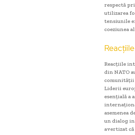
respectă pri
utilizarea f
tensiunile e
coeziunea al
Reacțiile
Reacțiile in
din NATO au 
comunității 
Liderii euro
esențială a 
internațion
asemenea dec
un dialog in
avertizat că