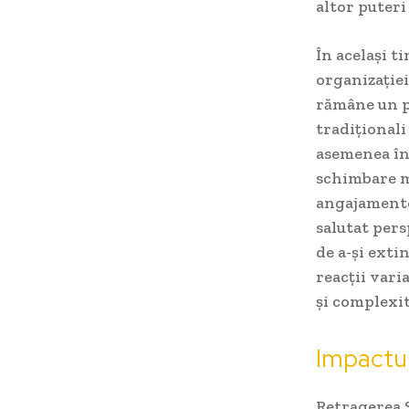
altor puteri
În același t
organizației
rămâne un pi
tradiționali
asemenea în
schimbare ma
angajamentel
salutat per
de a-și exti
reacții vari
și complexit
Impactul
Retragerea 