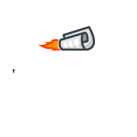
Noutati
Tech
Cultura si Entertainment
Sanatate / Hobby
Home & Deco
Bun venit la ZorideRomania.ro !
ZorideRomania.ro un site de știri / blog de noutăți,
dedicat diseminării de informații și actualități.
Acesta oferă articole, reportaje și analize pe teme
diverse, de la evenimente curente la subiecte