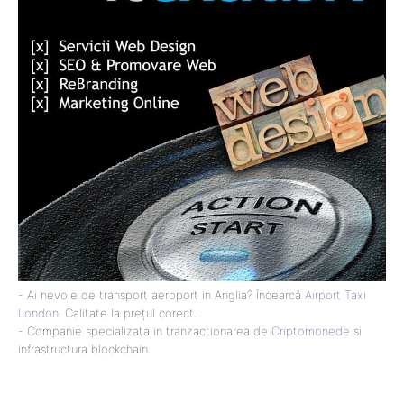
- Ai nevoie de transport aeroport in Anglia? Încearcă
Airport Taxi
London
. Calitate la prețul corect.
- Companie specializata in tranzactionarea de
Criptomonede
si
infrastructura blockchain.