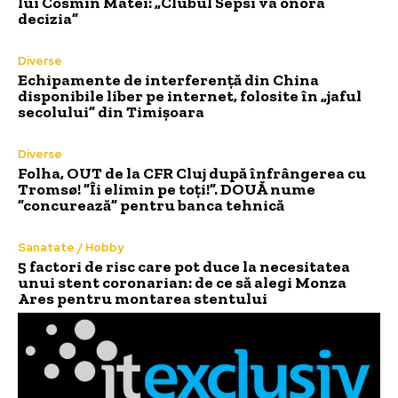
lui Cosmin Matei: „Clubul Sepsi va onora
decizia”
Diverse
Echipamente de interferență din China
disponibile liber pe internet, folosite în „jaful
secolului” din Timișoara
Diverse
Folha, OUT de la CFR Cluj după înfrângerea cu
Tromsø! ”Îi elimin pe toți!”. DOUĂ nume
”concurează” pentru banca tehnică
Sanatate / Hobby
5 factori de risc care pot duce la necesitatea
unui stent coronarian: de ce să alegi Monza
Ares pentru montarea stentului