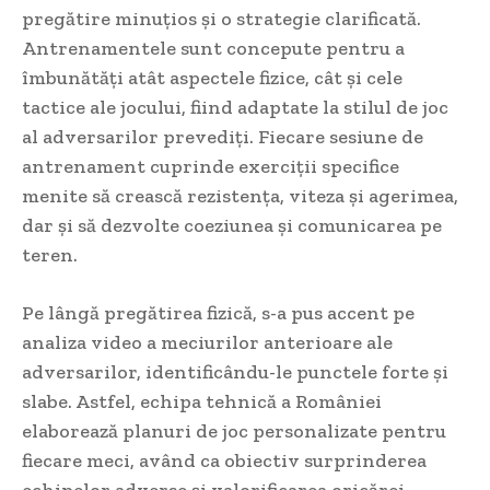
pregătire minuțios și o strategie clarificată.
Antrenamentele sunt concepute pentru a
îmbunătăți atât aspectele fizice, cât și cele
tactice ale jocului, fiind adaptate la stilul de joc
al adversarilor prevediți. Fiecare sesiune de
antrenament cuprinde exerciții specifice
menite să crească rezistența, viteza și agerimea,
dar și să dezvolte coeziunea și comunicarea pe
teren.
Pe lângă pregătirea fizică, s-a pus accent pe
analiza video a meciurilor anterioare ale
adversarilor, identificându-le punctele forte și
slabe. Astfel, echipa tehnică a României
elaborează planuri de joc personalizate pentru
fiecare meci, având ca obiectiv surprinderea
echipelor adverse și valorificarea oricărei