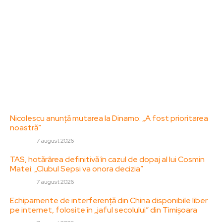
specifice de interes. Este un spațiu digital pentru
informare și educație. Contactati-ne oricand la
adresa: contact@zorideromania.ro
Politica de Confidentialitate – ZorideRomania.ro
Politica de cookies (GDPR)
Contact
Ultimele postari:
Nicolescu anunță mutarea la Dinamo: „A fost prioritarea
noastră”
DIVERSE
7 august 2026
TAS, hotărârea definitivă în cazul de dopaj al lui Cosmin
Matei: „Clubul Sepsi va onora decizia”
DIVERSE
7 august 2026
Echipamente de interferență din China disponibile liber
pe internet, folosite în „jaful secolului” din Timișoara