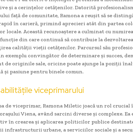
ve și a cerințelor cetățenilor. Datorită profesionalism
ui față de comunitate, Ramona a reușit să se distingă
apid în carieră, primind aprecieri atât din partea cole
lor locale. Această recunoaștere a culminat cu numirea
funcție din care continuă să contribuie la dezvoltarea
irea calității vieții cetățenilor. Parcursul său profesi
un exemplu convingător de determinare și succes, d
nt de originile sale, oricine poate ajunge la poziții îna
ă și pasiune pentru binele comun.
bilitățile viceprimarului
 sa de viceprimar, Ramona Miletic joacă un rol crucial 
rașului Viena, având sarcini diverse și complexe. Ea 
tiv în crearea și aplicarea politicilor publice destinat
i infrastructurii urbane, a serviciilor sociale și a secu