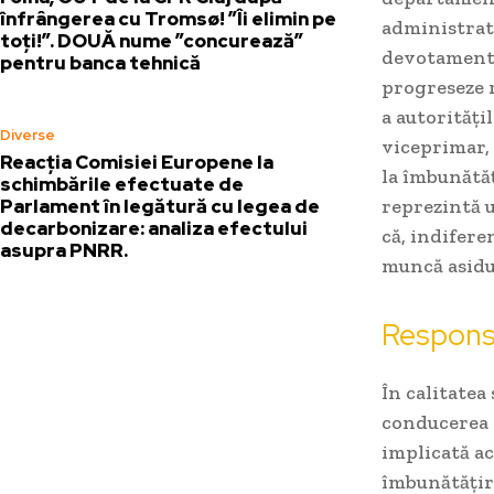
înfrângerea cu Tromsø! ”Îi elimin pe
administrati
toți!”. DOUĂ nume ”concurează”
devotamentul
pentru banca tehnică
progreseze r
a autorități
Diverse
viceprimar, 
Reacția Comisiei Europene la
la îmbunătăț
schimbările efectuate de
Parlament în legătură cu legea de
reprezintă 
decarbonizare: analiza efectului
că, indifere
asupra PNRR.
muncă asidu
Responsa
În calitatea
conducerea o
implicată ac
îmbunătățiri