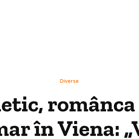
Diverse
tic, românca 
ar în Viena: „