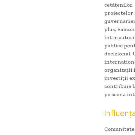
cetățenilor.
proiectelor 
guvernament
plus, Ramon
între autori
publice pent
decizional. 
internaționa
organizații 
investiții e
contribuie l
pe scena int
Influenț
Comunitatea