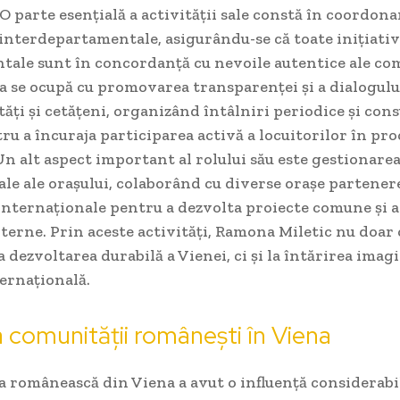
 O parte esențială a activității sale constă în coordona
interdepartamentale, asigurându-se că toate inițiativ
ale sunt în concordanță cu nevoile autentice ale com
a se ocupă cu promovarea transparenței și a dialogulu
tăți și cetățeni, organizând întâlniri periodice și cons
ru a încuraja participarea activă a locuitorilor în pro
Un alt aspect important al rolului său este gestionarea
le ale orașului, colaborând cu diverse orașe partenere
internaționale pentru a dezvolta proiecte comune și a
xterne. Prin aceste activități, Ramona Miletic nu doar 
a dezvoltarea durabilă a Vienei, ci și la întărirea imagi
ernațională.
a comunității românești în Viena
 românească din Viena a avut o influență considerabi