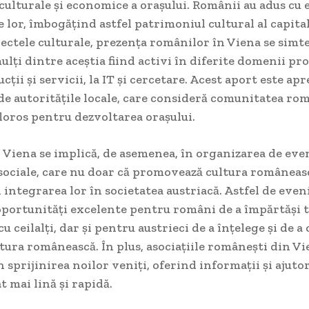
 culturale și economice a orașului. Românii au adus cu e
le lor, îmbogățind astfel patrimoniul cultural al capital
ectele culturale, prezența românilor în Viena se simte
lți dintre aceștia fiind activi în diferite domenii pro
cții și servicii, la IT și cercetare. Acest aport este apr
de autoritățile locale, care consideră comunitatea ro
loros pentru dezvoltarea orașului.
 Viena se implică, de asemenea, în organizarea de ev
 sociale, care nu doar că promovează cultura româneas
și integrarea lor în societatea austriacă. Astfel de ev
portunități excelente pentru români de a împărtăși tr
cu ceilalți, dar și pentru austrieci de a înțelege și de 
tura românească. În plus, asociațiile românești din Vi
în sprijinirea noilor veniți, oferind informații și ajuto
t mai lină și rapidă.