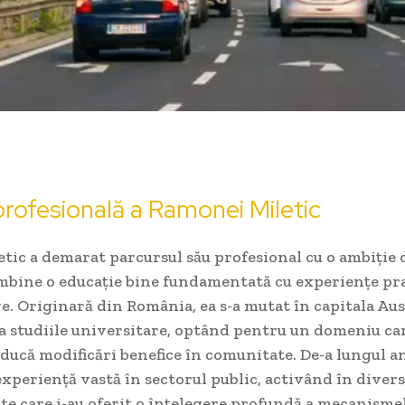
profesională a Ramonei Miletic
ic a demarat parcursul său profesional cu o ambiție 
îmbine o educație bine fundamentată cu experiențe pr
e. Originară din România, ea s-a mutat în capitala Au
a studiile universitare, optând pentru un domeniu car
ducă modificări benefice în comunitate. De-a lungul an
xperiență vastă în sectorul public, activând în diver
e care i-au oferit o înțelegere profundă a mecanisme