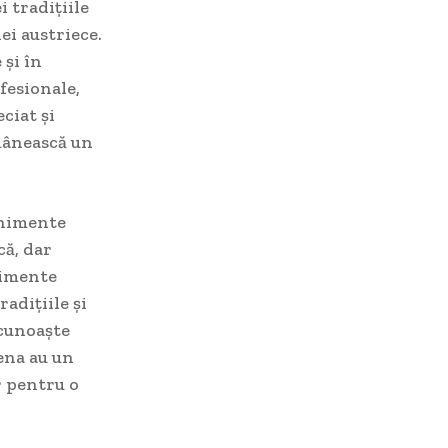
i tradițiile
ei austriece.
 și în
fesionale,
eciat și
mânească un
enimente
că, dar
enimente
adițiile și
a cunoaște
ena au un
r pentru o