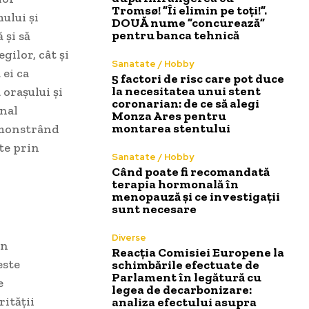
Tromsø! ”Îi elimin pe toți!”.
ului și
DOUĂ nume ”concurează”
pentru banca tehnică
 și să
gilor, cât și
Sanatate / Hobby
 ei ca
5 factori de risc care pot duce
la necesitatea unui stent
 orașului și
coronarian: de ce să alegi
onal
Monza Ares pentru
montarea stentului
emonstrând
lte prin
Sanatate / Hobby
Când poate fi recomandată
terapia hormonală în
menopauză și ce investigații
sunt necesare
Diverse
în
Reacția Comisiei Europene la
este
schimbările efectuate de
Parlament în legătură cu
e
legea de decarbonizare:
rității
analiza efectului asupra