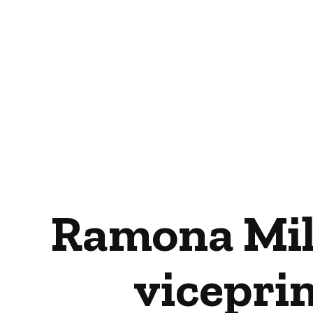
Ramona Mile
viceprim