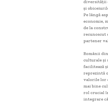
diversității
și obiceiuri
Pe lângă asp
economie, mu
de la constru
recunoscut 
partener va
Românii din
culturale și
facilitează 
reprezintă o
valorile lor 
mai bine cul
rol crucial 
integrare câ