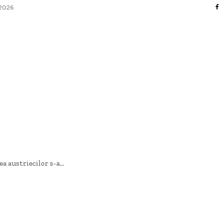
 2026
AFACERI / INDUSTRII
CULTURA / ENTERTAINMENT
DIVERSE
HOME & DECO
SANATATE / HOBBY
TECH
 austriecilor s-a...