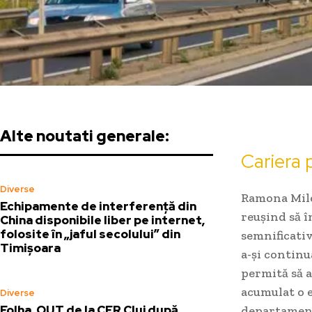
Alte noutati generale:
Cariera 
Diverse
Ramona Milet
Echipamente de interferență din
reușind să 
China disponibile liber pe internet,
folosite în „jaful secolului” din
semnificativ
Timișoara
a-și continu
permită să a
acumulat o e
Diverse
Folha, OUT de la CFR Cluj după
departament