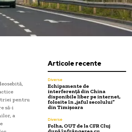
Articole recente
Diverse
deosebită,
Echipamente de
interferență din China
actice
disponibile liber pe internet,
striei pentru
folosite în „jaful secolului”
din Timișoara
e să-i
ilor, a
Diverse
se
Folha, OUT de la CFR Cluj
după înfrângerea cu
lor