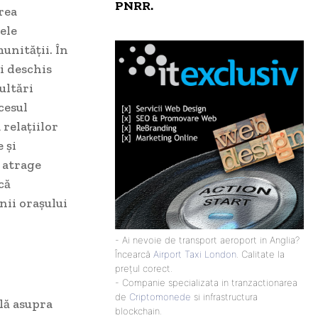
PNRR.
rea
ele
unității. În
i deschis
ultări
cesul
 relațiilor
 și
 atrage
că
nii orașului
- Ai nevoie de transport aeroport in Anglia?
Încearcă
Airport Taxi London
. Calitate la
prețul corect.
- Companie specializata in tranzactionarea
de
Criptomonede
si infrastructura
lă asupra
blockchain.