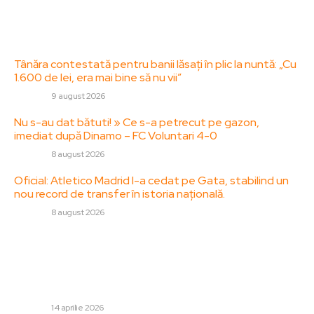
Contact
Ultimele postari:
Tânăra contestată pentru banii lăsați în plic la nuntă: „Cu
1.600 de lei, era mai bine să nu vii”
DIVERSE
9 august 2026
Nu s-au dat bătuti! » Ce s-a petrecut pe gazon,
imediat după Dinamo – FC Voluntari 4-0
DIVERSE
8 august 2026
Oficial: Atletico Madrid l-a cedat pe Gata, stabilind un
nou record de transfer în istoria națională.
DIVERSE
8 august 2026
Stiri populare:
Consilierul lui Bolojan solicită lui Peter Magyar să
analizeze alocările financiare publice din Ungaria pentru
România: „Sunt suspiciuni semnificative”
DIVERSE
14 aprilie 2026