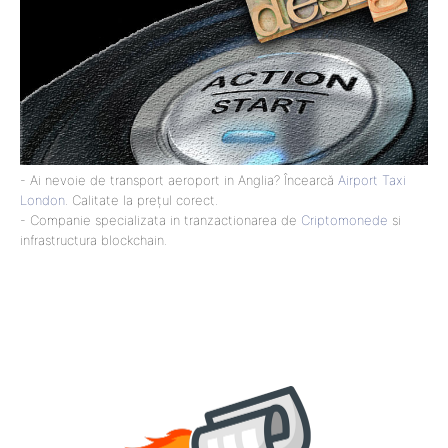
- Ai nevoie de transport aeroport in Anglia? Încearcă
Airport Taxi
London
. Calitate la prețul corect.
- Companie specializata in tranzactionarea de
Criptomonede
si
infrastructura blockchain.