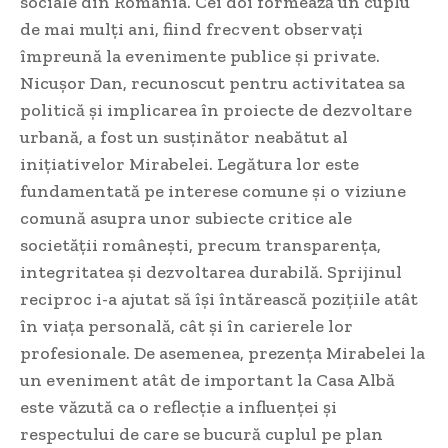
sociale din România. Cei doi formează un cuplu
de mai mulți ani, fiind frecvent observați
împreună la evenimente publice și private.
Nicușor Dan, recunoscut pentru activitatea sa
politică și implicarea în proiecte de dezvoltare
urbană, a fost un susținător neabătut al
inițiativelor Mirabelei. Legătura lor este
fundamentată pe interese comune și o viziune
comună asupra unor subiecte critice ale
societății românești, precum transparența,
integritatea și dezvoltarea durabilă. Sprijinul
reciproc i-a ajutat să își întărească pozițiile atât
în viața personală, cât și în carierele lor
profesionale. De asemenea, prezența Mirabelei la
un eveniment atât de important la Casa Albă
este văzută ca o reflecție a influenței și
respectului de care se bucură cuplul pe plan