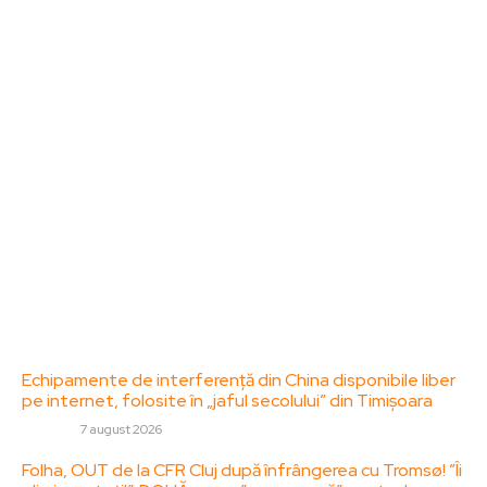
Bun venit la ZorideRomania.ro !
ZorideRomania.ro un site de știri / blog de noutăți,
dedicat diseminării de informații și actualități.
Acesta oferă articole, reportaje și analize pe teme
diverse, de la evenimente curente la subiecte
specifice de interes. Este un spațiu digital pentru
informare și educație. Contactati-ne oricand la
adresa: contact@zorideromania.ro
Politica de Confidentialitate – ZorideRomania.ro
Politica de cookies (GDPR)
Contact
Ultimele postari:
Echipamente de interferență din China disponibile liber
pe internet, folosite în „jaful secolului” din Timișoara
DIVERSE
7 august 2026
Folha, OUT de la CFR Cluj după înfrângerea cu Tromsø! ”Îi