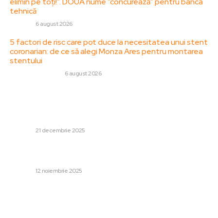
elimin pe toți!”. DOUĂ nume ”concurează” pentru banca
tehnică
DIVERSE
6 august 2026
5 factori de risc care pot duce la necesitatea unui stent
coronarian: de ce să alegi Monza Ares pentru montarea
stentului
SANATATE / HOBBY
6 august 2026
Stiri populare:
N-a mai suportat! A avut o reacție nervoasă față de
Dennis Man, chiar pe teren: i-a comunicat direct!
DIVERSE
21 decembrie 2025
„Steve Witkoff considera adevărate afirmațiile rușilor.”
Discuțiile de pace în Ucraina, văzute de un martor direct
DIVERSE
12 noiembrie 2025
Controversă în Italia! Cristi Chivu a făcut publică
hotărârea sa după meciul cu Napoli! Românul, nemulțumit
de italieni: „Nu-mi pasă”