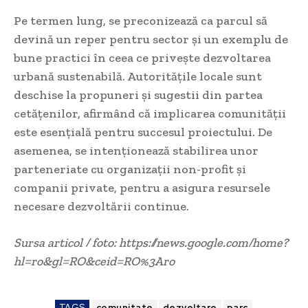
Pe termen lung, se preconizează ca parcul să
devină un reper pentru sector și un exemplu de
bune practici în ceea ce privește dezvoltarea
urbană sustenabilă. Autoritățile locale sunt
deschise la propuneri și sugestii din partea
cetățenilor, afirmând că implicarea comunității
este esențială pentru succesul proiectului. De
asemenea, se intenționează stabilirea unor
parteneriate cu organizații non-profit și
companii private, pentru a asigura resursele
necesare dezvoltării continue.
Sursa articol / foto: https://news.google.com/home?
hl=ro&gl=RO&ceid=RO%3Aro
TAGS
comunitate
dezvoltare
parc