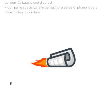
London
. Calitate la prețul corect.
- Companie specializata in tranzactionarea de
Criptomonede
si
infrastructura blockchain.
Noutati
Tech
Cultura si Entertainment
Sanatate / Hobby
Home & Deco