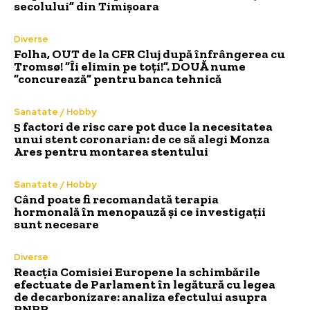
secolului” din Timișoara
Diverse
Folha, OUT de la CFR Cluj după înfrângerea cu
Tromsø! ”Îi elimin pe toți!”. DOUĂ nume
”concurează” pentru banca tehnică
Sanatate / Hobby
5 factori de risc care pot duce la necesitatea
unui stent coronarian: de ce să alegi Monza
Ares pentru montarea stentului
Sanatate / Hobby
Când poate fi recomandată terapia
hormonală în menopauză și ce investigații
sunt necesare
Diverse
Reacția Comisiei Europene la schimbările
efectuate de Parlament în legătură cu legea
de decarbonizare: analiza efectului asupra
PNRR.