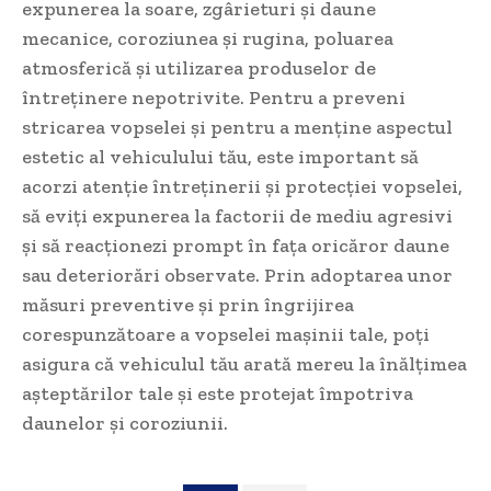
expunerea la soare, zgârieturi și daune
mecanice, coroziunea și rugina, poluarea
atmosferică și utilizarea produselor de
întreținere nepotrivite. Pentru a preveni
stricarea vopselei și pentru a menține aspectul
estetic al vehiculului tău, este important să
acorzi atenție întreținerii și protecției vopselei,
să eviți expunerea la factorii de mediu agresivi
și să reacționezi prompt în fața oricăror daune
sau deteriorări observate. Prin adoptarea unor
măsuri preventive și prin îngrijirea
corespunzătoare a vopselei mașinii tale, poți
asigura că vehiculul tău arată mereu la înălțimea
așteptărilor tale și este protejat împotriva
daunelor și coroziunii.