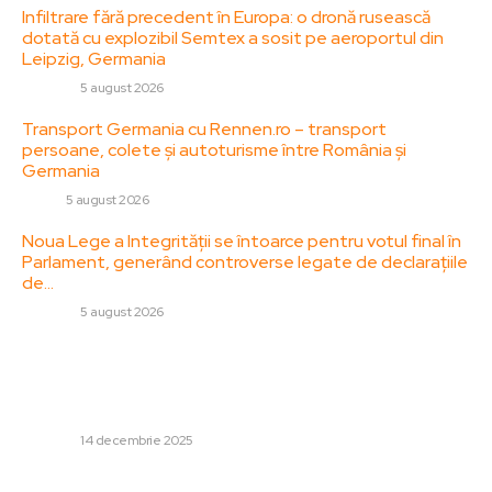
Infiltrare fără precedent în Europa: o dronă rusească
dotată cu explozibil Semtex a sosit pe aeroportul din
Leipzig, Germania
DIVERSE
5 august 2026
Transport Germania cu Rennen.ro – transport
persoane, colete și autoturisme între România și
Germania
AUTO
5 august 2026
Noua Lege a Integrității se întoarce pentru votul final în
Parlament, generând controverse legate de declarațiile
de…
DIVERSE
5 august 2026
Stiri populare:
„Cireașa de pe tort: telefonul doamnei Lia” – Theodor
Paleologu despre pensiile speciale ale magistraților
DIVERSE
14 decembrie 2025
Daniel Pancu, declarație provocatoare după Rapid – CFR