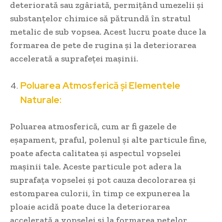
deteriorată sau zgâriată, permițând umezelii și
substanțelor chimice să pătrundă în stratul
metalic de sub vopsea. Acest lucru poate duce la
formarea de pete de rugina și la deteriorarea
accelerată a suprafeței mașinii.
Poluarea Atmosferică și Elementele
Naturale:
Poluarea atmosferică, cum ar fi gazele de
eșapament, praful, polenul și alte particule fine,
poate afecta calitatea și aspectul vopselei
mașinii tale. Aceste particule pot adera la
suprafața vopselei și pot cauza decolorarea și
estomparea culorii, în timp ce expunerea la
ploaie acidă poate duce la deteriorarea
accelerată a vopselei și la formarea petelor