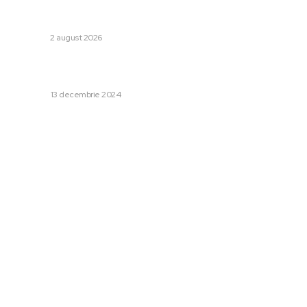
Cluj: „Clubul nu posedă mentalitate” » Atacuri și asupra
conducerii: „A arătat doar că e înstărită”
DIVERSE
2 august 2026
Care sunt tipurile de carne folosite la Restaurantul
Stage din Galati?
HORECA
13 decembrie 2024
Categorii:
Afaceri si Industrii
Cultura si Entertainment
Diverse
Home & Deco
Sanatate / Hobby
Tech