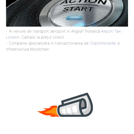
- Ai nevoie de transport aeroport in Anglia? Încearcă
Airport Taxi
London
. Calitate la prețul corect.
- Companie specializata in tranzactionarea de
Criptomonede
si
infrastructura blockchain.