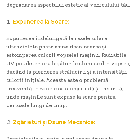
degradarea aspectului estetic al vehiculului tău.
Expunerea la Soare:
Expunerea îndelungată la razele solare
ultraviolete poate cauza decolorarea și
estomparea culorii vopselei mașinii. Radiațiile
UV pot deteriora legăturile chimice din vopsea,
ducând la pierderea strălucirii și a intensității
culorii inițiale. Aceasta este o problemă
frecventă în zonele cu climă caldă și însorită,
unde mașinile sunt expuse la soare pentru
perioade lungi de timp.
Zgârieturi și Daune Mecanice:
Zgârieturile și lovirile pot cauza daune la