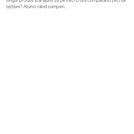
singur produs și ai ajuns să petreci o oră comparând zeci de
opțiuni? Atunci când cumperi...