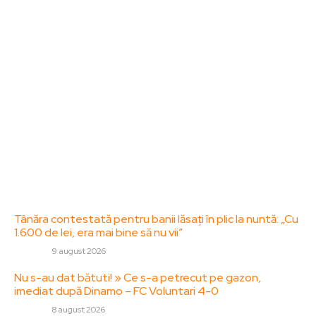
dedicat diseminării de informații și actualități.
Acesta oferă articole, reportaje și analize pe teme
diverse, de la evenimente curente la subiecte
specifice de interes. Este un spațiu digital pentru
informare și educație. Contactati-ne oricand la
adresa: contact@zorideromania.ro
Politica de Confidentialitate – ZorideRomania.ro
Politica de cookies (GDPR)
Contact
Ultimele postari:
Tânăra contestată pentru banii lăsați în plic la nuntă: „Cu
1.600 de lei, era mai bine să nu vii”
DIVERSE
9 august 2026
Nu s-au dat bătuti! » Ce s-a petrecut pe gazon,
imediat după Dinamo – FC Voluntari 4-0
DIVERSE
8 august 2026