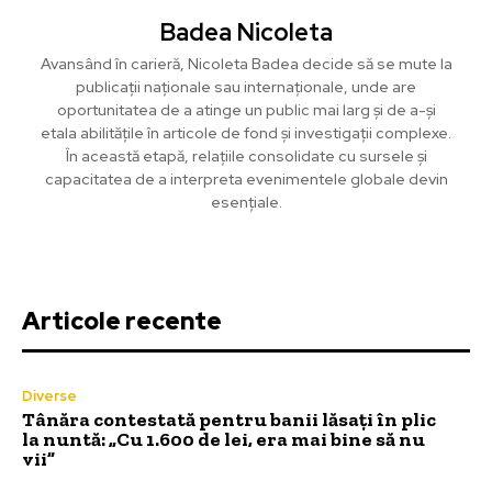
Badea Nicoleta
Avansând în carieră, Nicoleta Badea decide să se mute la
publicații naționale sau internaționale, unde are
oportunitatea de a atinge un public mai larg și de a-și
etala abilitățile în articole de fond și investigații complexe.
În această etapă, relațiile consolidate cu sursele și
capacitatea de a interpreta evenimentele globale devin
esențiale.
Articole recente
Diverse
Tânăra contestată pentru banii lăsați în plic
la nuntă: „Cu 1.600 de lei, era mai bine să nu
vii”