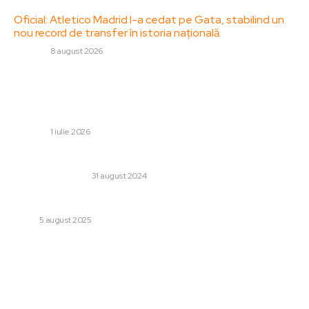
Oficial: Atletico Madrid l-a cedat pe Gata, stabilind un
nou record de transfer în istoria națională.
DIVERSE
8 august 2026
Stiri populare:
Alexandru Pantea a încheiat colaborarea cu FCSB și a
fost deja introdus de noul său club
DIVERSE
1 iulie 2026
Cum funcționează o asigurare de sănătate?
SANATATE / HOBBY
31 august 2024
Noua gama Brother InkBenefit Plus
TECH
5 august 2025
Categorii:
Afaceri si Industrii
Cultura si Entertainment