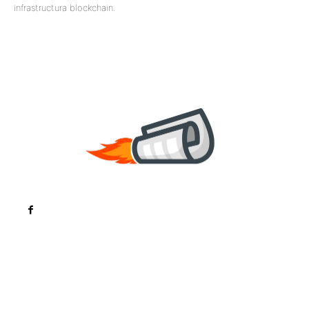
infrastructura blockchain.
Noutati
Tech
Cultura si Entertainment
Sanatate / Hobby
Home & Deco
Bun venit la ZorideRomania.ro !
ZorideRomania.ro un site de știri / blog de noutăți,