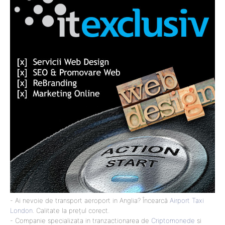
- Ai nevoie de transport aeroport in Anglia? Încearcă
Airport Taxi
London
. Calitate la prețul corect.
- Companie specializata in tranzactionarea de
Criptomonede
si