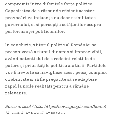
compromis între diferitele forțe politice.
Capacitatea de a răspunde eficient acestor
provocări va influența nu doar stabilitatea
guvernului, ci și percepția cetățenilor asupra
performanței politicienilor.
În concluzie, viitorul politic al României se
preconizează a fi unul dinamic și imprevizibil,
având potențialul de a redefini relațiile de
putere și prioritățile politice ale țării. Partidele
vor fi nevoite să navigheze acest peisaj complex
cu abilitate și să fie pregătite să se adapteze
rapid la noile realități pentru a rămâne
relevante.
Sursa articol / foto: https://news.google.com/home?
hl=ro&gl=RO&ceid=RO%3Aro