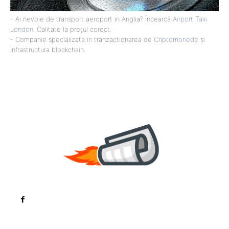
- Ai nevoie de transport aeroport in Anglia? Încearcă
Airport Taxi
London
. Calitate la prețul corect.
- Companie specializata in tranzactionarea de
Criptomonede
si
infrastructura blockchain.
Noutati
Tech
Cultura si Entertainment