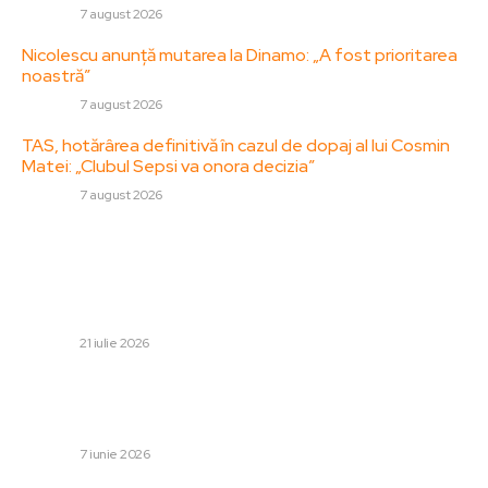
DIVERSE
7 august 2026
Nicolescu anunță mutarea la Dinamo: „A fost prioritarea
noastră”
DIVERSE
7 august 2026
TAS, hotărârea definitivă în cazul de dopaj al lui Cosmin
Matei: „Clubul Sepsi va onora decizia”
DIVERSE
7 august 2026
Stiri populare:
Controversă asociată cu starea legală a legislației
salarizării, înghețată de CAB. Părerea lui Tudorel Toader
și…
DIVERSE
21 iulie 2026
Avertizarea unui istoric de renume contemporan
referitoare la viitorul UE: „Europa se află sub asalturi
simultane din partea Rusiei, SUA și Chinei”
DIVERSE
7 iunie 2026