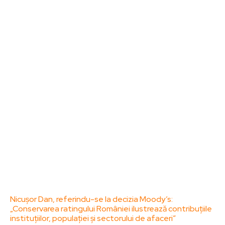
Sanatate / Hobby
Home & Deco
Bun venit la ZorideRomania.ro !
ZorideRomania.ro un site de știri / blog de noutăți,
dedicat diseminării de informații și actualități.
Acesta oferă articole, reportaje și analize pe teme
diverse, de la evenimente curente la subiecte
specifice de interes. Este un spațiu digital pentru
informare și educație. Contactati-ne oricand la
adresa: contact@zorideromania.ro
Politica de Confidentialitate – ZorideRomania.ro
Politica de cookies (GDPR)
Contact
Ultimele postari:
Nicușor Dan, referindu-se la decizia Moody’s:
„Conservarea ratingului României ilustrează contribuțiile
instituțiilor, populației și sectorului de afaceri”