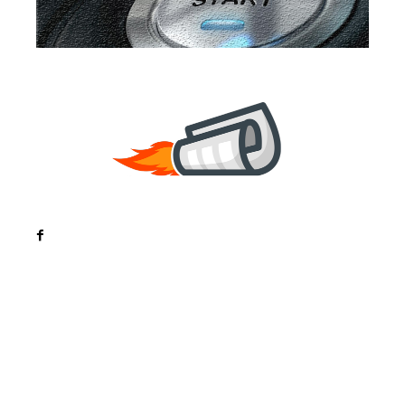
Noutati
Tech
Cultura si Entertainment
Sanatate / Hobby
Home & Deco
Bun venit la ZorideRomania.ro !
ZorideRomania.ro un site de știri / blog de noutăți,
dedicat diseminării de informații și actualități.
Acesta oferă articole, reportaje și analize pe teme