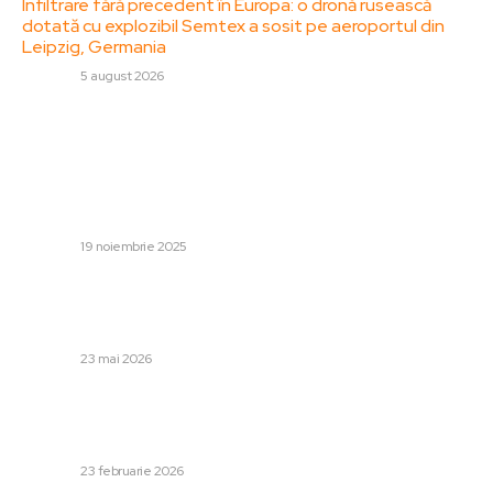
Infiltrare fără precedent în Europa: o dronă rusească
dotată cu explozibil Semtex a sosit pe aeroportul din
Leipzig, Germania
DIVERSE
5 august 2026
Stiri populare:
Surse: Conducerea PSD respinge reducerea salariilor
bugetarilor, în contradicție cu acordul de principiu
menționat de Sorin Grindeanu. Grindeanu: Nu doresc să
repetăm erorile lui...
DIVERSE
19 noiembrie 2025
Daniel Pancu, intervenție neașteptată în miez de
noapte: Anunță venirea imediată la Rapid și o plecare
stânjenitoare: „Domnul Rahat m-a contactat”
DIVERSE
23 mai 2026
Un lider PSD îi reproșează lui Ciolacu și îi transmite un
mesaj lui Sorin Grindeanu: „Ai constatat sau nu un
deficit de 9,3%? 30...
DIVERSE
23 februarie 2026