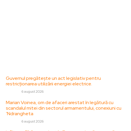
diverse, de la evenimente curente la subiecte
specifice de interes. Este un spațiu digital pentru
informare și educație. Contactati-ne oricand la
adresa: contact@zorideromania.ro
Politica de Confidentialitate – ZorideRomania.ro
Politica de cookies (GDPR)
Contact
Ultimele postari:
Guvernul pregătește un act legislativ pentru
restricționarea utilizării energiei electrice.
DIVERSE
6 august 2026
Marian Voinea, om de afaceri arestat în legătură cu
scandalul mitei din sectorul armamentului, conexiuni cu
‘Ndrangheta
DIVERSE
6 august 2026