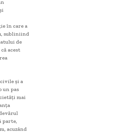
an
și
ie în care a
, subliniind
tatului de
 că acest
irea
civile și a
o un pas
cietăți mai
tanța
adevărul
ă parte,
ism, acuzând