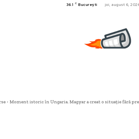
C
36.1
București
joi, august 6, 202
rse
Moment istoric în Ungaria. Magyar a creat o situație fără prece