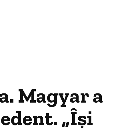
a. Magyar a
edent. „Își