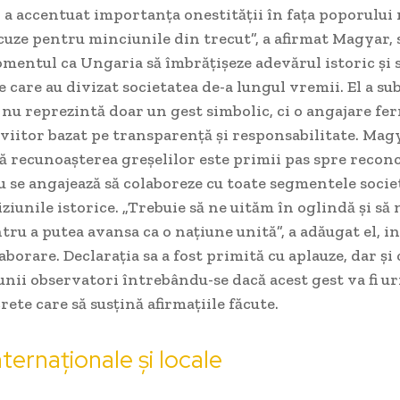
i a accentuat importanța onestității în fața poporului
uze pentru minciunile din trecut”, a afirmat Magyar, 
omentul ca Ungaria să îmbrățișeze adevărul istoric și 
 care au divizat societatea de-a lungul vremii. El a sub
 nu reprezintă doar un gest simbolic, ci o angajare fe
viitor bazat pe transparență și responsabilitate. Mag
ă recunoașterea greșelilor este primii pas spre reconci
 se angajează să colaboreze cu toate segmentele socie
iziunile istorice. „Trebuie să ne uităm în oglindă și s
tru a putea avansa ca o națiune unită”, a adăugat el, i
laborare. Declarația sa a fost primită cu aplauze, dar și 
unii observatori întrebându-se dacă acest gest va fi u
rete care să susțină afirmațiile făcute.
nternaționale și locale