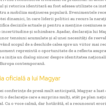
l și retorica identitară au fost adesea utilizate ca i
tru a mobiliza susținerea populară. Evenimentele rec
tei dinamici, în care liderii politici au recurs la naraț
tifica deciziile actuale și pentru a menține coeziunea s
 incertitudine și schimbare. Așadar, declarația lui M
unor tensiuni acumulate și al unei necesități de reeva
având scopul de a deschide calea spre un viitor mai rec
moment reprezintă o oportunitate de a reflecta asupra
de a iniția un dialog sincer despre identitatea națională
 Europa contemporană.
a oficială a lui Magyar
ei conferințe de presă mult anticipată, Magyar a luat
ti o declarație care a surprins mulți, atât pe plan națio
l. Cu o voce calmă, dar hotărâtă, el a recunoscut erori