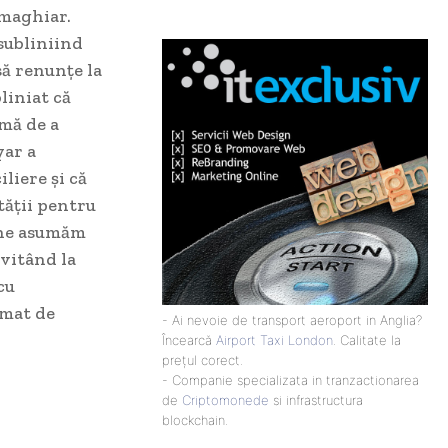
 maghiar.
subliniind
să renunțe la
liniat că
rmă de a
yar a
liere și că
tății pentru
ă ne asumăm
nvitând la
cu
rmat de
- Ai nevoie de transport aeroport in Anglia?
Încearcă
Airport Taxi London
. Calitate la
prețul corect.
- Companie specializata in tranzactionarea
de
Criptomonede
si infrastructura
blockchain.