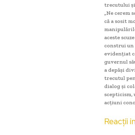
trecutului ș
„Ne cerem sc
că a sosit m
manipulările
aceste scuze
construi un 
evidențiat c
guvernul său
a depăși div
trecutul pen
dialog și co
scepticism, 
acțiuni conc
Reacții i