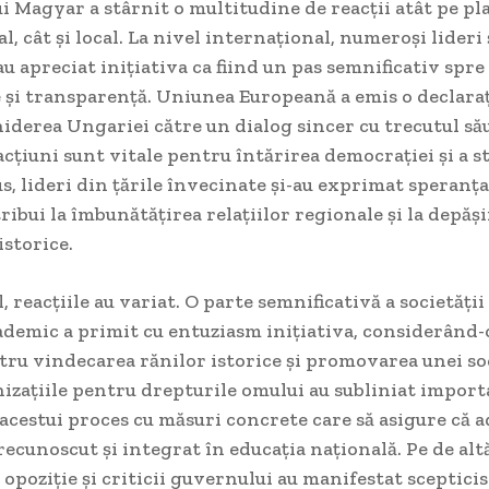
ui Magyar a stârnit o multitudine de reacții atât pe pl
l, cât și local. La nivel internațional, numeroși lideri 
au apreciat inițiativa ca fiind un pas semnificativ spre
 și transparență. Uniunea Europeană a emis o declaraț
iderea Ungariei către un dialog sincer cu trecutul său
 acțiuni sunt vitale pentru întărirea democrației și a s
us, lideri din țările învecinate și-au exprimat speranța
ribui la îmbunătățirea relațiilor regionale și la depăș
istorice.
, reacțiile au variat. O parte semnificativă a societății 
ademic a primit cu entuziasm inițiativa, considerând-
ru vindecarea rănilor istorice și promovarea unei so
izațiile pentru drepturile omului au subliniat impor
acestui proces cu măsuri concrete care să asigure că 
 recunoscut și integrat în educația națională. Pe de alt
 opoziție și criticii guvernului au manifestat sceptic