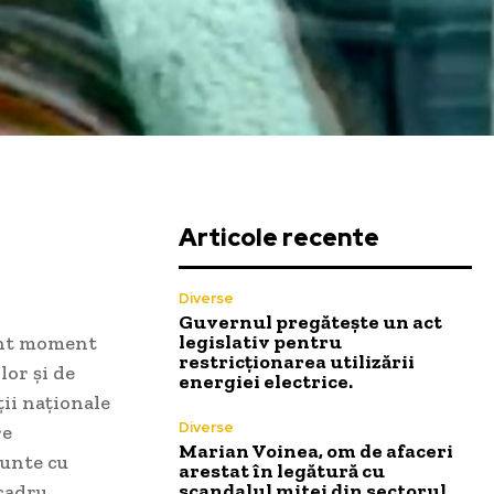
Articole recente
Diverse
Guvernul pregătește un act
legislativ pentru
cent moment
restricționarea utilizării
lor și de
energiei electrice.
ii naționale
Diverse
re
Marian Voinea, om de afaceri
runte cu
arestat în legătură cu
scandalul mitei din sectorul
cadru,