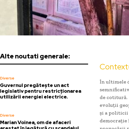
Alte noutati generale:
Contextu
Diverse
În ultimele 
Guvernul pregătește un act
semnificativ
legislativ pentru restricționarea
utilizării energiei electrice.
de cotitură.
evoluții geo
și a politic
Diverse
democrație î
Marian Voinea, om de afaceri
arestat în legătură cu scandalul
provocării p