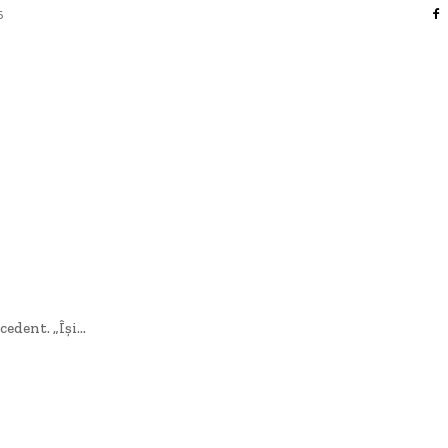
6
AFACERI / INDUSTRII
CULTURA / ENTERTAINMENT
DIVERSE
HOME & DECO
SANATATE / HOBBY
TECH
dent. „Își...