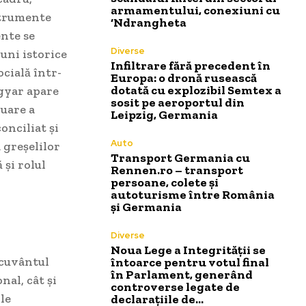
armamentului, conexiuni cu
nstrumente
‘Ndrangheta
ente se
Diverse
iuni istorice
Infiltrare fără precedent în
ocială într-
Europa: o dronă rusească
dotată cu explozibil Semtex a
agyar apare
sosit pe aeroportul din
luare a
Leipzig, Germania
onciliat și
Auto
 greșelilor
Transport Germania cu
 și rolul
Rennen.ro – transport
persoane, colete și
autoturisme între România
și Germania
Diverse
Noua Lege a Integrității se
 cuvântul
întoarce pentru votul final
în Parlament, generând
nal, cât și
controverse legate de
le
declarațiile de…