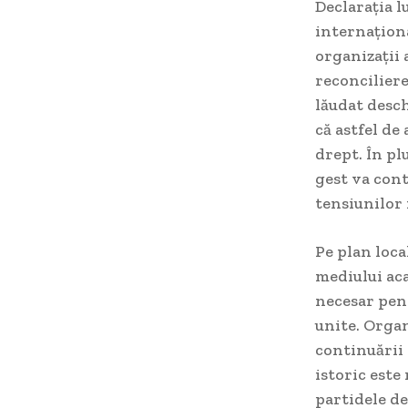
Declarația l
internaționa
organizații 
reconciliere
lăudat desch
că astfel de
drept. În pl
gest va cont
tensiunilor 
Pe plan local
mediului ac
necesar pent
unite. Organ
continuării 
istoric este
partidele de