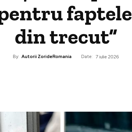
pentru faptel
din trecut”
By:
Autorii ZorideRomania
Date:
7 iulie 2026