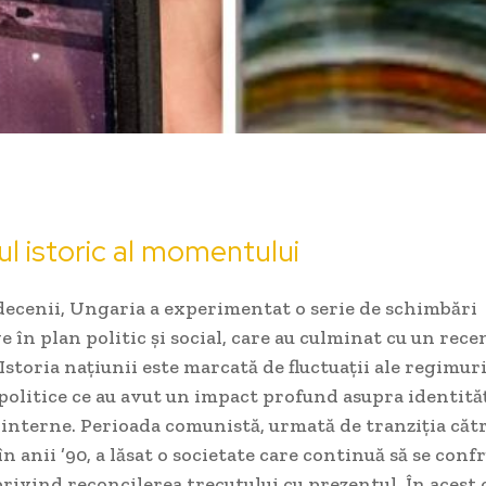
l istoric al momentului
decenii, Ungaria a experimentat o serie de schimbări
e în plan politic și social, care au culminat cu un re
 Istoria națiunii este marcată de fluctuații ale regimuri
politice ce au avut un impact profund asupra identităț
ii interne. Perioada comunistă, urmată de tranziția căt
n anii ’90, a lăsat o societate care continuă să se conf
rivind reconcilerea trecutului cu prezentul. În acest 