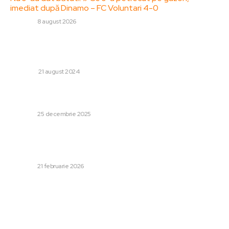
imediat după Dinamo – FC Voluntari 4-0
DIVERSE
8 august 2026
Stiri populare:
Care sunt cei mai buni pantofi pentru rochii de seară?
FASHION
21 august 2024
Aproape 883.000 de cetățeni români beneficiază de
indemnizația socială pentru pensionari
DIVERSE
25 decembrie 2025
Raportul dintre cei care plătesc și cei care beneficiază în
sectorul Sănătății. Alexandru Rogobete: „Am atins un
standard îndeajuns de elevat”
DIVERSE
21 februarie 2026
Categorii:
Afaceri si Industrii
Cultura si Entertainment