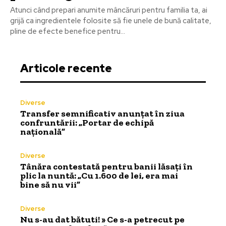
Atunci când prepari anumite mâncăruri pentru familia ta, ai
grijă ca ingredientele folosite să fie unele de bună calitate,
pline de efecte benefice pentru...
Articole recente
Diverse
Transfer semnificativ anunțat în ziua
confruntării: „Portar de echipă
națională”
Diverse
Tânăra contestată pentru banii lăsați în
plic la nuntă: „Cu 1.600 de lei, era mai
bine să nu vii”
Diverse
Nu s-au dat bătuti! » Ce s-a petrecut pe