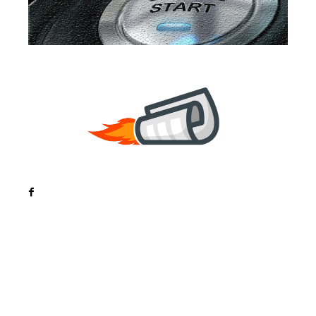
Noutati
Tech
Cultura si Entertainment
Sanatate / Hobby
Home & Deco
Bun venit la ZorideRomania.ro !
ZorideRomania.ro un site de știri / blog de noutăți,
dedicat diseminării de informații și actualități.