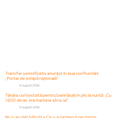
Acesta oferă articole, reportaje și analize pe teme
diverse, de la evenimente curente la subiecte
specifice de interes. Este un spațiu digital pentru
informare și educație. Contactati-ne oricand la
adresa: contact@zorideromania.ro
Politica de Confidentialitate – ZorideRomania.ro
Politica de cookies (GDPR)
Contact
Ultimele postari:
Transfer semnificativ anunțat în ziua confruntării:
„Portar de echipă națională”
DIVERSE
9 august 2026
Tânăra contestată pentru banii lăsați în plic la nuntă: „Cu
1.600 de lei, era mai bine să nu vii”
DIVERSE
9 august 2026
Nu s-au dat bătuti! » Ce s-a petrecut pe gazon,