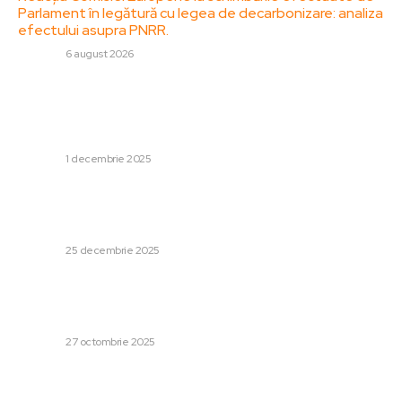
Parlament în legătură cu legea de decarbonizare: analiza
efectului asupra PNRR.
DIVERSE
6 august 2026
Stiri populare:
România a cedat în finalul meciului din preliminariile CM
de handbal feminin. Viitorul adversar.
DIVERSE
1 decembrie 2025
Bombardiere ruse în partea de nord a Scandinaviei:
Moscova susține că a fost un zbor „programat”, avioane
de vânătoare activitate.
DIVERSE
25 decembrie 2025
Europa își apără interesele, România câștigă: Afirmă un
consilier prezidențial în urma recentei întâlniri a Consiliului
European
DIVERSE
27 octombrie 2025
Categorii: