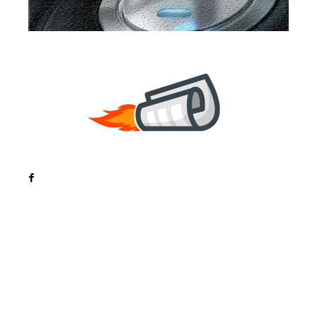
Noutati
Tech
Cultura si Entertainment
Sanatate / Hobby
Home & Deco
Bun venit la ZorideRomania.ro !
ZorideRomania.ro un site de știri / blog de noutăți,
dedicat diseminării de informații și actualități.
Acesta oferă articole, reportaje și analize pe teme