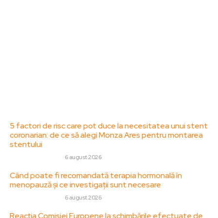
diverse, de la evenimente curente la subiecte
specifice de interes. Este un spațiu digital pentru
informare și educație. Contactati-ne oricand la
adresa: contact@zorideromania.ro
Politica de Confidentialitate – ZorideRomania.ro
Politica de cookies (GDPR)
Contact
Ultimele postari:
5 factori de risc care pot duce la necesitatea unui stent
coronarian: de ce să alegi Monza Ares pentru montarea
stentului
SANATATE / HOBBY
6 august 2026
Când poate fi recomandată terapia hormonală în
menopauză și ce investigații sunt necesare
SANATATE / HOBBY
6 august 2026
Reacția Comisiei Europene la schimbările efectuate de