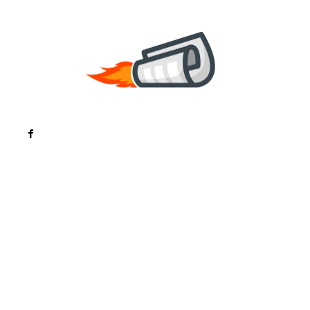
Noutati
Tech
Cultura si Entertainment
Sanatate / Hobby
Home & Deco
Bun venit la ZorideRomania.ro !
ZorideRomania.ro un site de știri / blog de noutăți,
dedicat diseminării de informații și actualități.
Acesta oferă articole, reportaje și analize pe teme
diverse, de la evenimente curente la subiecte
specifice de interes. Este un spațiu digital pentru
informare și educație. Contactati-ne oricand la