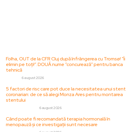
adresa: contact@zorideromania.ro
Politica de Confidentialitate – ZorideRomania.ro
Politica de cookies (GDPR)
Contact
Ultimele postari:
Folha, OUT de la CFR Cluj după înfrângerea cu Tromsø! ”Îi
elimin pe toți!”. DOUĂ nume ”concurează” pentru banca
tehnică
DIVERSE
6 august 2026
5 factori de risc care pot duce la necesitatea unui stent
coronarian: de ce să alegi Monza Ares pentru montarea
stentului
SANATATE / HOBBY
6 august 2026
Când poate fi recomandată terapia hormonală în
menopauză și ce investigații sunt necesare