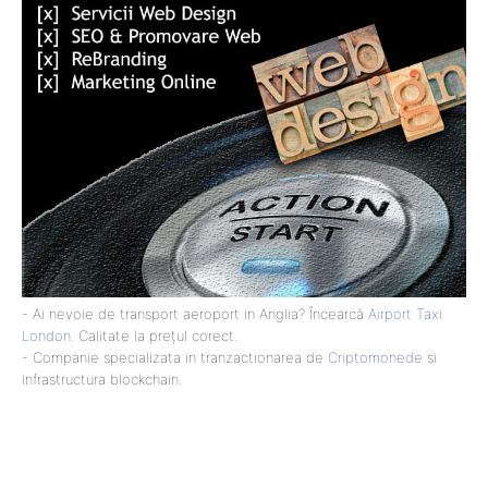
- Ai nevoie de transport aeroport in Anglia? Încearcă
Airport Taxi
London
. Calitate la prețul corect.
- Companie specializata in tranzactionarea de
Criptomonede
si
infrastructura blockchain.