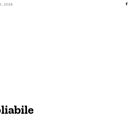
 5, 2026
AFACERI / INDUSTRII
CULTURA / ENTERTAINMENT
DIVERSE
HOME & DECO
SANATATE / HOBBY
TECH
liabile