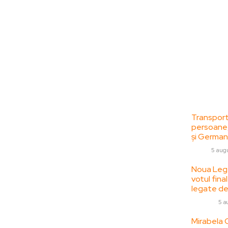
Bun venit la
Ultime
ZorideRomania.ro !
Transport
persoane,
ZorideRomania.ro un site de știri / blog de
și German
noutăți, dedicat diseminării de informații
AUTO
5 aug
și actualități. Acesta oferă articole,
reportaje și analize pe teme diverse, de la
Noua Lege
votul fin
evenimente curente la subiecte specifice
legate de 
de interes. Este un spațiu digital pentru
informare și educație. Contactati-ne
DIVERSE
5 a
oricand la adresa:
Mirabela G
contact@zorideromania.ro