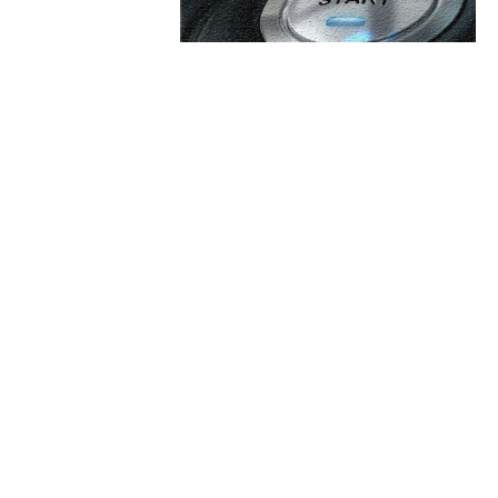
are:
Categorii:
ină direct de la Aeroportul
Afaceri si Industrii
Cultura si Entertainment
Diverse
eacție incisivă după
ius Baciu de către Becali la
Home & Deco
 ceea ce își dorește Gigi!”
Sanatate / Hobby
Tech
 Kremlinul a refuzat printr-un
 pace european pentru