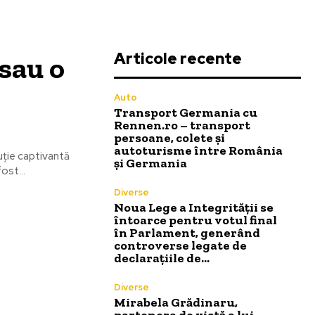
Articole recente
 sau o
Auto
Transport Germania cu
Rennen.ro – transport
persoane, colete și
autoturisme între România
uție captivantă
și Germania
ost...
Diverse
Noua Lege a Integrității se
întoarce pentru votul final
în Parlament, generând
controverse legate de
declarațiile de…
Diverse
Mirabela Grădinaru,
partenera de viață a lui