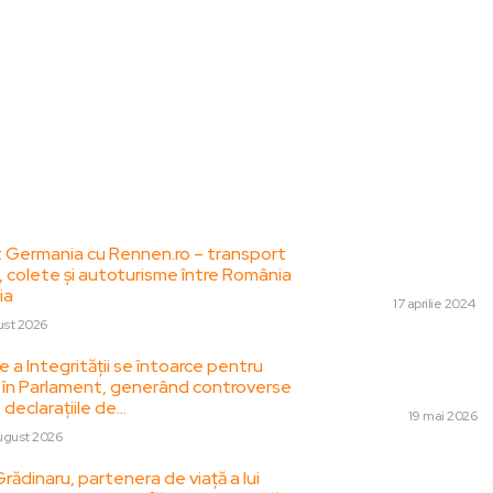
le postari:
Stiri popul
 Germania cu Rennen.ro – transport
Pot închiria o maș
 colete și autoturisme între România
Cluj-Napoca?
ia
AUTO
17 aprilie 2024
ust 2026
Basarab Panduru, r
 a Integrității se întoarce pentru
desemnarea lui Mar
al în Parlament, generând controverse
FCSB: „Este tocmai
declarațiile de…
DIVERSE
19 mai 2026
ugust 2026
„Nu ne satisface”:
rădinaru, partenera de viață a lui
cuvânt planul de