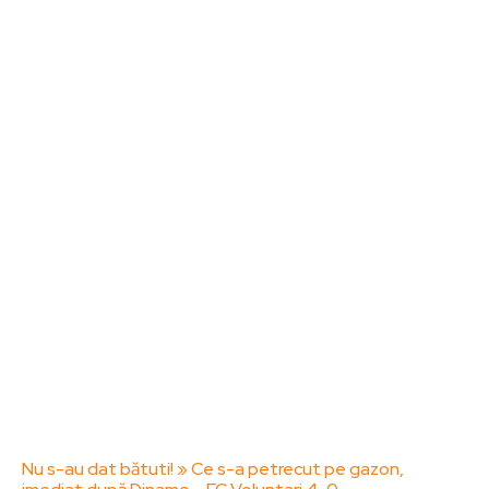
Noutati
Tech
Cultura si Entertainment
Sanatate / Hobby
Home & Deco
Bun venit la ZorideRomania.ro !
ZorideRomania.ro un site de știri / blog de noutăți,
dedicat diseminării de informații și actualități.
Acesta oferă articole, reportaje și analize pe teme
diverse, de la evenimente curente la subiecte
specifice de interes. Este un spațiu digital pentru
informare și educație. Contactati-ne oricand la
adresa: contact@zorideromania.ro
Politica de Confidentialitate – ZorideRomania.ro
Politica de cookies (GDPR)
Contact
Ultimele postari:
Nu s-au dat bătuti! » Ce s-a petrecut pe gazon,