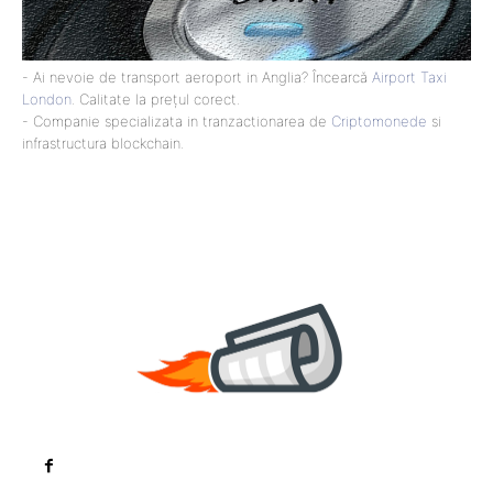
- Ai nevoie de transport aeroport in Anglia? Încearcă
Airport Taxi
London
. Calitate la prețul corect.
- Companie specializata in tranzactionarea de
Criptomonede
si
infrastructura blockchain.