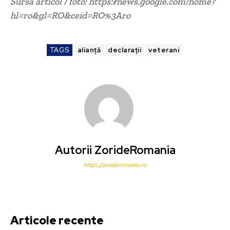
Sursa articol / foto: https://news.google.com/home?
hl=ro&gl=RO&ceid=RO%3Aro
TAGS
alianță
declarații
veterani
Autorii ZorideRomania
https://zorideromania.ro
Articole recente