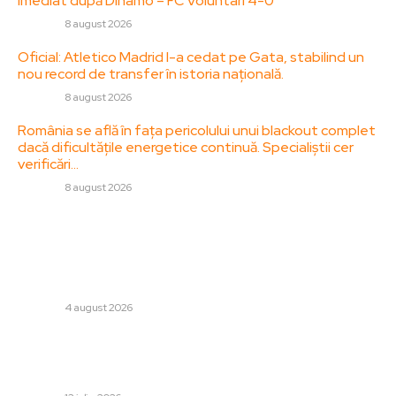
imediat după Dinamo – FC Voluntari 4-0
DIVERSE
8 august 2026
Oficial: Atletico Madrid l-a cedat pe Gata, stabilind un
nou record de transfer în istoria națională.
DIVERSE
8 august 2026
România se află în fața pericolului unui blackout complet
dacă dificultățile energetice continuă. Specialiștii cer
verificări…
DIVERSE
8 august 2026
Stiri populare:
„Ne dorim în România sau în Rusia”: Migranții care au ajuns
ilegal în Ceuta declară că intenționează să muncească în
Europa, afirmând că „Marocul...
DIVERSE
4 august 2026
Turla: Dispozitivul de spionaj al Rusiei utilizat împotriva
diferitelor națiuni, inclusiv România – „Cel mai sofisticat
și capabil”