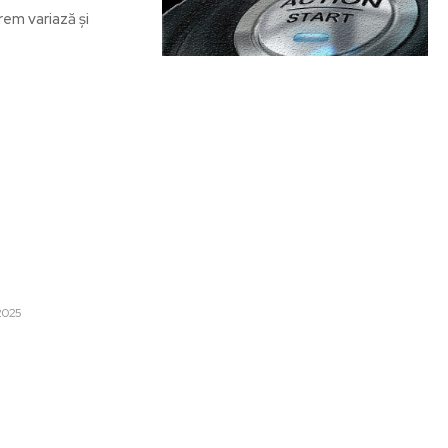
prem variază și
are:
Categorii:
te un ultimatum către
: liderul ucrainean trebuie să
Afaceri si Industrii
eva zile” la inițiativa de pace.
Cultura si Entertainment
2025
Diverse
ității se întoarce pentru
Home & Deco
rlament, generând controverse
iile de…
Sanatate / Hobby
Tech