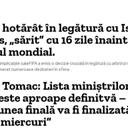
 hotărât în legătură cu 
, „sărit” cu 16 zile înain
l mondial.
implicațiile saleFIFA a emis o decizie crucială în legătură cu arbitru
nerat numeroase dezbateri în sfera...
Tomac: Lista miniștrilo
 este aproape definitvă –
nea finală va fi finalizat
 miercuri”