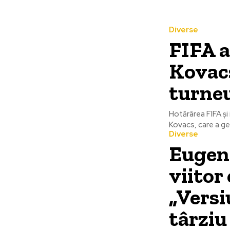
Diverse
FIFA a
Kovacs
turneu
Hotărârea FIFA și 
Kovacs, care a ge
Diverse
Eugen 
viitor
„Versiu
târziu