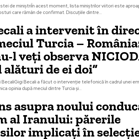
istei de miniștriÎn acest moment, lista miniștrilor viitori este aproa
turi care rămân de confirmat. Discuțiile dintre...
ecali a intervenit în dire
eciul Turcia – România:
nu-l veți observa NICIO
 alături de ei doi”
gi BecaliGigi Becali a făcut o intervenție telefonică în cadrul unei e
ca opinia după meciul dintre Turcia și...
ns asupra noului conduc
 al Iranului: părerile
osilor implicați în selecți