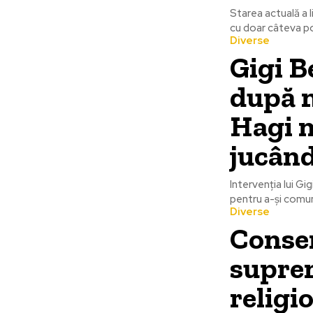
Starea actuală a l
cu doar câteva pos
Diverse
Gigi B
după m
Hagi 
jucând
Intervenția lui Gi
pentru a-și comuni
Diverse
Conse
suprem
religi