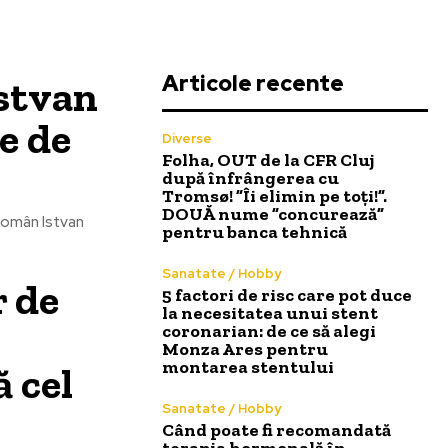
Articole recente
Istvan
te de
Diverse
Folha, OUT de la CFR Cluj
după înfrângerea cu
Tromsø! ”Îi elimin pe toți!”.
DOUĂ nume ”concurează”
l român Istvan
pentru banca tehnică
Sanatate / Hobby
r de
5 factori de risc care pot duce
la necesitatea unui stent
coronarian: de ce să alegi
Monza Ares pentru
montarea stentului
ă cel
Sanatate / Hobby
Când poate fi recomandată
terapia hormonală în