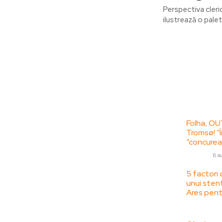
Perspectiva cleric
ilustrează o paletă
Bun venit la
Ultime
ZorideRomania.ro !
Folha, OU
Tromsø! ”Î
ZorideRomania.ro un site de știri / blog de
”concurea
noutăți, dedicat diseminării de informații
DIVERSE
6 a
și actualități. Acesta oferă articole,
reportaje și analize pe teme diverse, de la
5 factori 
unui sten
evenimente curente la subiecte specifice
Ares pent
de interes. Este un spațiu digital pentru
informare și educație. Contactati-ne
SANATATE /
oricand la adresa: