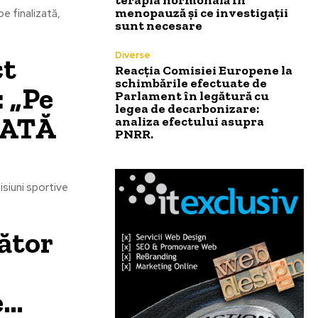
menopauză și ce investigații
pe finalizată,
sunt necesare
Diverse
ct
Reacția Comisiei Europene la
schimbările efectuate de
 „Pe
Parlament în legătură cu
legea de decarbonizare:
DATĂ
analiza efectului asupra
PNRR.
misiuni sportive
ător
e…