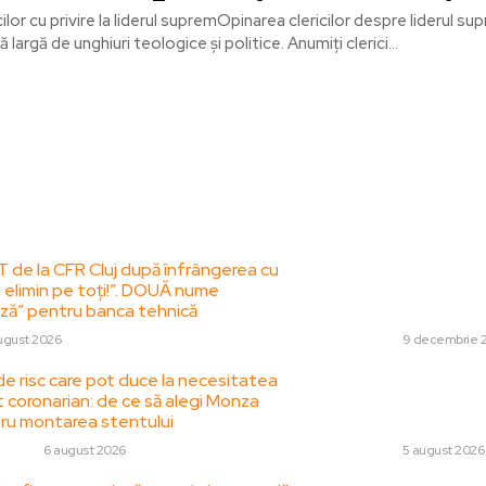
ilor cu privire la liderul supremOpinarea clericilor despre liderul su
 largă de unghiuri teologice și politice. Anumiți clerici...
le postari:
Stiri popul
T de la CFR Cluj după înfrângerea cu
Donald Trump emi
i elimin pe toți!”. DOUĂ nume
Volodimir Zelenski
ză” pentru banca tehnică
reacționeze în „cât
ugust 2026
DIVERSE
9 decembrie 
de risc care pot duce la necesitatea
Noua Lege a Integr
t coronarian: de ce să alegi Monza
votul final în Pa
ru montarea stentului
legate de declaraț
 HOBBY
6 august 2026
DIVERSE
5 august 2026