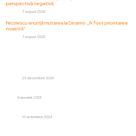
perspectivă negativă
DIVERSE
7 august 2026
Nicolescu anunță mutarea la Dinamo: „A fost prioritarea
noastră”
DIVERSE
7 august 2026
Stiri populare:
Atacuri cu drone ale rușilor asupra porturilor ucrainene
aflate la frontiera cu România: avertizare RO-Alert în
județele Galați și Tulcea
DIVERSE
23 decembrie 2025
Cum poți promova un NFT?
TECH
6 ianuarie 2025
Cum se traduc documentele istorice sau arhivistice?
DIVERSE
10 octombrie 2024
Categorii: