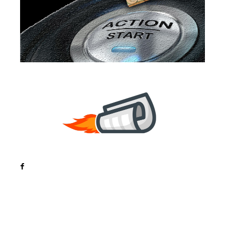
Noutati
Tech
Cultura si Entertainment
Sanatate / Hobby
Home & Deco
Bun venit la ZorideRomania.ro !