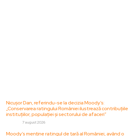
ZorideRomania.ro un site de știri / blog de noutăți,
dedicat diseminării de informații și actualități.
Acesta oferă articole, reportaje și analize pe teme
diverse, de la evenimente curente la subiecte
specifice de interes. Este un spațiu digital pentru
informare și educație. Contactati-ne oricand la
adresa: contact@zorideromania.ro
Politica de Confidentialitate – ZorideRomania.ro
Politica de cookies (GDPR)
Contact
Ultimele postari:
Nicușor Dan, referindu-se la decizia Moody’s:
„Conservarea ratingului României ilustrează contribuțiile
instituțiilor, populației și sectorului de afaceri”
DIVERSE
7 august 2026
Moody’s menține ratingul de țară al României, având o