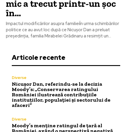
mic a trecut printr-un șoc
în...
Impactul modificărilor asupra familieiÎn urma schimbărilor
politice ce au avut loc după ce Nicușor Dan a preluat
președinția, familia Mirabelei Grădinaru a resimțit un...
Articole recente
Diverse
Nicușor Dan, referindu-se la decizia
Moody’s: „Conservarea ratingului
României ilustrează contribuțiile
instituțiilor, populației și sectorului de
afaceri”
Diverse
Moody’s menține ratingul de țară al
României, având o perspectivă negativă