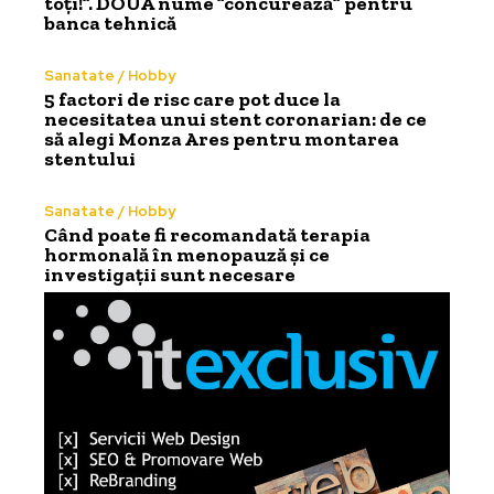
toți!”. DOUĂ nume ”concurează” pentru
banca tehnică
Sanatate / Hobby
5 factori de risc care pot duce la
necesitatea unui stent coronarian: de ce
să alegi Monza Ares pentru montarea
stentului
Sanatate / Hobby
Când poate fi recomandată terapia
hormonală în menopauză și ce
investigații sunt necesare