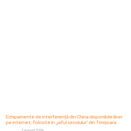
Sanatate / Hobby
Home & Deco
Bun venit la ZorideRomania.ro !
ZorideRomania.ro un site de știri / blog de noutăți,
dedicat diseminării de informații și actualități.
Acesta oferă articole, reportaje și analize pe teme
diverse, de la evenimente curente la subiecte
specifice de interes. Este un spațiu digital pentru
informare și educație. Contactati-ne oricand la
adresa: contact@zorideromania.ro
Politica de Confidentialitate – ZorideRomania.ro
Politica de cookies (GDPR)
Contact
Ultimele postari:
Echipamente de interferență din China disponibile liber
pe internet, folosite în „jaful secolului” din Timișoara
DIVERSE
7 august 2026