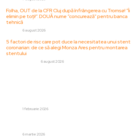
Folha, OUT de la CFR Cluj după înfrângerea cu Tromsø! ”Îi
elimin pe toți!”. DOUĂ nume ”concurează” pentru banca
tehnică
DIVERSE
6 august 2026
5 factori de risc care pot duce la necesitatea unui stent
coronarian: de ce să alegi Monza Ares pentru montarea
stentului
SANATATE / HOBBY
6 august 2026
Stiri populare:
Avertizare meteorologică pentru condiții severe în
România: ninsoare, vânt puternic și temperaturi scăzute
în majoritatea zonelor. Când vor crește temperaturile –
HARTĂ
DIVERSE
1 februarie 2026
Protest la Palatul Cotroceni. Asociații civice cer lui
Nicușor Dan să conteste numirile pentru…
DIVERSE
6 martie 2026