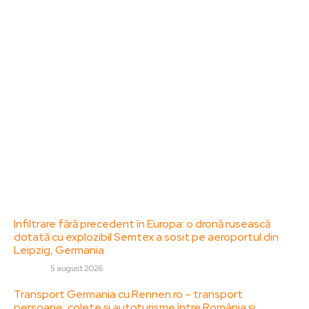
ZorideRomania.ro un site de știri / blog de noutăți,
dedicat diseminării de informații și actualități.
Acesta oferă articole, reportaje și analize pe teme
diverse, de la evenimente curente la subiecte
specifice de interes. Este un spațiu digital pentru
informare și educație. Contactati-ne oricand la
adresa: contact@zorideromania.ro
Politica de Confidentialitate – ZorideRomania.ro
Politica de cookies (GDPR)
Contact
Ultimele postari:
Infiltrare fără precedent în Europa: o dronă rusească
dotată cu explozibil Semtex a sosit pe aeroportul din
Leipzig, Germania
DIVERSE
5 august 2026
Transport Germania cu Rennen.ro – transport
persoane, colete și autoturisme între România și