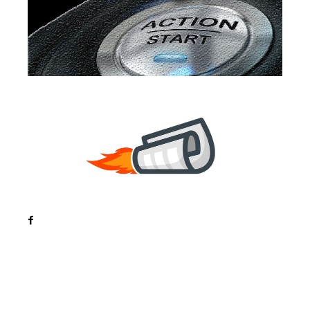
Noutati
Tech
Cultura si Entertainment
Sanatate / Hobby
Home & Deco
Bun venit la ZorideRomania.ro !