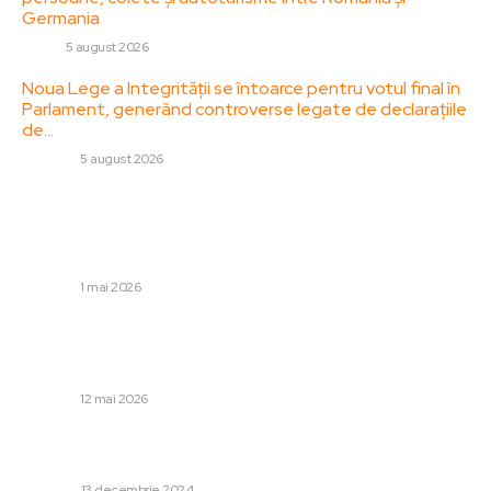
Germania
AUTO
5 august 2026
Noua Lege a Integrității se întoarce pentru votul final în
Parlament, generând controverse legate de declarațiile
de…
DIVERSE
5 august 2026
Stiri populare:
Fostul conducător al UDMR, Csaba Takacs, a murit într-
un incident cu un tractor. Mesajul lui Kelemen Hunor.
DIVERSE
1 mai 2026
Nicușor Dan, având în vedere viitorul guvern: „Nu voi
realiza experimente”. Ce întrebare le va pune
formațiunilor la…
DIVERSE
12 mai 2026
Care sunt tipurile de carne folosite la Restaurantul
Stage din Galati?
HORECA
13 decembrie 2024