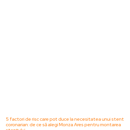
Sanatate / Hobby
Home & Deco
Bun venit la ZorideRomania.ro !
ZorideRomania.ro un site de știri / blog de noutăți,
dedicat diseminării de informații și actualități.
Acesta oferă articole, reportaje și analize pe teme
diverse, de la evenimente curente la subiecte
specifice de interes. Este un spațiu digital pentru
informare și educație. Contactati-ne oricand la
adresa: contact@zorideromania.ro
Politica de Confidentialitate – ZorideRomania.ro
Politica de cookies (GDPR)
Contact
Ultimele postari:
5 factori de risc care pot duce la necesitatea unui stent
coronarian: de ce să alegi Monza Ares pentru montarea