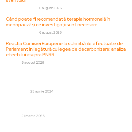
stentului
SANATATE / HOBBY
6 august 2026
Când poate fi recomandată terapia hormonală în
menopauză și ce investigații sunt necesare
SANATATE / HOBBY
6 august 2026
Reacția Comisiei Europene la schimbările efectuate de
Parlament în legătură cu legea de decarbonizare: analiza
efectului asupra PNRR.
DIVERSE
6 august 2026
Stiri populare:
Cum poți curăța piscina
HOME & DECO
25 aprilie 2024
Radu Burnete: „Costul combustibilului ar putea trece de
10 lei”. Ipoteze examinate de…
DIVERSE
21 martie 2026
Cum să-ți cureți aparatul dentar mobil acasă?