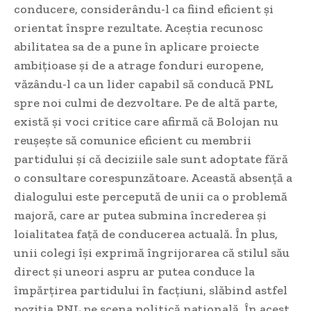
conducere, considerându-l ca fiind eficient și
orientat înspre rezultate. Aceștia recunosc
abilitatea sa de a pune în aplicare proiecte
ambițioase și de a atrage fonduri europene,
văzându-l ca un lider capabil să conducă PNL
spre noi culmi de dezvoltare. Pe de altă parte,
există și voci critice care afirmă că Bolojan nu
reușește să comunice eficient cu membrii
partidului și că deciziile sale sunt adoptate fără
o consultare corespunzătoare. Această absență a
dialogului este percepută de unii ca o problemă
majoră, care ar putea submina încrederea și
loialitatea față de conducerea actuală. În plus,
unii colegi își exprimă îngrijorarea că stilul său
direct și uneori aspru ar putea conduce la
împărțirea partidului în facțiuni, slăbind astfel
poziția PNL pe scena politică națională. În acest