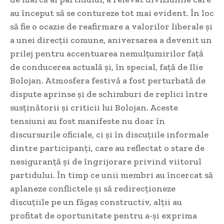
au început să se contureze tot mai evident. În loc
să fie o ocazie de reafirmare a valorilor liberale și
a unei direcții comune, aniversarea a devenit un
prilej pentru accentuarea nemulțumirilor față
de conducerea actuală și, în special, față de Ilie
Bolojan. Atmosfera festivă a fost perturbată de
dispute aprinse și de schimburi de replici între
susținătorii și criticii lui Bolojan. Aceste
tensiuni au fost manifeste nu doar în
discursurile oficiale, ci și în discuțiile informale
dintre participanți, care au reflectat o stare de
nesiguranță și de îngrijorare privind viitorul
partidului. În timp ce unii membri au încercat să
aplaneze conflictele și să redirecționeze
discuțiile pe un făgaș constructiv, alții au
profitat de oportunitate pentru a-și exprima