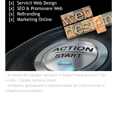
- Ai nevoie de transport aeroport in Anglia? Încearcă
Airport Taxi
London
. Calitate la prețul corect.
- Companie specializata in tranzactionarea de
Criptomonede
si
infrastructura blockchain.