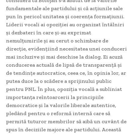
consideră că Bolojan s-a abătut de la valorile
fundamentale ale partidului și că acțiunile sale
pun în pericol unitatea și coerența formațiunii.
Liderii vocali ai opoziției au organizat întâlniri
și dezbateri în care și-au exprimat
nemulțumirile și au cerut o schimbare de
direcție, evidențiind necesitatea unei conduceri
mai incluzive și mai deschise la dialog. Ei acuză
conducerea actuală de lipsă de transparență și
de tendințe autocratice, ceea ce, în opinia lor, ar
putea duce la o scădere a sprijinului public
pentru PNL. În plus, opoziția vocală a subliniat
importanța reîntoarcerii la principiile
democratice și la valorile liberale autentice,
pledând pentru o reformă internă care să
permită tuturor membrilor să aibă un cuvânt de
spus în deciziile majore ale partidului. Această