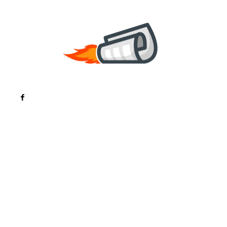
Noutati
Tech
Cultura si Entertainment
Sanatate / Hobby
Home & Deco
Bun venit la ZorideRomania.ro !
ZorideRomania.ro un site de știri / blog de noutăți,
dedicat diseminării de informații și actualități.
Acesta oferă articole, reportaje și analize pe teme
diverse, de la evenimente curente la subiecte
specifice de interes. Este un spațiu digital pentru
informare și educație. Contactati-ne oricand la