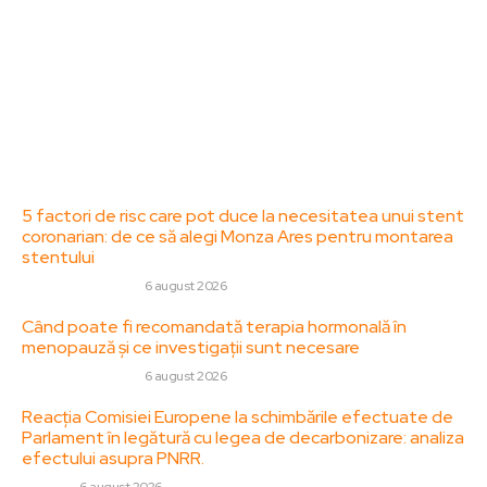
adresa: contact@zorideromania.ro
Politica de Confidentialitate – ZorideRomania.ro
Politica de cookies (GDPR)
Contact
Ultimele postari:
5 factori de risc care pot duce la necesitatea unui stent
coronarian: de ce să alegi Monza Ares pentru montarea
stentului
SANATATE / HOBBY
6 august 2026
Când poate fi recomandată terapia hormonală în
menopauză și ce investigații sunt necesare
SANATATE / HOBBY
6 august 2026
Reacția Comisiei Europene la schimbările efectuate de
Parlament în legătură cu legea de decarbonizare: analiza
efectului asupra PNRR.