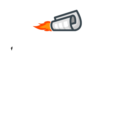
Noutati
Tech
Cultura si Entertainment
Sanatate / Hobby
Home & Deco
Bun venit la ZorideRomania.ro !
ZorideRomania.ro un site de știri / blog de noutăți,
dedicat diseminării de informații și actualități.
Acesta oferă articole, reportaje și analize pe teme
diverse, de la evenimente curente la subiecte
specifice de interes. Este un spațiu digital pentru
informare și educație. Contactati-ne oricand la