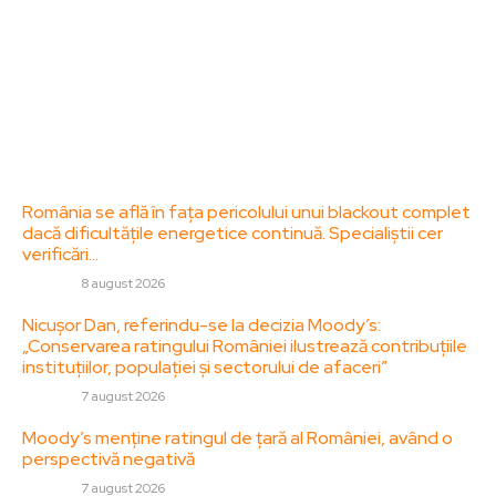
adresa: contact@zorideromania.ro
Politica de Confidentialitate – ZorideRomania.ro
Politica de cookies (GDPR)
Contact
Ultimele postari:
România se află în fața pericolului unui blackout complet
dacă dificultățile energetice continuă. Specialiștii cer
verificări…
DIVERSE
8 august 2026
Nicușor Dan, referindu-se la decizia Moody’s:
„Conservarea ratingului României ilustrează contribuțiile
instituțiilor, populației și sectorului de afaceri”
DIVERSE
7 august 2026
Moody’s menține ratingul de țară al României, având o
perspectivă negativă
DIVERSE
7 august 2026