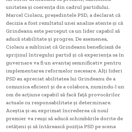
unitatea și coerența din cadrul partidului.
Marcel Ciolacu, președintele PSD, a declarat că
decizia a fost rezultatul unei analize atente și că
Grindeanu este perceput ca un lider capabil să
aducă stabilitate și progres. De asemenea,
Ciolacu a subliniat că Grindeanu beneficiază de
sprijinul întregului partid și că experiența sa în
guvernare va fi un avantaj semnificativ pentru
implementarea reformelor necesare. Alți lideri
PSD au apreciat abilitatea lui Grindeanu de a
comunica eficient și de a colabora, numindu-l un
om de acțiune capabil să facă față provocărilor
actuale cu responsabilitate și determinare.
Aceștia și-au exprimat încrederea că noul
premier va reuși să aducă schimbările dorite de
cetățeni și să întărească poziția PSD pe scena