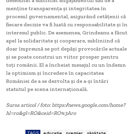
desemnat a subliniat angajamentul său de a
menține transparența și integritatea în
procesul guvernamental, asigurând cetățenii că
fiecare decizie va fi luată cu responsabilitate și în
interesul public. De asemenea, Grindeanu a făcut
apel la solidaritate și cooperare, subliniind că
doar împreună se pot depăși provocările actuale
și se poate construi un viitor prosper pentru
toți românii. El a încheiat mesajul cu un îndemn
la optimism și încredere în capacitatea
României de a se dezvolta și de a-și întări
statutul pe scena internațională.
Sursa articol / foto: https://news.google.com/home?
hl=ro&gl=RO&ceid=RO%3Aro
TAGS
educație
premier
sănătate