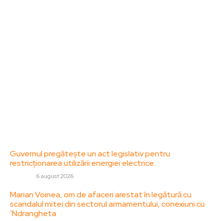
dedicat diseminării de informații și actualități.
Acesta oferă articole, reportaje și analize pe teme
diverse, de la evenimente curente la subiecte
specifice de interes. Este un spațiu digital pentru
informare și educație. Contactati-ne oricand la
adresa: contact@zorideromania.ro
Politica de Confidentialitate – ZorideRomania.ro
Politica de cookies (GDPR)
Contact
Ultimele postari:
Guvernul pregătește un act legislativ pentru
restricționarea utilizării energiei electrice.
DIVERSE
6 august 2026
Marian Voinea, om de afaceri arestat în legătură cu
scandalul mitei din sectorul armamentului, conexiuni cu
‘Ndrangheta