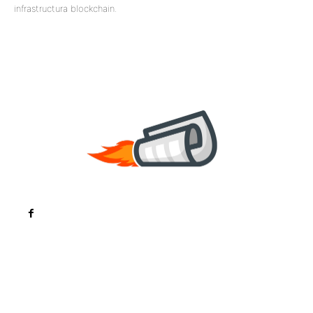
infrastructura blockchain.
Noutati
Tech
Cultura si Entertainment
Sanatate / Hobby
Home & Deco
Bun venit la ZorideRomania.ro !
ZorideRomania.ro un site de știri / blog de noutăți,