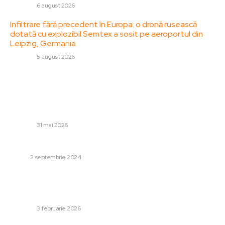
DIVERSE
6 august 2026
Infiltrare fără precedent în Europa: o dronă rusească
dotată cu explozibil Semtex a sosit pe aeroportul din
Leipzig, Germania
DIVERSE
5 august 2026
Stiri populare:
Sorana Cîrstea, prima reacție după ce a obținut
calificarea în sferturi la Roland Garros: „Dacă cedăm 1%
din…
DIVERSE
31 mai 2026
Ce este asigurarea CASCO?
AUTO
2 septembrie 2024
Kelemen Hunor: PSD nu opune obstacole reformelor,
însă „e excesiv” să discutăm timp de cinci luni doar două
propuneri de legi în cadrul coaliției...
DIVERSE
3 februarie 2026