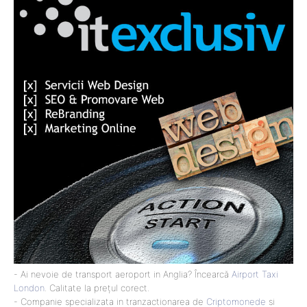
- Ai nevoie de transport aeroport in Anglia? Încearcă
Airport Taxi
London
. Calitate la prețul corect.
- Companie specializata in tranzactionarea de
Criptomonede
si