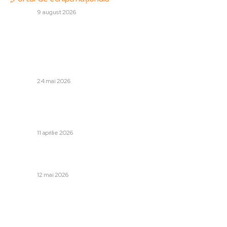
DIVERSE
9 august 2026
Stiri populare:
Situație ambiguă în strâmtoarea Ormuz. Declarația
optimistă a lui Rubio „în următoarele ore”, amânată brusc
de Trump / Datele disponibile până în acest moment
DIVERSE
24 mai 2026
Donald Trump declară că sute de rezervoare de petrol
din întreaga lume se îndreaptă spre SUA pentru a
cumpăra petrol american.
DIVERSE
11 aprilie 2026
Cât de repede s-ar termina conflictul din Ucraina fără
Putin. Mihail Kasianov prezintă un exemplu…
DIVERSE
12 mai 2026
Categorii:
Afaceri si Industrii