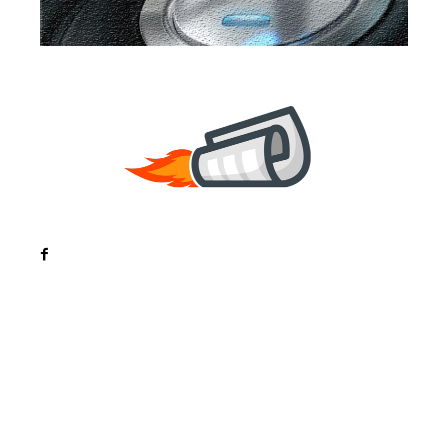
Noutati
Tech
Cultura si Entertainment
Sanatate / Hobby
Home & Deco
Bun venit la ZorideRomania.ro !
ZorideRomania.ro un site de știri / blog de noutăți,
dedicat diseminării de informații și actualități.
Acesta oferă articole, reportaje și analize pe teme