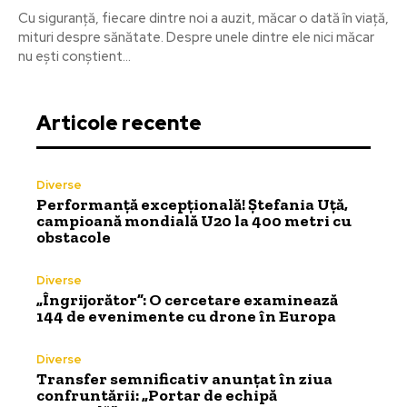
Cu siguranță, fiecare dintre noi a auzit, măcar o dată în viață,
mituri despre sănătate. Despre unele dintre ele nici măcar
nu ești conștient...
Articole recente
Diverse
Performanță excepțională! Ștefania Uță,
campioană mondială U20 la 400 metri cu
obstacole
Diverse
„Îngrijorător”: O cercetare examinează
144 de evenimente cu drone în Europa
Diverse
Transfer semnificativ anunțat în ziua
confruntării: „Portar de echipă