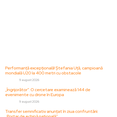
diverse, de la evenimente curente la subiecte
specifice de interes. Este un spațiu digital pentru
informare și educație. Contactati-ne oricand la
adresa: contact@zorideromania.ro
Politica de Confidentialitate – ZorideRomania.ro
Politica de cookies (GDPR)
Contact
Ultimele postari:
Performanță excepțională! Ștefania Uță, campioană
mondială U20 la 400 metri cu obstacole
DIVERSE
9 august 2026
„Îngrijorător”: O cercetare examinează 144 de
evenimente cu drone în Europa
DIVERSE
9 august 2026
Transfer semnificativ anunțat în ziua confruntării:
„Portar de echipă națională”